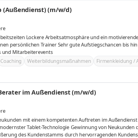
eb (Außendienst) (m/w/d)
ere
 ein motivierendes Team
 Sehr gute Aufstiegschancen bis hin zur
 Incentives und Mitarbeiterevents
Coaching
Weiterbildungsmaßnahmen
Firmenkleidung / 
etzt zukunftssicher durchstarten - Berater im Außendienst (m/w/d)
ere
Neukunden mit einem kompetenten Auftreten im Außendienst
Technologie Gewinnung von Neukunden durch
nelle Beratung im Außendienst Vergrößerung des Kundenstamms durch hervorragenden Kund