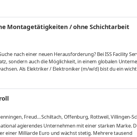
sorgt, dass unsere Kunden jederzeit auf höchste Servicequalit
 dich weiter und gestalte die Zukunft der ISS aktiv mit! Aufg
 Reparaturen und sorgst dafür, dass unsere Standorte und
hne Montagetätigkeiten / ohne Schichtarbeit
 Suche nach einer neuen Herausforderung? Bei ISS Facility Ser
platz, sondern auch die Möglichkeit, in einem globalen Unter
achsen. Als Elektriker / Elektroniker (m/w/d) bist du ein wichti
nden jederzeit auf höchste Servicequalität zählen können. Br
 die Zukunft der ISS aktiv mit! Aufgaben Du kümmerst Dich um
orgst dafür, dass unsere elektrischen Anlagen reibungslos 
oll
hwenningen, Freude
Schiltach, Offenburg, Rottweil, Villingen
weitere
rnational agierendes Unternehmen mit einer starken Marke. D
r einer Milliarde Euro und wächst stetig. Mehrere tausend