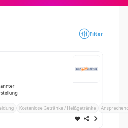
Filter
kannter
leidung
Kostenlose Getränke / Heißgetränke
Ansprechend