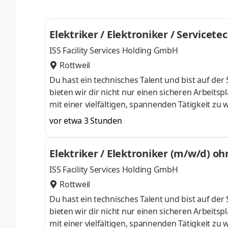
Umgang mit Gefahrstoffen und Sonderabfällen,
Elektriker / Elektroniker / Service
ISS Facility Services Holding GmbH
Rottweil
Du hast ein technisches Talent und bist auf der
bieten wir dir nicht nur einen sicheren Arbeits
mit einer vielfältigen, spannenden Tätigkeit zu w
unseres Teams, das dafür sorgt, dass unsere Ku
vor etwa 3 Stunden
Wissen ein, entwickle dich weiter und gestalte
Inspektionen, Wartungen und Reparaturen und s
Elektriker / Elektroniker (m/w/d) o
Wenn technische St
ISS Facility Services Holding GmbH
Rottweil
Du hast ein technisches Talent und bist auf der
bieten wir dir nicht nur einen sicheren Arbeits
mit einer vielfältigen, spannenden Tätigkeit zu w