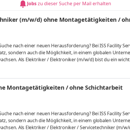
Jobs
zu dieser Suche per Mail erhalten
 hälts
techniker (m/w/d) ohne Montagetätigkeiten / oh
 Suche nach einer neuen Herausforderung? Bei ISS Facility Ser
platz, sondern auch die Möglichkeit, in einem globalen Unter
achsen. Als Elektriker / Elektroniker (m/w/d) bist du ein wichti
nden jederzeit auf höchste Servicequalität zählen können. Br
 die Zukunft der ISS aktiv mit! Aufgaben Du kümmerst Dich um
orgst dafür, dass unsere elektrischen Anlagen reibungslos 
hne Montagetätigkeiten / ohne Schichtarbeit
 Suche nach einer neuen Herausforderung? Bei ISS Facility Ser
platz, sondern auch die Möglichkeit, in einem globalen Unter
achsen. Als Elektriker / Elektroniker / Servicetechniker (m/w/d