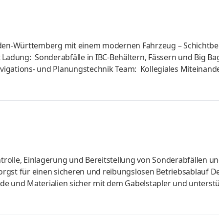
Baden-Württemberg mit einem modernen Fahrzeug – Schichtbeg
 Ladung: Sonderabfälle in IBC-Behältern, Fässern und Big Ba
igations- und Planungstechnik Team: Kollegiales Miteinand
 Verantwortungsvoller Umgang mit Sonderabfällen für Mens
rolle, Einlagerung und Bereitstellung von Sonderabfällen u
rgst für einen sicheren und reibungslosen Betriebsablauf D
e und Materialien sicher mit dem Gabelstapler und unterstü
chlaggeräten Deine Verantwortung: Du kontrollierst Gebind
g, bringst Gefahrgutkennzeichnungen an und stellst die Ein
n Sicherheitsbewusstsein: Du erkennst mögliche Gefahren be