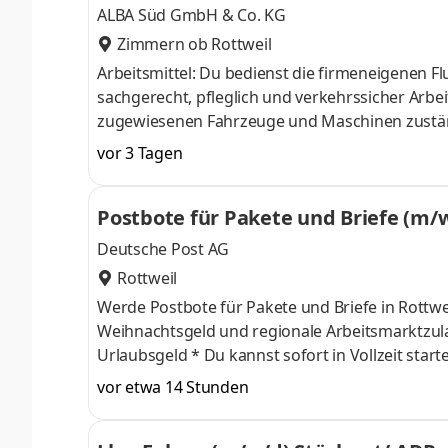
ALBA Süd GmbH & Co. KG
Zimmern ob Rottweil
Arbeitsmittel: Du bedienst die firmeneigenen 
sachgerecht, pfleglich und verkehrssicher Arbei
zugewiesenen Fahrzeuge und Maschinen zustä
Wartungs-/Instandhaltungsarbeiten (Abschmier
vor 3 Tagen
Rohstoffrettung: Du bist zuständig für die Be- 
einzelner Abfallfraktionen Tätigkeit: Ebenso b
Postbote für Pakete und Briefe (m/
modernen Ballenpresse zuständig Sorgfalt: Zud
Deutsche Post AG
Rottweil
Werde Postbote für Pakete und Briefe in Rottweil Was wir bieten * 18,50 € Tarif-Stundenlohn inkl.
Weihnachtsgeld und regionale Arbeitsmarktzulage * Weitere 50% Weihnachtsgeld im November * Bis 
Urlaubsgeld * Du kannst sofort in Vollzeit starten, 38,5Stunden/Woche * Möglichkeit der Auszahlung von
Überstunden * Ein krisensicherer Arbeitsplatz, garantierte Gehaltssteigerung gemäß Tarifvertrag und pünktliche
vor etwa 14 Stunden
Gehaltszahlungen