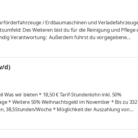
Flurförderfahrzeuge / Erdbaumaschinen und Verladefahrzeug
tsumfeld: Des Weiteren bist du für die Reinigung und Pflege 
ndig Verantwortung: Außerdem führst du vorgegebene
en, Tanken etc.) selbständig und verantwortungsbewusst d
und Entladetätigkeiten aller Art und das Trennen bzw. Sortiere
ist du für das sortenreine Verpressen unserer Papiermengen a
w/d)
em führst du Besta
 50%
zu 332 €