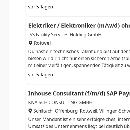
du ein wichtiger Teil unseres Teams, das dafür 
vor 5 Tagen
zählen können. Bring dein Wissen ein, entwickle
kümmerst Dich um Inspektionen, Wartungen und
Elektriker / Elektroniker (m/w/d) o
reibungslos laufe
ISS Facility Services Holding GmbH
Rottweil
Du hast ein technisches Talent und bist auf der
bieten wir dir nicht nur einen sicheren Arbeits
mit einer vielfältigen, spannenden Tätigkeit zu w
unseres Teams, das dafür sorgt, dass unsere Ku
vor 5 Tagen
Wissen ein, entwickle dich weiter und gestalte
Inspektionen, Wartungen und Reparaturen und s
Inhouse Consultant (f/m/d) SAP Payr
Wenn technische St
KNAISCH CONSULTING GMBH
Schiltach, Offenburg, Rottweil, Villingen-Sc
nstadt
,
Unser Mandant ist ein sehr erfolgreiches, inte
Umsatz des Unternehmens liegt bei deutlich übe