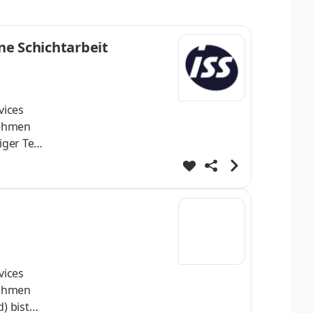
ne Schichtarbeit
vices
nehmen
ger Teil
ing dein
laufen
vices
nehmen
) bist