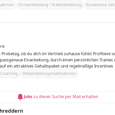
ßnahmen
Firmenkleidung / Arbeitskleidung
Kostenlose Get
ere
eim Verkauf begleitet Freue dich auf ein attraktives Gehaltspaket und regelmäßige Incentives
Coaching
Weiterbildungsmaßnahmen
Jobs
zu dieser Suche per Mail erhalten
chreddern