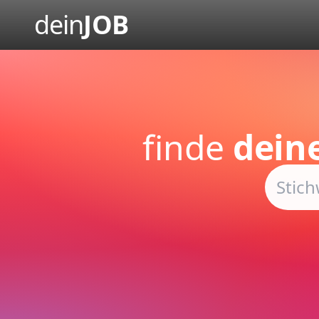
dein
JOB
finde
dein