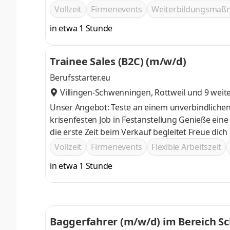
Vollzeit
Firmenevents
Weiterbildungsma
in etwa 1 Stunde
Trainee Sales (B2C) (m/w/d)
Berufsstarter.eu
Villingen-Schwenningen
,
Rottweil
und 9 weit
Unser Angebot: Teste an einem unverbindlichen Probetag, ob du dich im Vertrieb zuhause fühlst Profitiere von einem
krisenfesten Job in Festanstellung Genieße eine passgenaue Einarbeitung, durch einen persönlichen Trainer, der dich
die erste Zeit b
Vollzeit
Firmenevents
Flexible Arbeitszeit
in etwa 1 Stunde
Baggerfahrer (m/w/d) im Bereich S