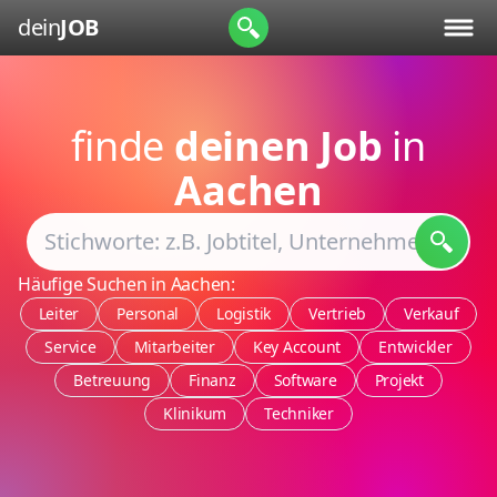
dein
JOB
finde
deinen Job
in
Aachen
Häufige Suchen in Aachen:
Leiter
Personal
Logistik
Vertrieb
Verkauf
Service
Mitarbeiter
Key Account
Entwickler
Betreuung
Finanz
Software
Projekt
Klinikum
Techniker