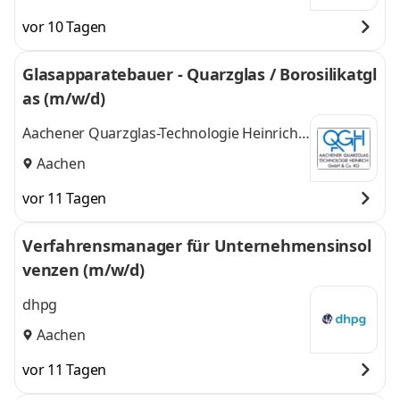
Aachen, Bonn,
Aachen, Bonn,
vor 10 Tagen
Bergisch
Bergisch Gladbach,
Gladbach, Köln
,
Köln
und 2 weitere
Glasapparatebauer - Quarzglas / Borosilikatgl
as (m/w/d)
Aachener Quarzglas-Technologie Heinrich
GmbH & Co. KG
Aachen
vor 11 Tagen
Verfahrensmanager für Unternehmensinsol
venzen (m/w/d)
dhpg
Aachen
vor 11 Tagen