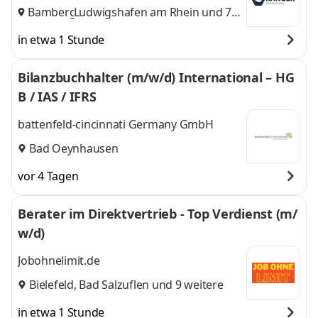
Bamberg
Ludwigshafen am Rhein
,
und 7
weitere
in etwa 1 Stunde
Bilanzbuchhalter (m/w/d) International – HG
B / IAS / IFRS
battenfeld-cincinnati Germany GmbH
Bad Oeynhausen
vor 4 Tagen
Berater im Direktvertrieb - Top Verdienst (m/
w/d)
Jobohnelimit.de
Bielefeld
,
Bad Salzuflen
und 9 weitere
in etwa 1 Stunde