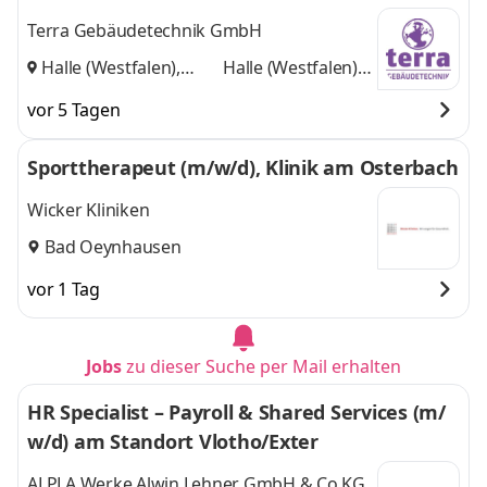
Terra Gebäudetechnik GmbH
Halle (Westfalen),
Halle (Westfalen),
Löhne
und
Löhne
vor 5 Tagen
Sporttherapeut (m/w/d), Klinik am Osterbach
Wicker Kliniken
Bad Oeynhausen
vor 1 Tag
Jobs
zu dieser Suche per Mail erhalten
HR Specialist – Payroll & Shared Services (m/
w/d) am Standort Vlotho/Exter
ALPLA Werke Alwin Lehner GmbH & Co KG