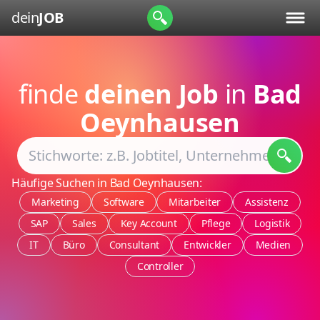
dein
JOB
finde
deinen Job
in
Bad
Oeynhausen
Häufige Suchen in Bad Oeynhausen:
Marketing
Software
Mitarbeiter
Assistenz
SAP
Sales
Key Account
Pflege
Logistik
IT
Büro
Consultant
Entwickler
Medien
Controller