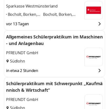
Sparkasse Westmünsterland
Bocholt, Borken,
Bocholt, Borken,
Ahaus, Dülmen,
Ahaus, Dülmen,
vor 13 Tagen
Coesfeld,
Coesfeld,
Lüdinghausen,
Lüdinghausen,
Allgemeines Schülerpraktikum im Maschinen
Haltern am See,
Haltern am See,
- und Anlagenbau
Gronau
Gronau (Westfalen)
(Westfalen)
,
und 5 weitere
PFREUNDT GmbH
Südlohn
in etwa 2 Stunden
Schülerpraktikum mit Schwerpunkt „Kaufmä
nnisch & Wirtschaft“
PFREUNDT GmbH
Südlohn