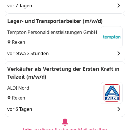
Xanten, Kleve,
Xanten, Kleve,
vor 7 Tagen
Coesfeld,
Coesfeld, Duisburg,
Duisburg,
Remscheid
und 5
Lager- und Transportarbeiter (m/w/d)
Remscheid
,
weitere
Tempton Personaldienstleistungen GmbH
Reken
vor etwa 2 Stunden
Verkäufer als Vertretung der Ersten Kraft in
Teilzeit (m/w/d)
ALDI Nord
Reken
vor 6 Tagen
Jobs
zu dieser Suche per Mail erhalten