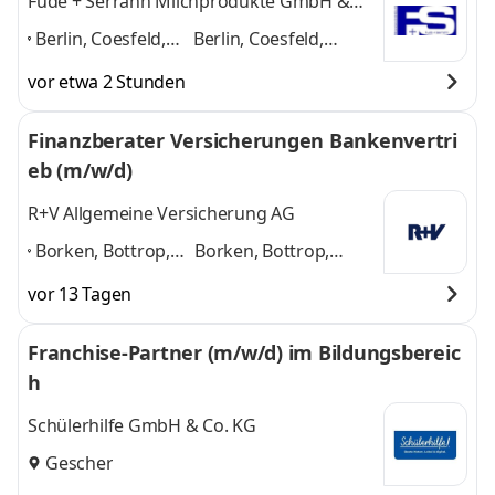
Fude + Serrahn Milchprodukte GmbH &
Co.KG
Berlin, Coesfeld,
Berlin, Coesfeld,
Gransee, Heiden,
Gransee, Heiden,
vor etwa 2 Stunden
Niesky, Olbernhau,
Niesky, Olbernhau,
Velen,
Velen, Wohlmirstedt
Finanzberater Versicherungen Bankenvertri
Wohlmirstedt
,
und 5 weitere
eb (m/w/d)
R+V Allgemeine Versicherung AG
Borken, Bottrop,
Borken, Bottrop,
Dortmund,
Dortmund, Gescher,
vor 13 Tagen
Gescher, Gladbeck,
Gladbeck, Gronau,
Gronau, Menden,
Menden, Ochtrup,
Franchise-Partner (m/w/d) im Bildungsbereic
Ochtrup, Wickede
,
Wickede
und 4 weitere
h
Schülerhilfe GmbH & Co. KG
Gescher