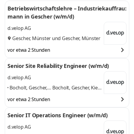
Betriebswirtschaftslehre – Industriekauffrau:
mann in Gescher (w/m/d)
d.velop AG
Gescher, Münster
und
Gescher, Münster
vor etwa 2 Stunden
Senior Site Reliability Engineer (w/m/d)
d.velop AG
Bocholt, Gescher,
Bocholt, Gescher, Kiel,
Kiel, Meppen,
Meppen, Münster,
vor etwa 2 Stunden
Münster,
Osnabrück, Salem,
Osnabrück, Salem,
Schöppingen
und 6
Senior IT Operations Engineer (w/m/d)
Schöppingen
,
weitere
d.velop AG