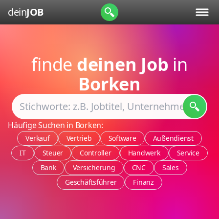
dein
JOB
finde
deinen Job
in
Borken
Häufige Suchen in Borken:
Verkauf
Vertrieb
Software
Außendienst
IT
Steuer
Controller
Handwerk
Service
Bank
Versicherung
CNC
Sales
Geschäftsführer
Finanz