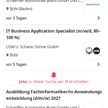
Schaeffler Automotive Buehl GmbH und Co.
KG
Bühl (Baden)
vor 3 Tagen
IT Business Application Specialist (m/w/d, 80–
100 %)
USM U. Schärer Söhne GmbH
Bühl
vor 5 Tagen
Jobs
zu dieser Suche per Mail erhalten
Ausbildung Fachinformatiker/in Anwendungs
entwicklung (d/m/w) 2027
Schaeffler Automotive Buehl GmbH und Co.