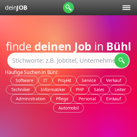
dein
JOB
finde
deinen Job
in
Bühl
Häufige Suchen in Bühl:
Software
IT
Projekt
Service
Verkauf
Techniker
Informatiker
PHP
Sales
Leiter
Administration
Pflege
Personal
Einkauf
Automobil