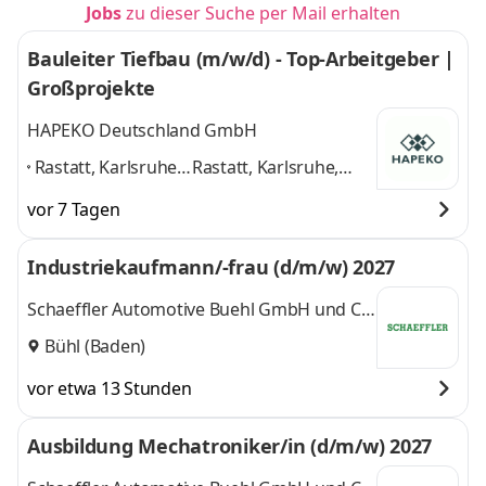
Jobs
zu dieser Suche per Mail erhalten
Bauleiter Tiefbau (m/w/d) - Top-Arbeitgeber |
Großprojekte
HAPEKO Deutschland GmbH
Rastatt, Karlsruhe,
Rastatt, Karlsruhe,
Baden-Baden,
Baden-Baden,
vor 7 Tagen
Pforzheim, Bühl,
Pforzheim, Bühl,
Offenburg,
Offenburg, Stuttgart,
Industriekaufmann/-frau (d/m/w) 2027
Stuttgart, Speyer,
Speyer, Heidelberg
Heidelberg
,
und 7 weitere
Schaeffler Automotive Buehl GmbH und Co.
KG
Bühl (Baden)
vor etwa 13 Stunden
Ausbildung Mechatroniker/in (d/m/w) 2027