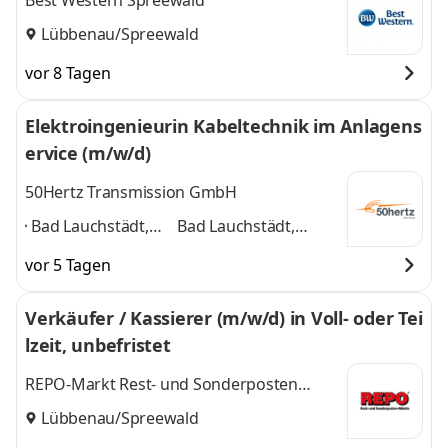
Best Western Spreewald
Lübbenau/Spreewald
vor 8 Tagen
Elektroingenieurin Kabeltechnik im Anlagens
ervice (m/w/d)
50Hertz Transmission GmbH
Bad Lauchstädt,
Bad Lauchstädt,
Berlin, Chemnitz,
Berlin, Chemnitz,
vor 5 Tagen
Erfurt, Hamburg,
Erfurt, Hamburg,
Lübbenau /
Lübbenau /
Verkäufer / Kassierer (m/w/d) in Voll- oder Tei
Spreewald,
Spreewald,
lzeit, unbefristet
Neuenhagen bei
Neuenhagen bei
Berlin
,
Berlin
und 5 weitere
REPO-Markt Rest- und Sonderposten
GmbH
Lübbenau/Spreewald