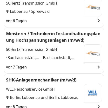
50Hertz Transmission GmbH
Lübbenau / Spreewald
vor 6 Tagen
Meisterin / Technikerin Instandhaltungsplan
ung Hochspannungsanlagen (m/w/d)
50Hertz Transmission GmbH
Bad Lauchstädt,
Bad Lauchstädt,
Berlin, Chemnitz,
Berlin, Chemnitz,
vor 7 Tagen
Dresden, Erfurt,
Dresden, Erfurt,
Greifswald,
Greifswald, Güstrow,
SHK-Anlagenmechaniker (m/w/d)
Güstrow, Hamburg,
Hamburg, Lübbenau,
Lübbenau,
Rostock
und 8 weitere
WLL Personalservice GmbH
Rostock
,
Berlin, Lübbenau
und
Berlin, Lübbenau
vor 8 Tagen