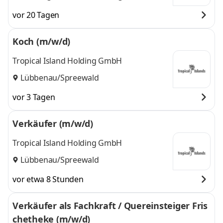
Neuenhagen,
Neuenhagen,
vor 20 Tagen
Chemnitz, Berlin,
Chemnitz, Berlin, Bad
Bad Lauchstädt,
Lauchstädt, Lübbenau,
Koch (m/w/d)
Lübbenau, Erfurt
,
Erfurt
und 5 weitere
Tropical Island Holding GmbH
Lübbenau/Spreewald
vor 3 Tagen
Verkäufer (m/w/d)
Tropical Island Holding GmbH
Lübbenau/Spreewald
vor etwa 8 Stunden
Verkäufer als Fachkraft / Quereinsteiger Fris
chetheke (m/w/d)