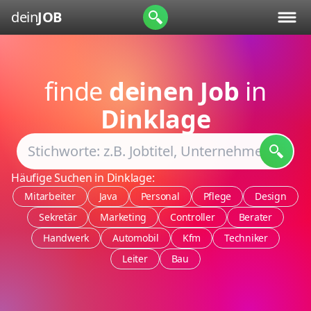
dein
JOB
finde
deinen Job
in
Dinklage
Häufige Suchen in Dinklage:
Mitarbeiter
Java
Personal
Pflege
Design
Sekretär
Marketing
Controller
Berater
Handwerk
Automobil
Kfm
Techniker
Leiter
Bau