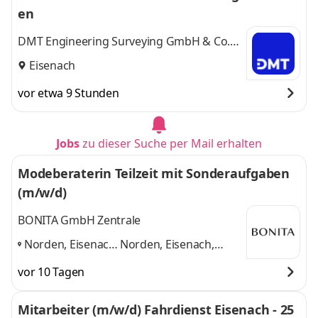
en
DMT Engineering Surveying GmbH & Co.
KG
Eisenach
vor etwa 9 Stunden
Jobs
zu dieser Suche per Mail erhalten
Modeberaterin Teilzeit mit Sonderaufgaben
(m/w/d)
BONITA GmbH Zentrale
Norden, Eisenach,
Norden, Eisenach,
Solingen-Ohligs,
Solingen-Ohligs,
vor 10 Tagen
Dillingen
,
Dillingen
und 1 weitere
Mitarbeiter (m/w/d) Fahrdienst Eisenach - 25