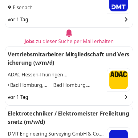
KG
Eisenach
vor 1 Tag
Jobs
zu dieser Suche per Mail erhalten
Vertriebsmitarbeiter Mitgliedschaft und Vers
icherung (w/m/d)
ADAC Hessen-Thüringen
Beteiligungsgesellschaft mbH
Bad Homburg,
Bad Homburg,
Wiesbaden,
Wiesbaden, Gießen,
vor 1 Tag
Gießen, Kassel,
Kassel, Eisenach, Gera,
Eisenach, Gera,
Jena
und 5 weitere
Elektrotechniker / Elektromeister Freileitung
Jena
,
snetz (m/w/d)
DMT Engineering Surveying GmbH & Co.