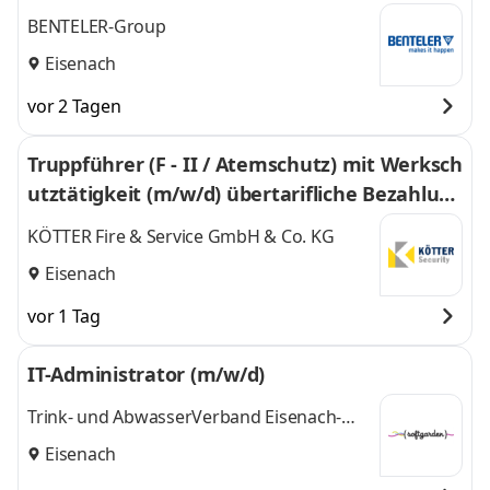
BENTELER-Group
Eisenach
vor 2 Tagen
Truppführer (F - II / Atemschutz) mit Werksch
utztätigkeit (m/w/d) übertarifliche Bezahlun
g 16,16€/Std. + ATZ (1,20€) in Eisenach
KÖTTER Fire & Service GmbH & Co. KG
Eisenach
vor 1 Tag
IT-Administrator (m/w/d)
Trink- und AbwasserVerband Eisenach-
Erbstromtal
Eisenach