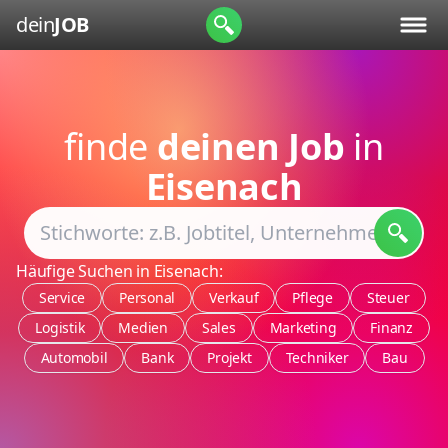
dein
JOB
finde
deinen Job
in
Eisenach
Häufige Suchen in Eisenach:
Service
Personal
Verkauf
Pflege
Steuer
Logistik
Medien
Sales
Marketing
Finanz
Automobil
Bank
Projekt
Techniker
Bau