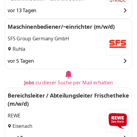
Salzungen,
Salzungen, Gotha
und 1
vor 13 Tagen
Gotha
,
weitere
Maschinenbediener/~einrichter (m/w/d)
SFS Group Germany GmbH
Ruhla
vor 5 Tagen
Jobs
zu dieser Suche per Mail erhalten
Bereichsleiter / Abteilungsleiter Frischetheke
(m/w/d)
REWE
Eisenach