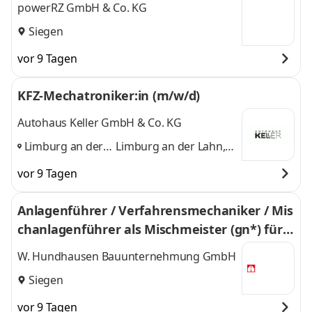
powerRZ GmbH & Co. KG
Siegen
vor 9 Tagen
KFZ-Mechatroniker:in (m/w/d)
Autohaus Keller GmbH & Co. KG
Limburg an der
Limburg an der Lahn,
Lahn, Siegen,
Siegen, Kreuztal
und 1
vor 9 Tagen
Kreuztal
,
weitere
Anlagenführer / Verfahrensmechaniker / Mis
chanlagenführer als Mischmeister (gn*) für B
etonmischanlage
W. Hundhausen Bauunternehmung GmbH
Siegen
vor 9 Tagen