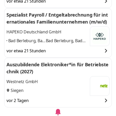
vor etwa 21 Stunden
Spezialist Payroll / Entgeltabrechnung für int
ernationales Familienunternehmen (m/w/d)
HAPEKO Deutschland GmbH
Bad Berleburg, Bad
Bad Berleburg, Bad
Laasphe,
Laasphe, Erndtebrück,
vor etwa 21 Stunden
Erndtebrück,
Netphen,
Netphen,
Schmallenberg,
Auszubildende Elektroniker*in für Betriebste
Schmallenberg,
Winterberg, Siegen
chnik (2027)
Winterberg,
und 5 weitere
Siegen
,
Westnetz GmbH
Siegen
vor 2 Tagen