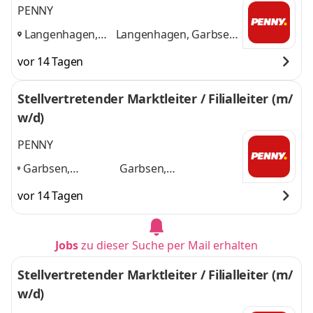
PENNY
Langenhagen,
Langenhagen, Garbsen,
Garbsen,
Isernhagen
und 1
vor 14 Tagen
Isernhagen
,
weitere
Stellvertretender Marktleiter / Filialleiter (m/
w/d)
PENNY
Garbsen,
Garbsen,
Langenhagen,
Langenhagen,
vor 14 Tagen
Burgwedel,
Burgwedel, Burgdorf,
Burgdorf, Uetze
,
Uetze
und 3 weitere
Jobs
zu dieser Suche per Mail erhalten
Stellvertretender Marktleiter / Filialleiter (m/
w/d)