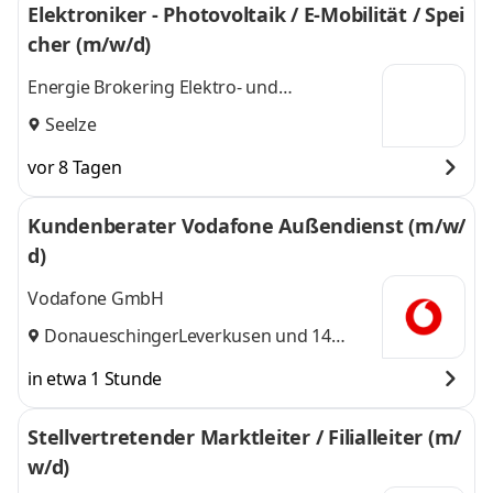
Elektroniker - Photovoltaik / E-Mobilität / Spei
cher (m/w/d)
Energie Brokering Elektro- und
Montagetechnik GmbH
Seelze
vor 8 Tagen
Kundenberater Vodafone Außendienst (m/w/
d)
Vodafone GmbH
Donaueschingen
Leverkusen
,
und 14
weitere
in etwa 1 Stunde
Stellvertretender Marktleiter / Filialleiter (m/
w/d)