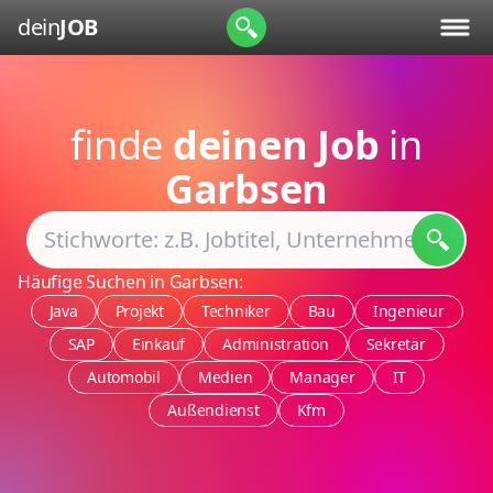
dein
JOB
finde
deinen Job
in
Garbsen
Häufige Suchen in Garbsen:
Java
Projekt
Techniker
Bau
Ingenieur
SAP
Einkauf
Administration
Sekretär
Automobil
Medien
Manager
IT
Außendienst
Kfm