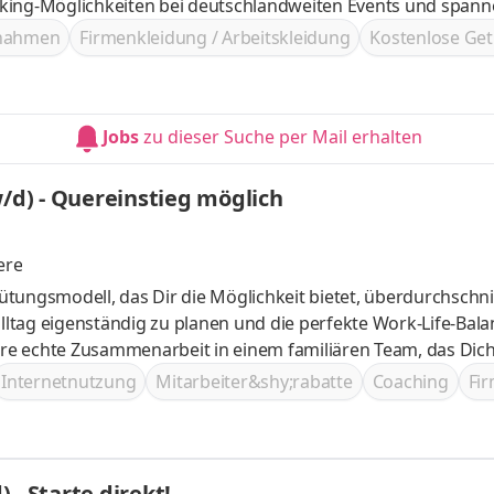
ertiefung des Wissens durch E-Learning-Kurse, Schulungen und Worksho
ßnahmen
Firmenkleidung / Arbeitskleidung
Kostenlose Get
Jobs
zu dieser Suche per Mail erhalten
d) - Quereinstieg möglich
ere
n und Deine Fähigkeiten durch
Internetnutzung
Mitarbeiter&shy;rabatte
Coaching
Fir
- Starte direkt!