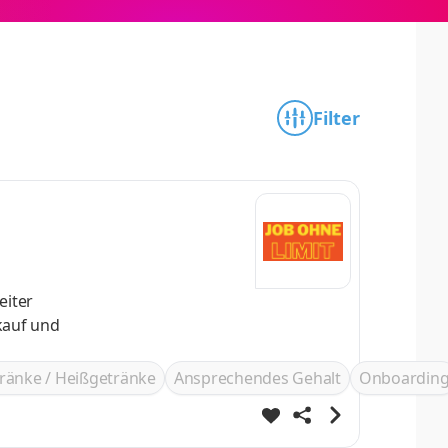
Filter
eiter
ränke / Heißgetränke
Ansprechendes Gehalt
Onboardin