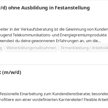
/d) ohne Ausbildung in Festanstellung
eiter in der Verkaufsberatung ist die Gewinnung von Kunde
wickeln
g
Weiterbildungsmaßnahmen
Firmenkleidung / Arbeitsk
Verkaufsberater in Voll- oder Teilzeit (m/w/d)