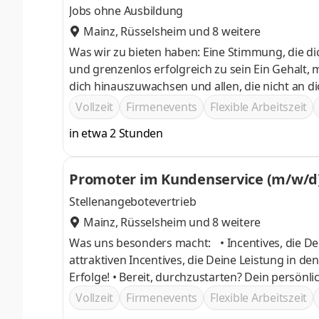
Jobs ohne Ausbildung
Mainz
,
Rüsselsheim
und 8 weitere
Was wir zu bieten haben: Eine Stimmung, die dich mitreißt, moti
und grenzenlos erfolgreich zu sein Ein Gehalt, mit dem du deine Träume wahr werden lassen kannst Den Anreiz über
dich hinauszuwachsen und allen, die nicht an di
Vollzeit
Firmenevents
Flexible Arbeitszeit
in etwa 2 Stunden
Promoter im Kundenservice (m/w/d)
Stellenangebotevertrieb
Mainz
,
Rüsselsheim
und 8 weitere
Was uns besonders macht: • Incentives, die Deine Ambitionen befeuern! 
attraktiven Incentives, die Deine Leistung in d
Erfolge! • Bereit, durchzustarten? Dein persönlicher Trainer steht bereit! Hol 
Kundenberatung! Mit unserem persönlichen Trai
Vollzeit
Firmenevents
Flexible Arbeitszeit
und zu glänzen.