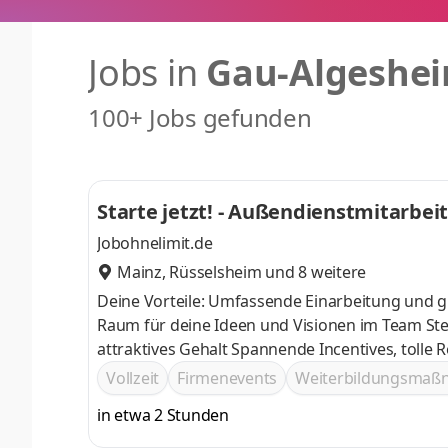
Jobs in
Gau-Algeshe
100+ Jobs gefunden
Starte jetzt! - Außendienstmitarbei
Jobohnelimit.de
Mainz
,
Rüsselsheim
und 8 weitere
Deine Vorteile: Umfassende Einarbeitung und g
Raum für deine Ideen und Visionen im Team Stetige Weiterentwicklung deiner fachlichen Kompetenz im Verkauf und
attraktives Gehalt Spannende Incenti
Vollzeit
Firmenevents
Weiterbildungsma
in etwa 2 Stunden