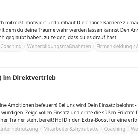
viert und umhaut Die Chance Karriere zu machen
ch geglaubt haben, zu zeigen, dass du es drauf hast
Coaching
Weiterbildungsmaßnahmen
Firmenkleidung / 
 im Direktvertrieb
Bei uns wird Dein Einsatz belohnt - mit
en würdigen. Zeige vollen Einsatz und ernte die süßen Früchte 
Dir den Extra-Boost für eine erfolgreiche
ner an Deiner Seite bist Du bestens vorbereitet, um durchz
Internetnutzung
Mitarbeiter&shy;rabatte
Coaching
We