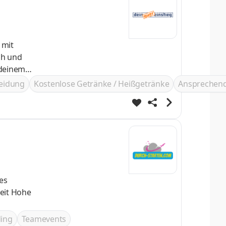
 mit
e zu
leidung
Kostenlose Getränke / Heißgetränke
Ansprechend
ing
Teamevents