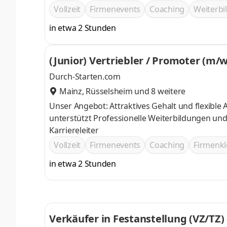
Vollzeit
Firmenevents
Coaching
Weiterb
in etwa 2 Stunden
(Junior) Vertriebler / Promoter (m/w
Durch-Starten.com
Mainz
,
Rüsselsheim
und 8 weitere
Unser Angebot: Attraktives Gehalt und flexible Arbeitszeiten Ein motiviertes Team das Dich bei Deinem Quereinstieg
unterstützt Professionelle Weiterbildungen und Trainings Top Karrierechancen im Vertrieb, durch vordefinierte
Karriereleiter
Vollzeit
Firmenevents
Coaching
Firmenkl
in etwa 2 Stunden
Verkäufer in Festanstellung (VZ/TZ)