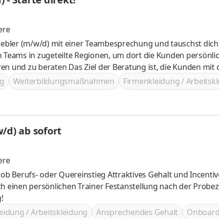
ere
riebler (m/w/d) mit einer Teambesprechung und tauschst dich
atung ist, die Kunden mit deinem
glichen Vertrag anzubieten oder auch bestehende Verträg
g
Weiterbildungsmaßnahmen
Firmenkleidung / Arbeitsk
/d) ab sofort
ere
ainer Festanstellung nach der Probezeit Hohe
!
eidung / Arbeitskleidung
Ansprechendes Gehalt
Onboard