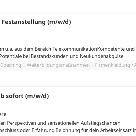
Verkaufsberater / Kundenberater in Festanstellung (m/w/d)
gen u.a. aus dem Bereich TelekommunikationKompetente und
 Potentiale bei Bestandskunden und Neukundenakquise
Coaching
Weiterbildungsmaßnahmen
Firmenkleidung / 
seinsteiger im Bereich Sales - ab sofort (m/w/d)
ere
ielen Perspektiven und sensationellen Aufstiegschancen
ohnung für dein Arbeitseinsatz im Sales: