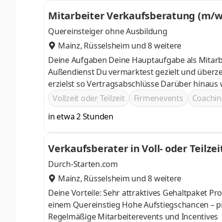
Mitarbeiter Verkaufsberatung (m/w
Quereinsteiger ohne Ausbildung
Mainz
,
Rüsselsheim
und 8 weitere
Deine Aufgaben Deine Hauptaufgabe als Mitarb
Außendienst Du vermarktest gezielt und überzeugend Telekommunikations- und Energiepremiumprodukte und
erzielst so Vertragsabschlüsse Darüber hinaus wendest du deine gewonnenen Erfahrungen an, um die
Vertriebsprozesse im Team immer weiterzuent
Vollzeit oder Teilzeit
Firmenevents
Coachin
in etwa 2 Stunden
Durch-Starten.com
Mainz
,
Rüsselsheim
und 8 weitere
Deine Vorteile: Sehr attraktives Gehaltpaket Professionelle Einarbeitung zum Kundendienstberater, besonders bei
einem Quereinstieg Hohe Aufstiegschancen – profitiere von einer vordefinierten Karriereleiter! Flexible Arbeitszeiten
Regelmäßige Mitarbeiterevents und Incentives