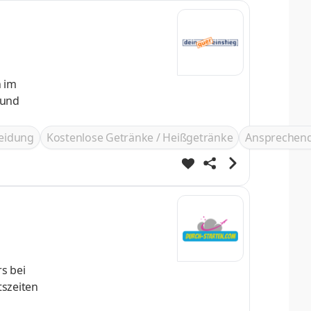
n im
leidung
Kostenlose Getränke / Heißgetränke
Ansprechend