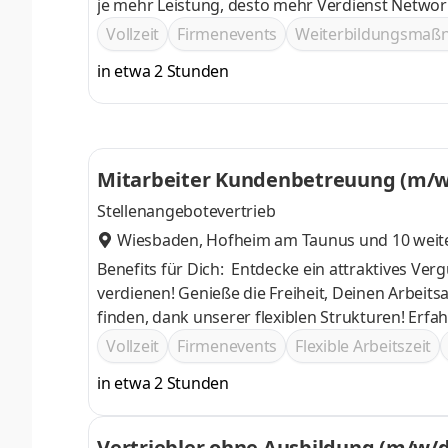
je mehr Leistung, desto mehr Verdienst Networking-Möglichkeiten bei deutschlandweiten Events und spannenden
Incentive-Reisen Möglichkeit zur V
Vollzeit
Firmenevents
Weiterbildungsma
in etwa 2 Stunden
Mitarbeiter Kundenbetreuung (m/w/
Stellenangebotevertrieb
Wiesbaden
,
Hofheim am Taunus
und 10 weit
Benefits für Dich: Entdecke ein attraktives Vergütungsmodell, das Dir die Möglichkeit bietet, überdurchschnittlich zu
verdienen! Genieße die Freiheit, Deinen Arbeitsalltag eigenständig zu planen und die perfekte Work-Life-Balance zu
finden, dank unserer flexiblen Strukturen! Erfahre echte Zusammenarbeit in einem familiären Team, das Dich täglich
unterstützt und dafür sorgt, dass die Arbeit immer Spaß macht! Erweitere Dein Wisse
Vollzeit
Firmenevents
Flexible Arbeitszeit
unsere hochwertigen Produktschulungen!
in etwa 2 Stunden
Vertriebler ohne Ausbildung (m/w/d) 