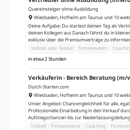
Quereinsteiger ohne Ausbildung
Wiesbaden
,
Hofheim am Taunus
und 10 weit
Deine Aufgabe: Du startest deinen Tag als Vert
deinen Kollegen aus Danach fährst du in kleinen Teams in zugeteilte Regionen, um dort die Kunden persönlich und
exklusiv über die Premiumverträge zu informieren und zu beraten Das Ziel der Ber
Know How zu überzeugen und ihnen den bestmö
Vollzeit oder Teilzeit
Firmenevents
Coachin
optimieren
in etwa 2 Stunden
Verkäuferin - Bereich Beratung (m/w
Durch-Starten.com
Wiesbaden
,
Hofheim am Taunus
und 10 weit
Unser Angebot: Chancengleichheit für alle, egal ob Berufs- oder Quereinstieg Attraktives Gehalt und Incentives
Professionelle Einarbeitung in den Verkauf durch einen persönlichen Tr
Aufstiegschancen bis zur Niederlassungsleitung
Vollzeit
Firmenevents
Coaching
Firmenkl