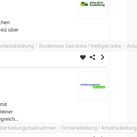
Arbeitskleidung
Kostenlose Getränke / Heißgetränke
Ans
Deiner
ustarten
iterbildungsmaßnahmen
Firmenkleidung / Arbeitskleidung