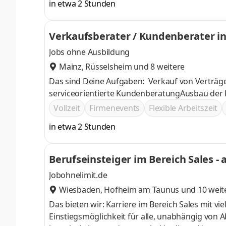
in etwa 2 Stunden
Jobs ohne Ausbildung
Mainz
,
Rüsselsheim
und 8 weitere
Das sind Deine Aufgaben: Verkauf von Verträ
serviceorientierte KundenberatungAusbau der
Vollzeit
Firmenevents
Flexible Arbeitszeit
in etwa 2 Stunden
Beruf
Jobohnelimit.de
Wiesbaden
,
Hofheim am Taunus
und 10 weit
Das bieten wir: Karriere im Bereich Sales mit v
Einstiegsmöglichkeit für alle, unabhängig von Abschluss oder Erfahrung Bel