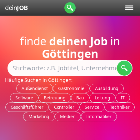
dein
JOB
finde
deinen Job
in
Göttingen
Häufige Suchen in Göttingen:
Außendienst
Gastronomie
Ausbildung
Software
Betreuung
Bau
Leitung
IT
Geschäftsführer
Controller
Service
Techniker
Marketing
Medien
Informatiker