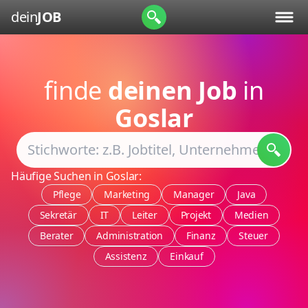
dein
JOB
finde
deinen Job
in
Goslar
Häufige Suchen in Goslar:
Pflege
Marketing
Manager
Java
Sekretär
IT
Leiter
Projekt
Medien
Berater
Administration
Finanz
Steuer
Assistenz
Einkauf