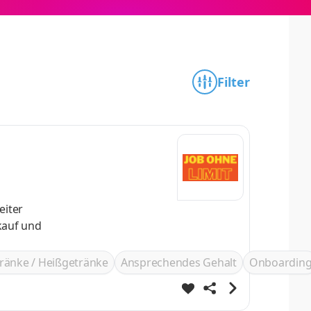
Filter
eiter
ränke / Heißgetränke
Ansprechendes Gehalt
Onboardin