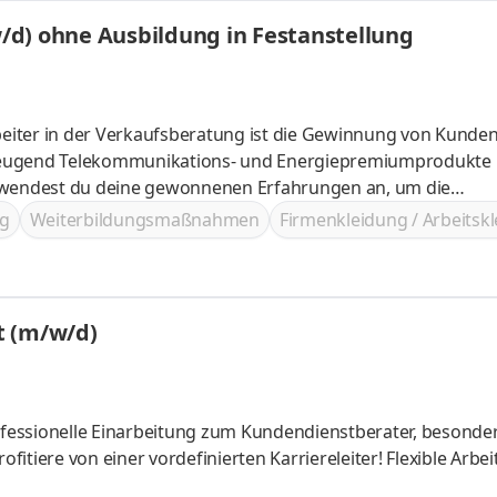
/d) ohne Ausbildung in Festanstellung
eiter in der Verkaufsberatung ist die Gewinnung von Kunde
wickeln
g
Weiterbildungsmaßnahmen
Firmenkleidung / Arbeitsk
Verkaufsberater in Voll- oder Teilzeit (m/w/d)