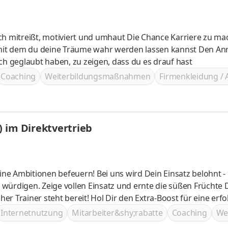
viert und umhaut Die Chance Karriere zu machen
ch geglaubt haben, zu zeigen, dass du es drauf hast
Coaching
Weiterbildungsmaßnahmen
Firmenkleidung / 
 im Direktvertrieb
Bei uns wird Dein Einsatz belohnt - mit
en würdigen. Zeige vollen Einsatz und ernte die süßen Früchte 
Dir den Extra-Boost für eine erfolgreiche
ner an Deiner Seite bist Du bestens vorbereitet, um durchz
Internetnutzung
Mitarbeiter&shy;rabatte
Coaching
We