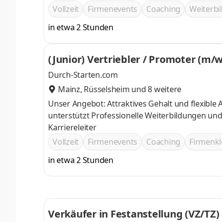
Vollzeit
Firmenevents
Coaching
Weiterb
in etwa 2 Stunden
(Junior) Vertriebler / Promoter (m/w
Durch-Starten.com
Mainz
,
Rüsselsheim
und 8 weitere
Unser Angebot: Attraktives Gehalt und flexible Arbeitszeiten Ein motiviertes Team das Dich bei Deinem Quereinstieg
unterstützt Professionelle Weiterbildungen und Trainings Top Karrierechancen im Vertrieb, durch vordefinierte
Karriereleiter
Vollzeit
Firmenevents
Coaching
Firmenkl
in etwa 2 Stunden
Verkäufer in Festanstellung (VZ/TZ)