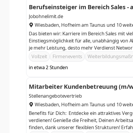
Beruf
Jobohnelimit.de
Wiesbaden
,
Hofheim am Taunus
und 10 weit
Das bieten wir: Karriere im Bereich Sales mit v
Einstiegsmöglichkeit für alle, unabhängig von Abschluss oder Erfahrung Bel
je mehr Leistung, desto mehr Verdienst Networking-Möglichkeiten bei deutschlandweiten Events und spannenden
Incentive-Reisen Möglichkeit zur V
Vollzeit
Firmenevents
Weiterbildungsma
in etwa 2 Stunden
Mitarbeiter Kundenbetreuung (m/w/
Stellenangebotevertrieb
Wiesbaden
,
Hofheim am Taunus
und 10 weit
Benefits für Dich: Entdecke ein attraktives Vergütungsmodell, das Dir die Möglichkeit bietet, überdurchschnittlich zu
verdienen! Genieße die Freiheit, Deinen Arbeitsalltag eigenständig zu planen und die perfekte Work-Life-Balance zu
finden, dank unserer flexiblen Strukturen! Erfahre echte Zusammenarbeit in einem familiären Team, das Dich täglich