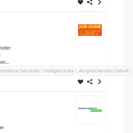
/oder
stenlose Getränke / Heißgetränke
Ansprechendes Gehalt
er