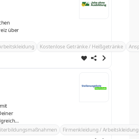
Arbeitskleidung
Kostenlose Getränke / Heißgetränke
Ans
Deiner
ustarten
iterbildungsmaßnahmen
Firmenkleidung / Arbeitskleidung