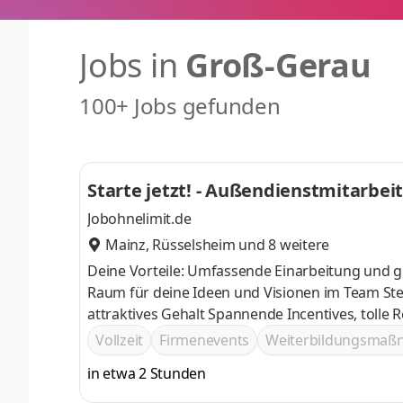
Jobs in
Groß-Gerau
100+ Jobs gefunden
Starte jetzt! - Außendienstmitarbei
Jobohnelimit.de
Mainz
,
Rüsselsheim
und 8 weitere
Deine Vorteile: Umfassende Einarbeitung und g
Raum für deine Ideen und Visionen im Team Stetige Weiterentwicklung deiner fachlichen Kompetenz im Verkauf und
attraktives Gehalt Spannende Incenti
Vollzeit
Firmenevents
Weiterbildungsma
in etwa 2 Stunden