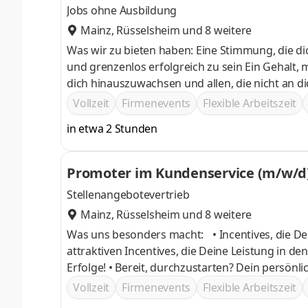
Jobs ohne Ausbildung
Mainz
,
Rüsselsheim
und 8 weitere
Was wir zu bieten haben: Eine Stimmung, die dich mitreißt, moti
und grenzenlos erfolgreich zu sein Ein Gehalt, mit dem du deine Träume wahr werden lassen kannst Den Anreiz über
dich hinauszuwachsen und allen, die nicht an di
Vollzeit
Firmenevents
Flexible Arbeitszeit
in etwa 2 Stunden
Promoter im Kundenservice (m/w/d)
Stellenangebotevertrieb
Mainz
,
Rüsselsheim
und 8 weitere
Was uns besonders macht: • Incentives, die Deine Ambitionen befeuern! 
attraktiven Incentives, die Deine Leistung in d
Erfolge! • Bereit, durchzustarten? Dein persönlicher Trainer steht bereit! Hol 
Kundenberatung! Mit unserem persönlichen Trai
Vollzeit
Firmenevents
Flexible Arbeitszeit
und zu glänzen.