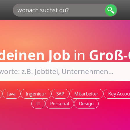
deinen Job
in
Groß-
Java
Ingenieur
SAP
Mitarbeiter
Key Accou
IT
Personal
Design