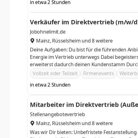
in etwa 2 Stunden
Verkäufer im Direktvertrieb (m/w/d
Jobohnelimit.de
Mainz
,
Rüsselsheim
und 8 weitere
Deine Aufgaben: Du bist für die führenden An
Energie im Vertrieb unterwegs Dabei begeisterst du Neu- und Bestandskunden von Premium Produkten und
erweiterst dadurch deinen Kundenstamm Durch deine professionelle Beratung zauberst du deinen Kunden ein
Lächeln ins Gesicht
Vollzeit oder Teilzeit
Firmenevents
Weiter
in etwa 2 Stunden
Mitarbeiter im Direktvertrieb (Auß
Stellenangebotevertrieb
Mainz
,
Rüsselsheim
und 8 weitere
Was wir Dir bieten: Unbefristete Festanstellung