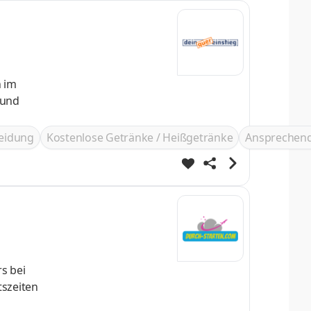
n im
leidung
Kostenlose Getränke / Heißgetränke
Ansprechend