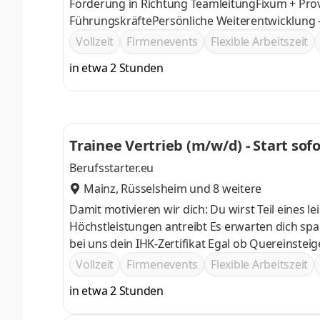
Förderung in Richtung TeamleitungFixum + Provis
FührungskräftePersönliche Weiterentwicklung
Plan – Du führst, wir geben Dir die Tools
Vollzeit
Firmenevents
Flexible Arbeitszeit
in etwa 2 Stunden
Trainee Vertrieb (m/w/d) - Start sof
Berufsstarter.eu
Mainz
,
Rüsselsheim
und 8 weitere
Damit motivieren wir dich: Du wirst Teil eines
Höchstleistungen antreibt Es erwarten dich spannende Entwicklungsmöglichkeiten nach deinem Berufsstart! Mache
bei uns dein IHK-Zertifikat Egal ob Quereinsteiger oder Berufsstarter, wir arbeiten dich optimal durch einen
persönlichen Trainer ein Lass
Vollzeit
Firmenevents
Flexible Arbeitszeit
in etwa 2 Stunden