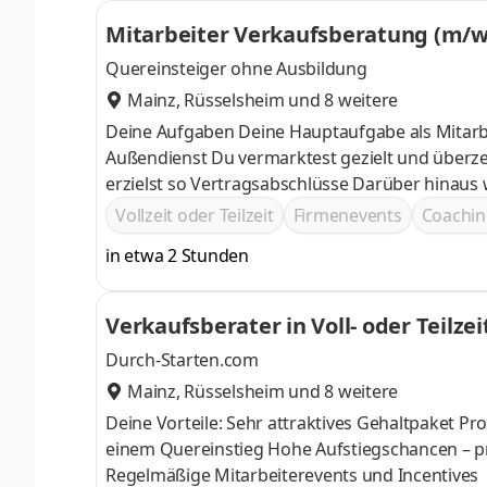
Mitarbeiter Verkaufsberatung (m/w
Quereinsteiger ohne Ausbildung
Mainz
,
Rüsselsheim
und 8 weitere
Deine Aufgaben Deine Hauptaufgabe als Mitarb
Außendienst Du vermarktest gezielt und überzeugend Telekommunikations- und Energiepremiumprodukte und
erzielst so Vertragsabschlüsse Darüber hinaus wendest du deine gewonnenen Erfahrungen an, um die
Vertriebsprozesse im Team immer weiterzuent
Vollzeit oder Teilzeit
Firmenevents
Coachin
in etwa 2 Stunden
Durch-Starten.com
Mainz
,
Rüsselsheim
und 8 weitere
Deine Vorteile: Sehr attraktives Gehaltpaket Professionelle Einarbeitung zum Kundendienstberater, besonders bei
einem Quereinstieg Hohe Aufstiegschancen – profitiere von einer vordefinierten Karriereleiter! Flexible Arbeitszeiten
Regelmäßige Mitarbeiterevents und Incentives