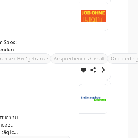
ps
ränke / Heißgetränke
Ansprechendes Gehalt
Onboardin