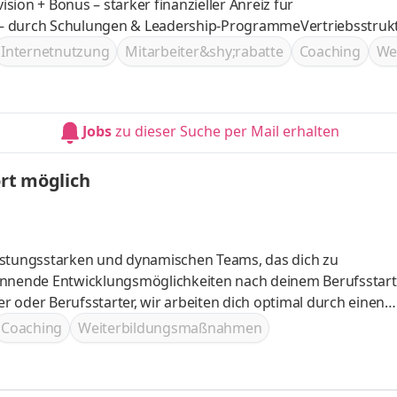
ion + Bonus – starker finanzieller Anreiz für
 – durch Schulungen & Leadership-ProgrammeVertriebsstrukt
Internetnutzung
Mitarbeiter&shy;rabatte
Coaching
We
Jobs
zu dieser Suche per Mail erhalten
ort möglich
 leistungsstarken und dynamischen Teams, das dich zu
e dich für den Außendienst durch Incentives und Mitarbeiterevents motivieren
Coaching
Weiterbildungsmaßnahmen