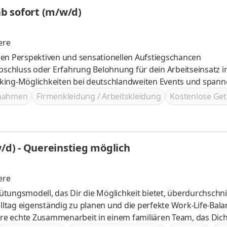
seinsteiger im Bereich Sales - ab sofort (m/w/d)
ere
ielen Perspektiven und sensationellen Aufstiegschancen
ohnung für dein Arbeitseinsatz im Sales:
ertiefung des Wissens durch E-Learning-Kurse, Schulungen und Worksho
ßnahmen
Firmenkleidung / Arbeitskleidung
Kostenlose Get
d) - Quereinstieg möglich
ere