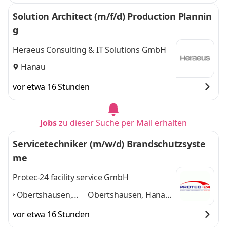
Solution Architect (m/f/d) Production Plannin
g
Heraeus Consulting & IT Solutions GmbH
Hanau
vor etwa 16 Stunden
Jobs
zu dieser Suche per Mail erhalten
Servicetechniker (m/w/d) Brandschutzsyste
me
Protec-24 facility service GmbH
Obertshausen,
Obertshausen, Hanau,
Hanau, Offenbach,
Offenbach, Frankfurt,
vor etwa 16 Stunden
Frankfurt,
Darmstadt, Mainz
und