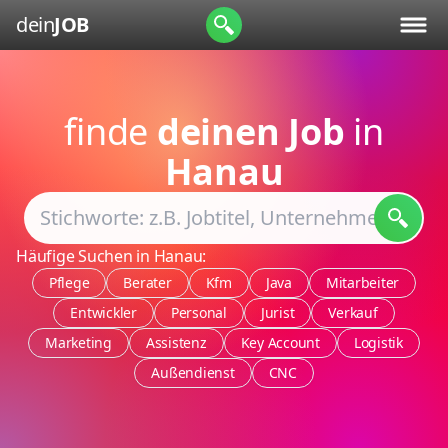
dein
JOB
finde
deinen Job
in
Hanau
Häufige Suchen in Hanau:
Pflege
Berater
Kfm
Java
Mitarbeiter
Entwickler
Personal
Jurist
Verkauf
Marketing
Assistenz
Key Account
Logistik
Außendienst
CNC