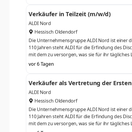
Verkäufer in Teilzeit (m/w/d)
ALDI Nord
Hessisch Oldendorf
Die Unternehmensgruppe ALDI Nord ist einer de
110 Jahren steht ALDI für die Erfindung des Dis
mit dem zu versorgen, was sie für ihr tägliches
und schnell. Dazu gehört auch, das Einkaufen 
vor 6 Tagen
Dafür geben wir jeden Tag unser Bestes und er
ist die Power, mit der wir Erfolgsgeschichte sch
Verkäufer als Vertretung der Ersten 
90.000 Mitarbei
ALDI Nord
Hessisch Oldendorf
Die Unternehmensgruppe ALDI Nord ist einer de
110 Jahren steht ALDI für die Erfindung des Dis
mit dem zu versorgen, was sie für ihr tägliches
und schnell. Dazu gehört auch, das Einkaufen 