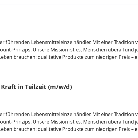
r führenden Lebensmitteleinzelhändler. Mit einer Tradition 
count-Prinzips. Unsere Mission ist es, Menschen überall und j
 Leben brauchen: qualitative Produkte zum niedrigen Preis – e
für unsere Kundinnen und Kunden so einfach wie möglich zu
finden uns immer wieder neu. Vereintes Talent und Engagem
reiben. Europaweit in 8 Ländern mit rund 5.500 Filialen und m
Kraft in Teilzeit (m/w/d)
r führenden Lebensmitteleinzelhändler. Mit einer Tradition 
count-Prinzips. Unsere Mission ist es, Menschen überall und j
 Leben brauchen: qualitative Produkte zum niedrigen Preis – e
für unsere Kundinnen und Kunden so einfach wie möglich zu