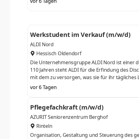
vor 6 Tagen
Dafür geben wir jeden Tag unser Bestes und er
ist die Power, mit der wir Erfolgsgeschichte sch
90.000 Mitarbei
Werkstudent im Verkauf (m/w/d)
ALDI Nord
Hessisch Oldendorf
Die Unternehmensgruppe ALDI Nord ist einer de
110 Jahren steht ALDI für die Erfindung des Dis
mit dem zu versorgen, was sie für ihr tägliches
und schnell. Dazu gehört auch, das Einkaufen 
vor 6 Tagen
Dafür geben wir jeden Tag unser Bestes und er
ist die Power, mit der wir Erfolgsgeschichte sch
Pflegefachkraft (m/w/d)
90.000 Mitarbei
AZURIT Seniorenzentrum Berghof
Rinteln
Organisation, Gestaltung und Steuerung des ge