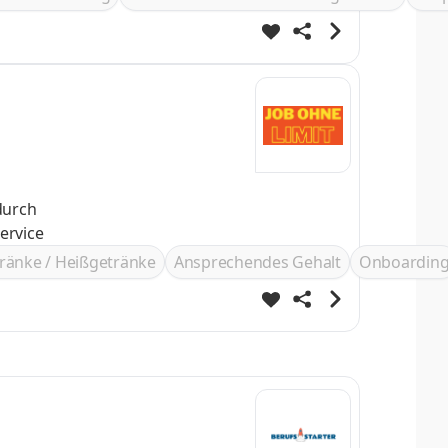
enservice
ränke / Heißgetränke
Ansprechendes Gehalt
Onboardin