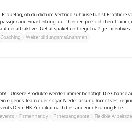
eim Verkauf begleitet Freue dich auf ein attraktives Gehaltspaket und regelmäßige Incentives
Coaching
Weiterbildungsmaßnahmen
h Dein eigenes Team oder sogar Niederlassung Incentives, regio
vents Dein IHK-Zertifikat nach bestandener Prüfung Eine
rgeiz im Vertrieb widerspiegelt
events
Firmenhandy
Fitnessangebote
Flexible Arbeitsze