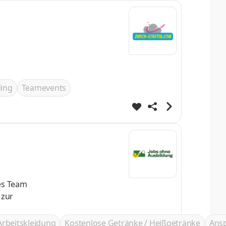
ing
Teamevents
Arbeitskleidung
Kostenlose Getränke / Heißgetränke
Ans