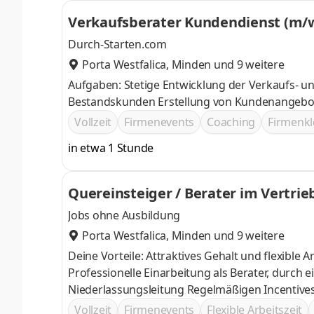
Verkaufsberater Kundendienst (m/w
Durch-Starten.com
Porta Westfalica
,
Minden
und 9 weitere
Aufgaben: Stetige Entwicklung der Verkaufs- und Marketingstrategien Betreuung und Beratung von
Bestandskunden Erstellung von Kun
Vollzeit
Firmenevents
Coaching
Firmenkl
in etwa 1 Stunde
Quereinsteiger / Berater im Vertrieb
Jobs ohne Ausbildung
Porta Westfalica
,
Minden
und 9 weitere
Deine Vorteile: Attraktives Gehalt und flexible Arbeitszeiten Lockere Arbeitsatmosphäre und
Professionelle Einarbeitung als Berater, durch einen persönlichen Trainer
Niederlassungsleitung Regelmäßigen
Vollzeit
Firmenevents
Flexible Arbeitszeit