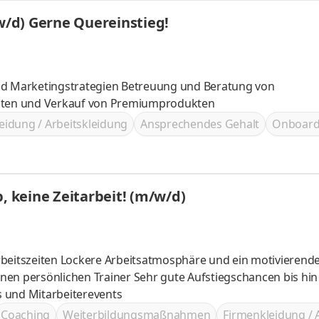
/d) Gerne Quereinstieg!
denangeboten und Verkauf von Premiumprodukten
eidung / Arbeitskleidung
Ansprechendes Gehalt
Onboard
, keine Zeitarbeit! (m/w/d)
 ein motivierendes Team
 Sehr gute Aufstiegschancen bis hin zur
 Incentives und Mitarbeiterevents
Coaching
Weiterbildungsmaßnahmen
Firmenkleidung / 