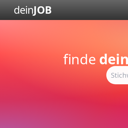
dein
JOB
finde
dein