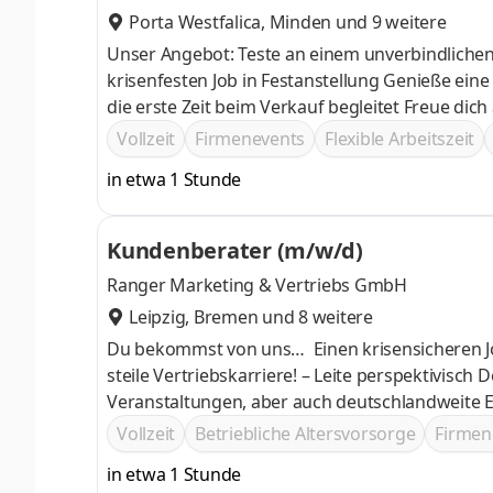
Porta Westfalica
,
Minden
und 9 weitere
Unser Angebot: Teste an einem unverbindlichen Probetag, ob du dich im Vertrieb zuhause fühlst Profitiere von einem
krisenfesten Job in Festanstellung Genieße eine passgenaue Einarbeitung, durch einen persönlichen Trainer, der dich
die erste Zeit b
Vollzeit
Firmenevents
Flexible Arbeitszeit
in etwa 1 Stunde
Kundenberater (m/w/d)
Ranger Marketing & Vertriebs GmbH
Leipzig
,
Bremen
und 8 weitere
Du bekommst von uns… Einen krisensicheren Job! – Unsere Produkte werden immer benötigt! Die Chance auf eine
steile Vertriebskarriere! – Leite perspektivisc
Veranstaltungen, aber auch deutschlandweite E
überdurchschnittliche Bezahlung, die Deinen Eh
Vollzeit
Betriebliche Altersvorsorge
Firmen
in etwa 1 Stunde