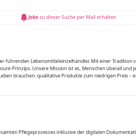
finden uns immer wieder neu. Vereintes Talent und Engagem
reiben. Europaweit in 8 Ländern mit rund 5.500 Filialen und m
Jobs
zu dieser Suche per Mail erhalten
r führenden Lebensmitteleinzelhändler. Mit einer Tradition 
count-Prinzips. Unsere Mission ist es, Menschen überall und j
 Leben brauchen: qualitative Produkte zum niedrigen Preis – e
für unsere Kundinnen und Kunden so einfach wie möglich zu
finden uns immer wieder neu. Vereintes Talent und Engagem
reiben. Europaweit in 8 Ländern mit rund 5.500 Filialen und m
samten Pflegeprozesses inklusive der digitalen Dokumentat