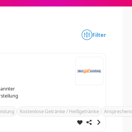
Filter
kannter
leidung
Kostenlose Getränke / Heißgetränke
Ansprechend