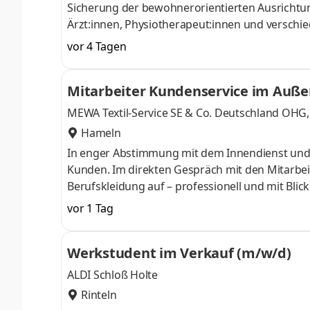
Sicherung der bewohnerorientierten Ausrichtu
Ärzt:innen, Physiotherapeut:innen und verschie
Bewohner:innen und ihre Angehörigen Qualitäts
vor 4 Tagen
und sachgerechte Umsetzung der ärztlichen Ve
individuellen Weiterbildungen Vertrauensvolle
Mitarbeiter Kundenservice im Auße
MEWA Textil-Service SE & Co. Deutschl
Hameln
In enger Abstimmung mit dem Innendienst und 
Kunden. Im direkten Gespräch mit den Mitarbei
Berufskleidung auf – professionell und mit Blic
Blick und beraten zu passenden Produkten aus 
vor 1 Tag
installieren die Wäscheschränke, bereiten alles 
Werkstudent im Verkauf (m/w/d)
ALDI Schloß Holte
Rinteln