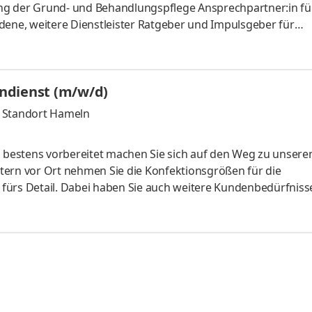
ng der Grund- und Behandlungspflege Ansprechpartner:in fü
dene, weitere Dienstleister Ratgeber und Impulsgeber für
sicherung der pflegerischen Leistungen Verantwortlich für d
rordnungen Absolvierung der Pflichtfortbildungen und Freu
 Zusammenarbeit mit Kolleg:innen und der Wohnbereichsleit
ndienst (m/w/d)
and OHG, Standort Hameln
bestens vorbereitet machen Sie sich auf den Weg zu unsere
tern vor Ort nehmen Sie die Konfektionsgrößen für die
k fürs Detail. Dabei haben Sie auch weitere Kundenbedürfniss
unserem Dienstleistungssortiment sowie Arbeitsschutzartikel
für den Start vor und führen die Erstauslieferung durch.