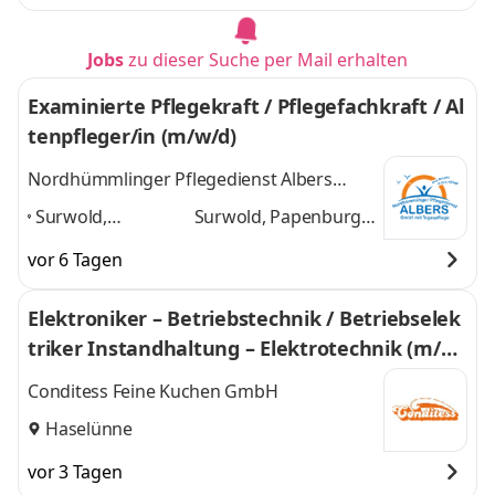
Jobs
zu dieser Suche per Mail erhalten
Examinierte Pflegekraft / Pflegefachkraft / Al
tenpfleger/in (m/w/d)
Nordhümmlinger Pflegedienst Albers
GmbH
Surwold,
Surwold, Papenburg,
Papenburg,
Neubörger, Bockhorst,
vor 6 Tagen
Neubörger,
Esterwegen, Börger,
Bockhorst,
Lorup, Werlte
und 6
Elektroniker – Betriebstechnik / Betriebselek
Esterwegen,
weitere
triker Instandhaltung – Elektrotechnik (m/w/
Börger, Lorup,
Werlte
,
d)
Conditess Feine Kuchen GmbH
Haselünne
vor 3 Tagen