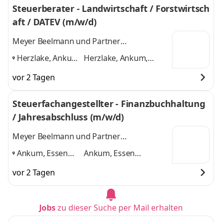
Steuerberater - Landwirtschaft / Forstwirtsch
aft / DATEV (m/w/d)
Meyer Beelmann und Partner
Steuerberatungsgesellschaft mbB Ankum
Herzlake, Ankum,
Herzlake, Ankum,
Essen
Essen (Oldenburg),
vor 2 Tagen
(Oldenburg),
Lastrup
und 2 weitere
Lastrup
,
Steuerfachangestellter - Finanzbuchhaltung
/ Jahresabschluss (m/w/d)
Meyer Beelmann und Partner
Steuerberatungsgesellschaft mbB Ankum
Ankum, Essen
Ankum, Essen
(Oldenburg),
(Oldenburg), Herzlake,
vor 2 Tagen
Herzlake,
Lastrup
und 2 weitere
Lastrup
,
Jobs
zu dieser Suche per Mail erhalten