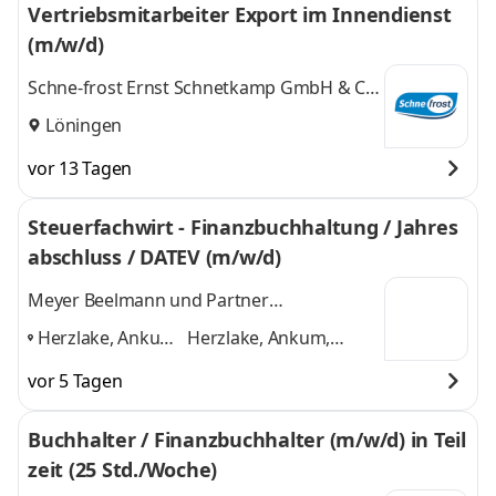
Vertriebsmitarbeiter Export im Innendienst
(m/w/d)
Schne-frost Ernst Schnetkamp GmbH & Co.
KG
Löningen
vor 13 Tagen
Steuerfachwirt - Finanzbuchhaltung / Jahres
abschluss / DATEV (m/w/d)
Meyer Beelmann und Partner
Steuerberatungsgesellschaft mbB Ankum
Herzlake, Ankum,
Herzlake, Ankum,
Essen
Essen (Oldenburg),
vor 5 Tagen
(Oldenburg),
Lastrup
und 2 weitere
Lastrup
,
Buchhalter / Finanzbuchhalter (m/w/d) in Teil
zeit (25 Std./Woche)