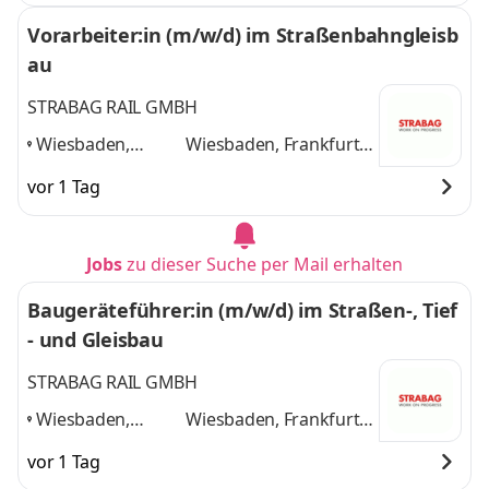
Darmstadt
,
weitere
Vorarbeiter:in (m/w/d) im Straßenbahngleisb
au
STRABAG RAIL GMBH
Wiesbaden,
Wiesbaden, Frankfurt
Frankfurt am
am Main, Mainz,
vor 1 Tag
Main, Mainz,
Darmstadt
und 2
Darmstadt
,
weitere
Jobs
zu dieser Suche per Mail erhalten
Baugeräteführer:in (m/w/d) im Straßen-, Tief
- und Gleisbau
STRABAG RAIL GMBH
Wiesbaden,
Wiesbaden, Frankfurt
Frankfurt am
am Main, Mainz,
vor 1 Tag
Main, Mainz,
Darmstadt
und 2