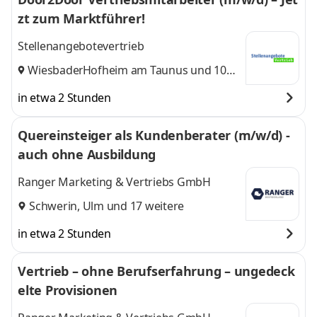
zt zum Marktführer!
Stellenangebotevertrieb
Wiesbaden
Hofheim am Taunus
,
und 10
weitere
in etwa 2 Stunden
Quereinsteiger als Kundenberater (m/w/d) -
auch ohne Ausbildung
Ranger Marketing & Vertriebs GmbH
Schwerin
,
Ulm
und 17 weitere
in etwa 2 Stunden
Vertrieb – ohne Berufserfahrung – ungedeck
elte Provisionen