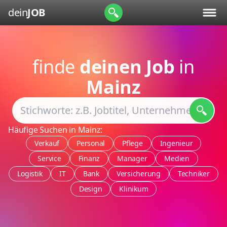
dein
JOB
finde
deinen Job
in
Mainz
Häufige Suchen in Mainz:
Verkauf
Personal
Pflege
Ingenieur
Service
Finanz
Manager
Medien
Logistik
IT
Bank
Versicherung
Techniker
Design
Klinikum