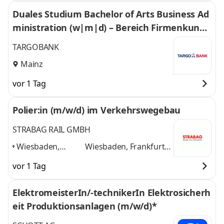
Darmstadt
,
weitere
Duales Studium Bachelor of Arts Business Ad
ministration (w|m|d) – Bereich Firmenkunde
n – Mainz (01.08.2027)
TARGOBANK
Mainz
vor 1 Tag
Polier:in (m/w/d) im Verkehrswegebau
STRABAG RAIL GMBH
Wiesbaden,
Wiesbaden, Frankfurt
Frankfurt am
am Main, Mainz,
vor 1 Tag
Main, Mainz,
Darmstadt
und 2
Darmstadt
,
weitere
ElektromeisterIn/-technikerIn Elektrosicherh
eit Produktionsanlagen (m/w/d)*