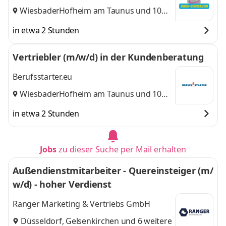
Wiesbaden
Hofheim am Taunus
,
und 10
weitere
in etwa 2 Stunden
Vertriebler (m/w/d) in der Kundenberatung
Berufsstarter.eu
Wiesbaden
Hofheim am Taunus
,
und 10
weitere
in etwa 2 Stunden
Jobs
zu dieser Suche per Mail erhalten
Außendienstmitarbeiter - Quereinsteiger (m/
w/d) - hoher Verdienst
Ranger Marketing & Vertriebs GmbH
Düsseldorf
,
Gelsenkirchen
und 6 weitere