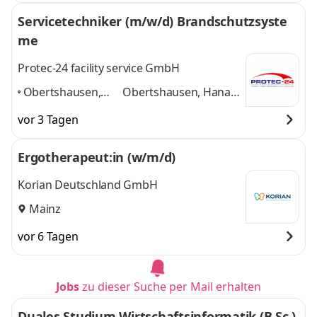
Servicetechniker (m/w/d) Brandschutzsyste
me
Protec-24 facility service GmbH
Obertshausen,
Obertshausen, Hanau,
Hanau, Offenbach,
Offenbach, Frankfurt,
vor 3 Tagen
Frankfurt,
Darmstadt, Mainz
und
Darmstadt, Mainz
,
4 weitere
Ergotherapeut:in (w/m/d)
Korian Deutschland GmbH
Mainz
vor 6 Tagen
Jobs
zu dieser Suche per Mail erhalten
Duales Studium Wirtschaftsinformatik (B.Sc.)