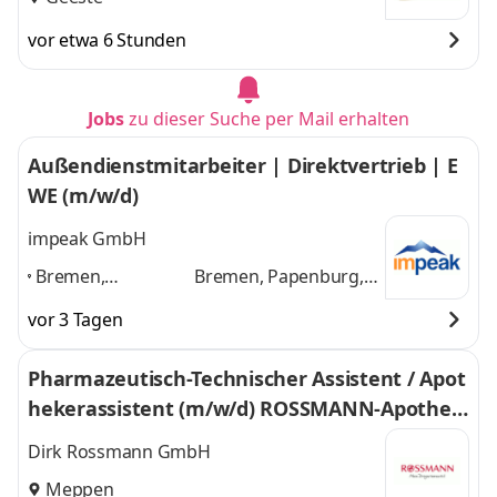
vor etwa 6 Stunden
Jobs
zu dieser Suche per Mail erhalten
Außendienstmitarbeiter | Direktvertrieb | E
WE (m/w/d)
impeak GmbH
Bremen,
Bremen, Papenburg,
Papenburg,
Meppen,
vor 3 Tagen
Meppen,
Bremerhaven,
Bremerhaven,
Minden, Westfalen,
Pharmazeutisch-Technischer Assistent / Apot
Minden, Westfalen,
Hamburg
und 4
hekerassistent (m/w/d) ROSSMANN-Apothek
Hamburg
,
weitere
e B.V.
Dirk Rossmann GmbH
Meppen