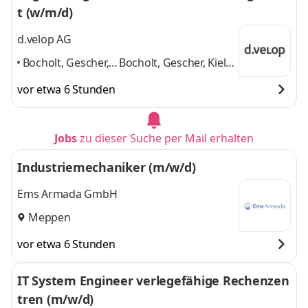
t (w/m/d)
d.velop AG
Bocholt, Gescher,
Bocholt, Gescher, Kiel,
Kiel, Meppen,
Meppen, Münster,
vor etwa 6 Stunden
Münster, Salem,
Salem, Schöppingen
Schöppingen
,
und 5 weitere
Jobs
zu dieser Suche per Mail erhalten
Industriemechaniker (m/w/d)
Ems Armada GmbH
Meppen
vor etwa 6 Stunden
IT System Engineer verlegefähige Rechenzen
tren (m/w/d)