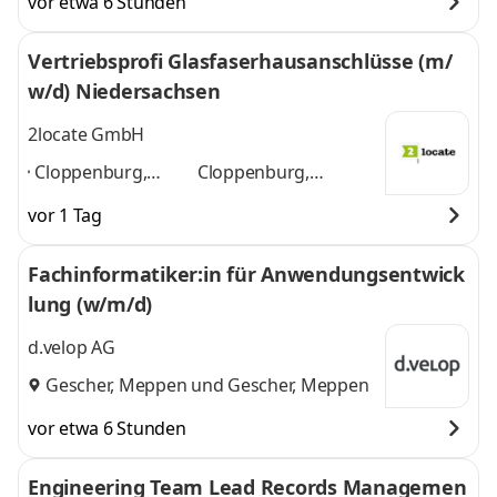
vor etwa 6 Stunden
Vertriebsprofi Glasfaserhausanschlüsse (m/
w/d) Niedersachsen
2locate GmbH
Cloppenburg,
Cloppenburg,
Osnabrück,
Osnabrück, Meppen,
vor 1 Tag
Meppen,
Oldenburg (Oldb),
Oldenburg (Oldb),
Landkreis Osnabrück,
Fachinformatiker:in für Anwendungsentwick
Landkreis
Osnabrücker Land,
lung (w/m/d)
Osnabrück,
Vechta
und 3 weitere
Osnabrücker Land,
d.velop AG
Vechta
,
Gescher, Meppen
und
Gescher, Meppen
vor etwa 6 Stunden
Engineering Team Lead Records Managemen