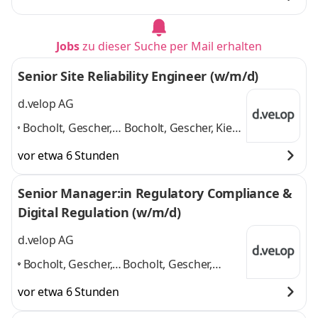
Jobs
zu dieser Suche per Mail erhalten
Senior Site Reliability Engineer (w/m/d)
d.velop AG
Bocholt, Gescher,
Bocholt, Gescher, Kiel,
Kiel, Meppen,
Meppen, Münster,
vor etwa 6 Stunden
Münster,
Osnabrück, Salem,
Osnabrück, Salem,
Schöppingen
und 6
Senior Manager:in Regulatory Compliance &
Schöppingen
,
weitere
Digital Regulation (w/m/d)
d.velop AG
Bocholt, Gescher,
Bocholt, Gescher,
Meppen, Münster,
Meppen, Münster,
vor etwa 6 Stunden
Osnabrück,
Osnabrück,
Schöppingen
,
Schöppingen
und 4