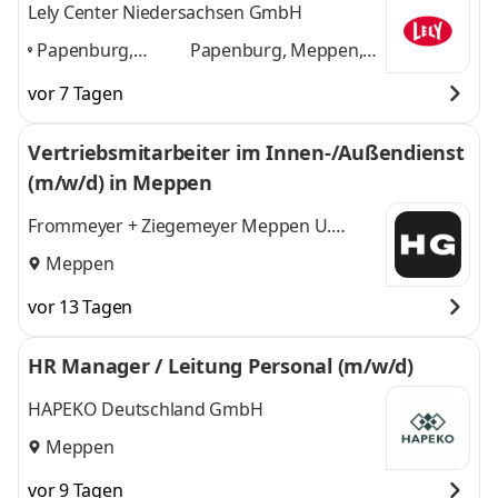
Lely Center Niedersachsen GmbH
Papenburg,
Papenburg, Meppen,
Meppen, Leer,
Leer, Friesoythe,
vor 7 Tagen
Friesoythe,
Rhauderfehn
und 2
Rhauderfehn
,
weitere
Vertriebsmitarbeiter im Innen-/Außendienst
(m/w/d) in Meppen
Frommeyer + Ziegemeyer Meppen U.
Tranel GmbH & Co. KG
Meppen
vor 13 Tagen
HR Manager / Leitung Personal (m/w/d)
HAPEKO Deutschland GmbH
Meppen
vor 9 Tagen