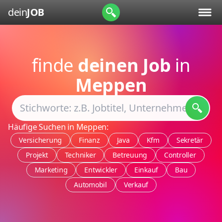
dein
JOB
finde
deinen Job
in
Meppen
Häufige Suchen in Meppen:
Versicherung
Finanz
Java
Kfm
Sekretär
Projekt
Techniker
Betreuung
Controller
Marketing
Entwickler
Einkauf
Bau
Automobil
Verkauf