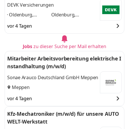
DEVK Versicherungen
Oldenburg,
Oldenburg,
Osnabrück,
Osnabrück,
vor 4 Tagen
Bramsche, Aurich,
Bramsche, Aurich,
Spelle, Leer,
Spelle, Leer, Meppen,
Meppen,
Delmenhorst, Varel,
Jobs
zu dieser Suche per Mail erhalten
Delmenhorst,
Wildeshausen
und 7
Varel,
weitere
Mitarbeiter Arbeitsvorbereitung elektrische I
Wildeshausen
,
nstandhaltung (m/w/d)
Sonae Arauco Deutschland GmbH Meppen
Meppen
vor 4 Tagen
Kfz-Mechatroniker (m/w/d) für unsere AUTO
WELT-Werkstatt