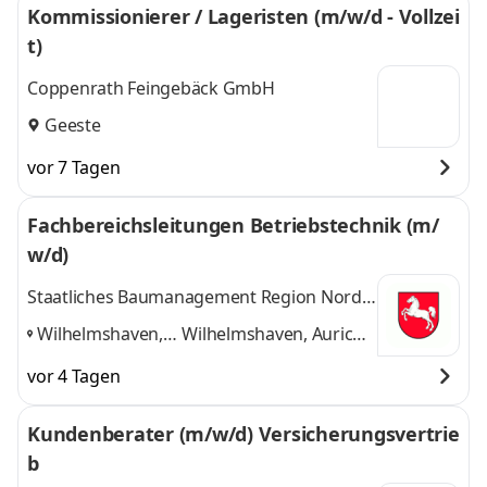
Kommissionierer / Lageristen (m/w/d - Vollzei
t)
Coppenrath Feingebäck GmbH
Geeste
vor 7 Tagen
Fachbereichsleitungen Betriebstechnik (m/
w/d)
Staatliches Baumanagement Region Nord-
West
Wilhelmshaven,
Wilhelmshaven, Aurich,
Aurich, Meppen,
Meppen, Emden
und 2
vor 4 Tagen
Emden
,
weitere
Kundenberater (m/w/d) Versicherungsvertrie
b