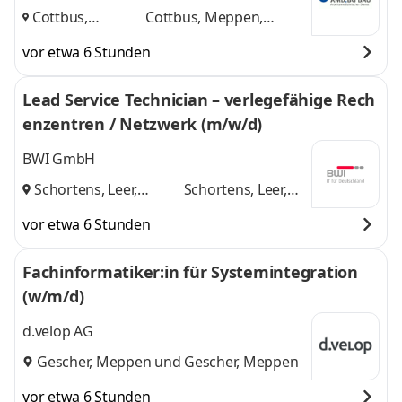
GmbH
Cottbus,
Cottbus, Meppen,
Meppen,
Osnabrück
und 1
vor etwa 6 Stunden
Osnabrück
,
weitere
Lead Service Technician – verlegefähige Rech
enzentren / Netzwerk (m/w/d)
BWI GmbH
Schortens, Leer,
Schortens, Leer,
Meppen
und
Meppen
vor etwa 6 Stunden
Fachinformatiker:in für Systemintegration
(w/m/d)
d.velop AG
Gescher, Meppen
und
Gescher, Meppen
vor etwa 6 Stunden