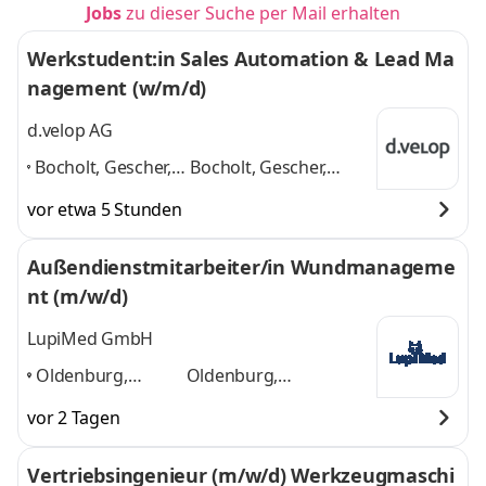
Jobs
zu dieser Suche per Mail erhalten
Werkstudent:in Sales Automation & Lead Ma
nagement (w/m/d)
d.velop AG
Bocholt, Gescher,
Bocholt, Gescher,
Meppen, Münster,
Meppen, Münster,
vor etwa 5 Stunden
Osnabrück,
Osnabrück,
Schöppingen,
Schöppingen, Mobile
Außendienstmitarbeiter/in Wundmanageme
Mobile Office
,
Office
und 4 weitere
nt (m/w/d)
LupiMed GmbH
Oldenburg,
Oldenburg,
Osnabrück,
Osnabrück,
vor 2 Tagen
Delmenhorst,
Delmenhorst, Meppen,
Meppen, Vechta
,
Vechta
und 3 weitere
Vertriebsingenieur (m/w/d) Werkzeugmaschi