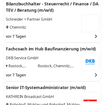
Bilanzbuchhalter - Steuerrecht / Finance / DA
TEV / Beratung (m/w/d)
Schneider + Partner GmbH
Chemnitz
vor 7 Tagen
Fachcoach im Hub Baufinanzierung (m/w/d)
DKB Service GmbH
Rostock,
Rostock, Chemnitz,
Chemnitz,
Pampow
und 1 weitere
vor 7 Tagen
Pampow
,
Senior IT-Systemadministrator (m/w/d)
KATHREIN Broadcast GmbH
Rohrdorf, Mühlau
und
Rohrdorf, Mühlau