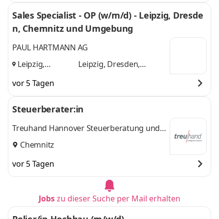
Sales Specialist - OP (w/m/d) - Leipzig, Dresde
n, Chemnitz und Umgebung
PAUL HARTMANN AG
Leipzig,
Leipzig, Dresden,
Dresden,
Chemnitz
und 1 weitere
vor 5 Tagen
Chemnitz
,
Steuerberater:in
Treuhand Hannover Steuerberatung und
Wirtschaftsberatung für Heilberufe GmbH
Chemnitz
vor 5 Tagen
Jobs
zu dieser Suche per Mail erhalten