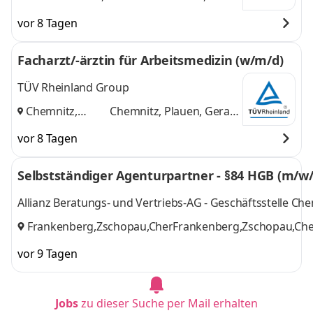
Berlin, Chemnitz,
Berlin, Chemnitz,
vor 8 Tagen
Dresden, Erfurt,
Dresden, Erfurt,
Greifswald,
Greifswald, Güstrow,
Facharzt/-ärztin für Arbeitsmedizin (w/m/d)
Güstrow, Hamburg,
Hamburg, Lübbenau,
Lübbenau,
Rostock
und 8 weitere
TÜV Rheinland Group
Rostock
,
Chemnitz,
Chemnitz, Plauen, Gera
Plauen, Gera
,
und 1 weitere
vor 8 Tagen
Selbstständiger Agenturpartner - §84 HGB (m/w/
Allianz Beratungs- und Vertriebs-AG - Geschäftsstelle Ch
Frankenberg,Zschopau,Chemnitz
Frankenberg,Zschopau,Ch
,
1 weitere
vor 9 Tagen
Jobs
zu dieser Suche per Mail erhalten