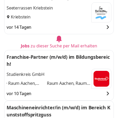
Seeterrassen Kriebstein
Kriebstein
vor 14 Tagen
Jobs
zu dieser Suche per Mail erhalten
Franchise-Partner (m/w/d) im Bildungsbereic
h!
Studienkreis GmbH
Raum Aachen,
Raum Aachen, Raum
Raum Warendorf,
Warendorf, Döbeln,
vor 10 Tagen
Döbeln, Mittweida,
Mittweida, Starnberg,
Starnberg,
Ortenau, Raum
Maschineneinrichter/in (m/w/d) im Bereich K
Ortenau, Raum
Minden, Raum
unststoffspritzguss
Minden, Raum
Saarbrücken
und 5