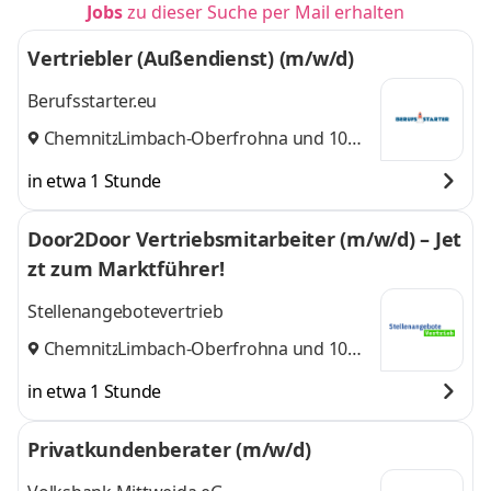
Jobs
zu dieser Suche per Mail erhalten
Vertriebler (Außendienst) (m/w/d)
Berufsstarter.eu
Chemnitz
Limbach-Oberfrohna
,
und 10
weitere
in etwa 1 Stunde
Door2Door Vertriebsmitarbeiter (m/w/d) – Jet
zt zum Marktführer!
Stellenangebotevertrieb
Chemnitz
Limbach-Oberfrohna
,
und 10
weitere
in etwa 1 Stunde
Privatkundenberater (m/w/d)