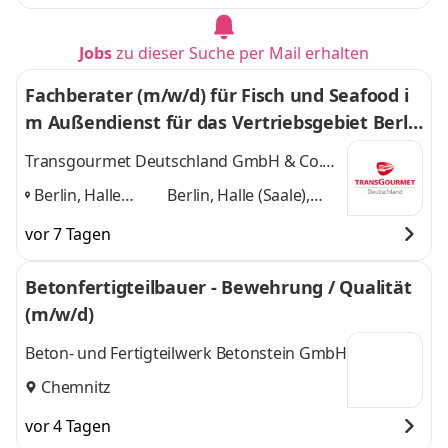
Jobs
zu dieser Suche per Mail erhalten
Fachberater (m/w/d) für Fisch und Seafood i
m Außendienst für das Vertriebsgebiet Berli
n, Halle, Striegistal und Bayreuth
Transgourmet Deutschland GmbH & Co.
OHG
Berlin, Halle
Berlin, Halle (Saale),
(Saale), Striegistal,
Striegistal, Bayreuth
vor 7 Tagen
Bayreuth
,
und 2 weitere
Betonfertigteilbauer - Bewehrung / Qualität
(m/w/d)
Beton- und Fertigteilwerk Betonstein GmbH
Chemnitz
vor 4 Tagen