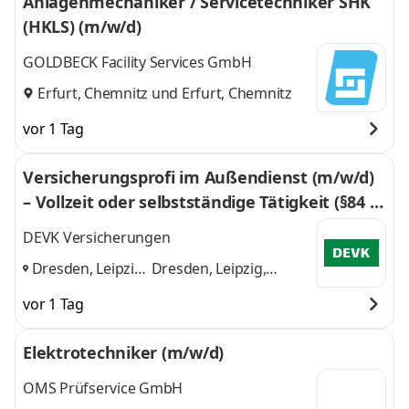
Anlagenmechaniker / Servicetechniker SHK
(HKLS) (m/w/d)
GOLDBECK Facility Services GmbH
Erfurt, Chemnitz
und
Erfurt, Chemnitz
vor 1 Tag
Versicherungsprofi im Außendienst (m/w/d)
– Vollzeit oder selbstständige Tätigkeit (§84 H
GB)
DEVK Versicherungen
Dresden, Leipzig,
Dresden, Leipzig,
Zwickau,
Zwickau, Chemnitz
und
vor 1 Tag
Chemnitz
,
2 weitere
Elektrotechniker (m/w/d)
OMS Prüfservice GmbH