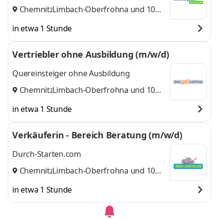
Chemnitz
Limbach-Oberfrohna
,
und 10
weitere
in etwa 1 Stunde
Vertriebler ohne Ausbildung (m/w/d)
Quereinsteiger ohne Ausbildung
Chemnitz
Limbach-Oberfrohna
,
und 10
weitere
in etwa 1 Stunde
Verkäuferin - Bereich Beratung (m/w/d)
Durch-Starten.com
Chemnitz
Limbach-Oberfrohna
,
und 10
weitere
in etwa 1 Stunde