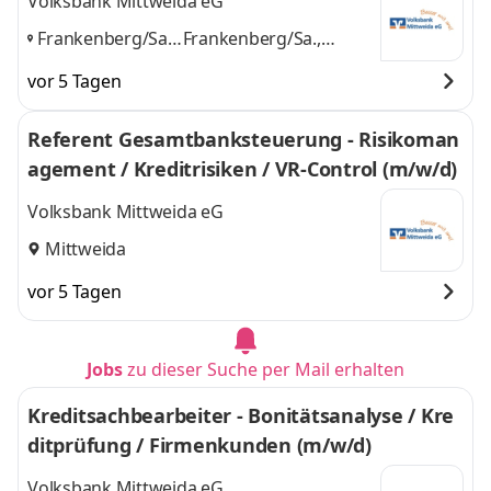
Volksbank Mittweida eG
Frankenberg/Sa.,
Frankenberg/Sa.,
Mittweida,
Mittweida, Striegistal
vor 5 Tagen
Striegistal
,
und 1 weitere
Referent Gesamtbanksteuerung - Risikoman
agement / Kreditrisiken / VR-Control (m/w/d)
Volksbank Mittweida eG
Mittweida
vor 5 Tagen
Jobs
zu dieser Suche per Mail erhalten
Kreditsachbearbeiter - Bonitätsanalyse / Kre
ditprüfung / Firmenkunden (m/w/d)
Volksbank Mittweida eG