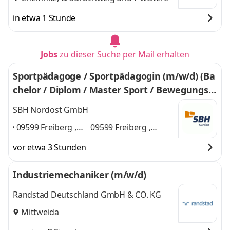
in etwa 1 Stunde
Jobs
zu dieser Suche per Mail erhalten
Sportpädagoge / Sportpädagogin (m/w/d) (Ba
chelor / Diplom / Master Sport / Bewegungsp
ädagogik) // alternativ Sozialpädagoge (m/w/
SBH Nordost GmbH
d) mit Übungsleiterlizenz und sportlicher Affi
09599 Freiberg ,
09599 Freiberg ,
nität
Chemnitz , Flöha ,
Chemnitz , Flöha ,
vor etwa 3 Stunden
Mittweida ,
Mittweida , Wilsdruff ,
Wilsdruff ,
Großschirma ,
Industriemechaniker (m/w/d)
Großschirma ,
Mittelsachsen
und 4
Mittelsachsen
,
weitere
Randstad Deutschland GmbH & CO. KG
Mittweida