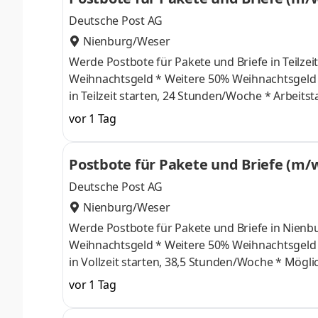
Deutsche Post AG
Nienburg/Weser
Werde Postbote für Pakete und Briefe in Teilzeit in Nienburg Was wir bieten * 17,92 € Ta
Weihnachtsgeld * Weitere 50% Weihnachtsgeld im November * Bis zu 332 € Urlaubsgeld * Du kannst sofort befristet
in Teilzeit starten, 24 Stunden/Woche * Arbeitstage Donnerstag bis Samstag * Möglichkeit der Auszahlung von
Überstunden und zusätzlichen Vergütung durch bspw. freiwillige Ruf
vor 1 Tag
garantierte Gehaltssteigerung gemäß Tarifvert
Postbote für Pakete und Briefe (m/
Deutsche Post AG
Nienburg/Weser
Werde Postbote für Pakete und Briefe in Nienburg Was wir bieten * 17,92 € Tarif-Stundenlohn in
Weihnachtsgeld * Weitere 50% Weihnachtsgeld im November * Bis zu 332 € Urlaubsgeld * Du kannst sofort befristet
in Vollzeit starten, 38,5 Stunden/Woche * Möglichkeit der Auszahlung von Überstunden und zusätzlichen Vergütung
durch bspw. freiwillige Rufbereitschaft * Ein krisensicherer Arbeitsplatz, garantierte Gehaltssteigerung gemäß
vor 1 Tag
Tarifvertrag und pünktliche Gehaltszahlungen