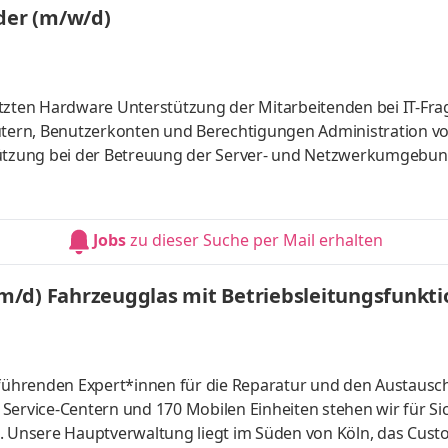
nder (m/w/d)
rbeitenden bei IT-Fragen und
entation
Jobs
zu dieser Suche per Mail erhalten
/d) Fahrzeugglas mit Betriebsleitungsfunkti
e führenden Expert*innen für die Reparatur und den Austausc
Service-Centern und 170 Mobilen Einheiten stehen wir für Sic
e. Unsere Hauptverwaltung liegt im Süden von Köln, das Cus