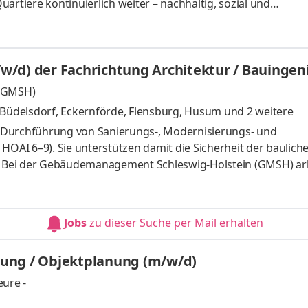
artiere kontinuierlich weiter – nachhaltig, sozial und
rt auf ein kollegiales Miteinander, flache Hierarchien und vie
 Teil unseres Teams und bringen Sie Ihre Stärken bei der 
rt unbefristet einen Techniker Hochbau – Schwerpunkt Nachh
w/d) der Fachrichtung Architektur / Bauinge
(GMSH)
Büdelsdorf, Eckernförde, Flensburg, Husum
und 2 weitere
ie Durchführung von Sanierungs-, Modernisierungs- und
AI 6–9). Sie unterstützen damit die Sicherheit der baulich
in. Bei der Gebäudemanagement Schleswig-Holstein (GMSH) ar
-Holstein voranzubringen – durch nachhaltiges Bauen, intell
n öffentlicher Gebäude. Unser Anspruch: Prozesse und Lösu
, lösungsorientiert und mit Offenheit für neue Wege. Bereit, 
Jobs
zu dieser Suche per Mail erhalten
 Aufg
ung / Objektplanung (m/w/d)
ure -