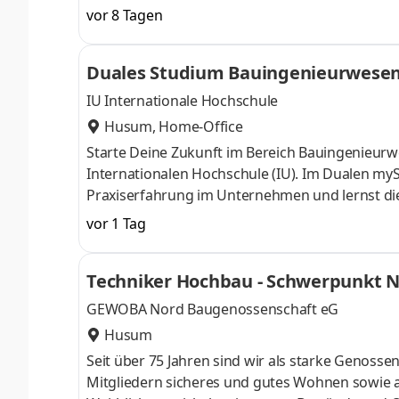
Contact Center nicht weit entfernt davon in B
vor 8 Tagen
Aufgaben Als Kfz-Mechatroniker/Kfz-Monteur (w
Kalibrierung der Fahrassistenzsysteme in dei
Duales Studium Bauingenieurwesen 
„Betriebsleiter (HWK) (w/m/d)“ und bist
IU Internationale Hochschule
Husum, Home-Office
Starte Deine Zukunft im Bereich Bauingenieur
Internationalen Hochschule (IU). Im Dualen myS
Praxiserfahrung im Unternehmen und lernst die T
Begleitveranstaltungen. Das Ingenieurbüro Ive
vor 1 Tag
in Husum, Schleswig-Holstein, das seit 1997 im 
umfassende Beratung, Planung und Bauleitung 
Techniker Hochbau - Schwerpunkt N
auch Du Teil unseres Teams und starte bei uns 
GEWOBA Nord Baugenossenschaft eG
Husum
Seit über 75 Jahren sind wir als starke Genoss
Mitgliedern sicheres und gutes Wohnen sowie a