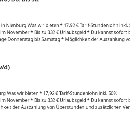
rif-Stundenlohn inkl. 50%
bereitschaft * Ein krisensicherer Arbeitsplatz,
rag und pünktliche Gehaltszahlungen
w/d)
kl. 50%