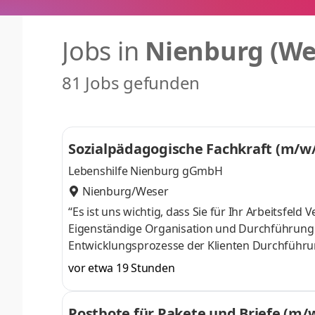
Jobs in
Nienburg (We
81 Jobs gefunden
Sozialpädagogische Fachkraft (m/w
Lebenshilfe Nienburg gGmbH
Nienburg/Weser
“Es ist uns wichtig, dass Sie für Ihr Arbeitsfe
Eigenständige Organisation und Durchführung
Entwicklungsprozesse der Klienten Durchführung der dazugehörigen Dokumentation mit dem entsprechenden
Berichtswesen Zusammenarbeit im Team, kollegiale Beratung von Teammitgliedern Teilnahme und Mitgestaltung
vor etwa 19 Stunden
von Dienstbesprechungen
Postbote für Pakete und Briefe (m/w/