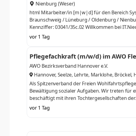
Nienburg (Weser)
html Mitarbeiter/in [m|w|d] für den Bereich Systemadministration File-/Printservice und DHCPStandort: Hannover /
Braunschweig / Lüneburg / Oldenburg / Nienburg
Kennziffer: 03041/35c.02 Willkommen bei IT.Niedersachsen – gemeinsam gestalten wir die digitale Zukunft! Über uns
– Lernen Sie uns kennen Wir von IT.Niedersachsen verbinden das Land und seine Leute. Wir sorgen dafür, dass die
vor 1 Tag
Beschäftigten in der öffentlichen Verwaltung dig
dass Bürgerinnen und Bürger alle Ämter, Behör
Pflegefachkraft (m/w/d) im AWO Fl
wir Sie: M
AWO Bezirksverband Hannover e.V.
Hannover, Seelze, Lehrte, Marklohe, Bröckel,
vörde, Hann. Münden, Achim
,
Als Spitzenverband der Freien Wohlfahrtspflege 
Bewältigung sozialer Aufgaben. Wir treten für 
beschäftigt mit ihren Tochtergesellschaften der
der Kinder- und Jugendhilfe, der Seniorenarbeit
vor 1 Tag
Bereichen tätig sind. Du liebst deinen Beruf al
Alltag? Du möchtest Beruf und Privatleben bess
verlässlich plane