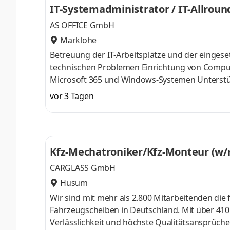
IT-Systemadministrator / IT-Allrou
AS OFFICE GmbH
Marklohe
Betreuung der IT-Arbeitsplätze und der eingesetzten Hardware Unterstützung der Mita
technischen Problemen Einrichtung von Computern, Benutzerkonten und Berechtigungen Administration von
Microsoft 365 und Windows-Systemen Unterstützung bei der Betreuung der Server- und Netzwerkumgebung
Zusammenarbeit mit dem externen IT-Systemhaus Mitwirkung bei IT- und Digitalisierungsprojekten Dokum
vor 3 Tagen
und Pflege der vorhandenen IT-Systeme
Kfz-Mechatroniker/Kfz-Monteur (w/m
CARGLASS GmbH
Husum
Wir sind mit mehr als 2.800 Mitarbeitenden di
Fahrzeugscheiben in Deutschland. Mit über 410 
Verlässlichkeit und höchste Qualitätsansprüch