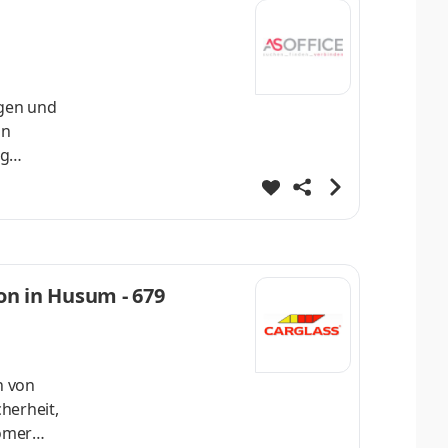
on in Husum - 679
h von
herheit,
tomer