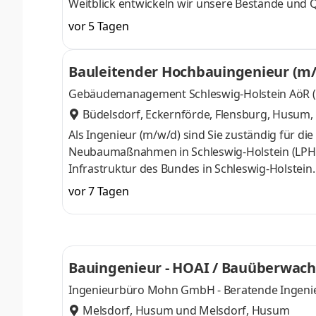
Weitblick entwickeln wir unsere Bestände und Qu
verantwortungsvoll. Als Arbeitgeber legen wir We
vor 5 Tagen
Aufgaben mit Gestaltungsspielraum. Werden Sie
Nord ein! Unser erfahrenes Team sucht ab sofo
Bauleitender Hochbauingenieur (m/
(m/w/d) am Standort Husum, der mit uns
Gebäudemanagement Schleswig-Holstein AöR 
Büdelsdorf, Eckernförde, Flensburg, Husum
,
Als Ingenieur (m/w/d) sind Sie zuständig für d
Neubaumaßnahmen in Schleswig-Holstein (LPH HO
Infrastruktur des Bundes in Schleswig-Holste
rund 1.800 Menschen daran, das Land Schleswig
vor 7 Tagen
Beschaffen und zukunftsfähiges Bewirtschafte
kontinuierlich zu verbessern – fachlich fundiert
bewegen? Dann werden Sie Teil unseres Teams.
Bauingenieur - HOAI / Bauüberwach
Ingenieurbüro Mohn GmbH - Beratende Ingenie
Melsdorf, Husum
und
Melsdorf, Husum