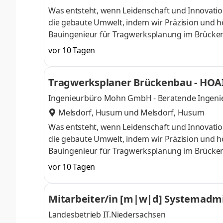
Was entsteht, wenn Leidenschaft und Innovati
die gebaute Umwelt, indem wir Präzision und hö
Bauingenieur für Tragwerksplanung im Brückenba
unsere Umgebung nachhaltig zu prägen. Finde b
vor 10 Tagen
spürbaren Unterschied zu machen, während du 
Objektplanung für anspruchsvolle Bauwerke im
Tragwerksplaner Brückenbau - HOAI 
Entwürfen bis zur Detailplanung.Sie erstellen pr
Ingenieurbüro Mohn GmbH - Beratende Ingenie
Melsdorf, Husum
und
Melsdorf, Husum
Was entsteht, wenn Leidenschaft und Innovati
die gebaute Umwelt, indem wir Präzision und hö
Bauingenieur für Tragwerksplanung im Brückenba
unsere Umgebung nachhaltig zu prägen. Finde b
vor 10 Tagen
spürbaren Unterschied zu machen, während du 
verantworten die Tragwerksplanung für anspr
Mitarbeiter/in [m|w|d] Systemadmin
Leistungsphasen 1-6 der HOAI.Sie erstellen und
Landesbetrieb IT.Niedersachsen