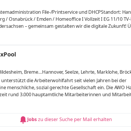
 / Osnabrück / Emden / Homeoffice I Vollzeit I EG 11/10 TV-L
ital arbeiten können. Gleichzeitig schaffen wir die Grundlage
den und Ministerien künftig online erreichen können. Dafür 
exPool
 Hildesheim, Bremer
Hannover, Seelze, Lehrte, Marklohe, Bröc
nn. Münden, Achim
und 7 weitere
unterstützt die Arbeiterwohlfahrt seit vielen Jahren bei der
eine menschliche, sozial gerechte Gesellschaft ein. Die AWO 
zeit rund 3.000 hauptamtliche Mitarbeiterinnen und Mitarbeite
, der Behindertenhilfe, der Sozialpsychiatrie und vielen ander
s Pflegefachkraft, aber starre Dienstpläne passen nicht mehr 
er vereinbaren, mehr Zeit für Familie, Hobbys oder einfach w
Jobs
zu dieser Suche per Mail erhalten