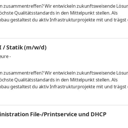
on zusammentreffen? Wir entwickeln zukunftsweisende Lösu
chste Qualitätsstandards in den Mittelpunkt stellen. Als
u gestaltest du aktiv Infrastrukturprojekte mit und trägst 
ei uns die Möglichkeit, deine Expertise einzubringen und ei
an bedeutsamen Projekten arbeitest. Aufgaben Sie bearbeit
 Wasserbau über alle Leistungsphasen der HOAI, von den er
/ Statik (m/w/d)
üff
ure -
on zusammentreffen? Wir entwickeln zukunftsweisende Lösu
chste Qualitätsstandards in den Mittelpunkt stellen. Als
u gestaltest du aktiv Infrastrukturprojekte mit und trägst 
ei uns die Möglichkeit, deine Expertise einzubringen und ei
an bedeutsamen Projekten arbeitest. Aufgaben Sie entwick
uchsvolle Brückenbauprojekte und Ingenieurbauwerke in den
istration File-/Printservice und DHCP
 prüfen pr