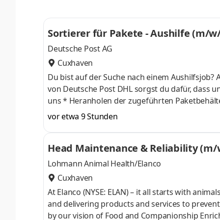
Sortierer für Pakete - Aushilfe (m/w
Deutsche Post AG
Cuxhaven
Du bist auf der Suche nach einem Aushilfsjob?
von Deutsche Post DHL sorgst du dafür, dass unsere Pakete pünkt
uns * Heranholen der zugeführten Paketbehälter * Sortieren der Paketsendungen auf verschiedene Bezirke Was wir
bieten * 16,42 € Stundenlohn deutlich über Mindestlohn! * Bezahlte Einarbeitung durch erfahrene Kollegen * Teilzeit
vor etwa 9 Stunden
mit 12,5 Stunden die Woche - sozialversicherung
Head Maintenance & Reliability (m
Lohmann Animal Health/Elanco
Cuxhaven
At Elanco (NYSE: ELAN) – it all starts with anima
and delivering products and services to prevent
by our vision of Food and Companionship Enrich