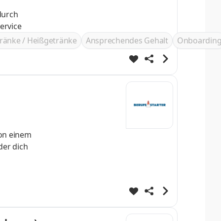
enservice
ränke / Heißgetränke
Ansprechendes Gehalt
Onboardin