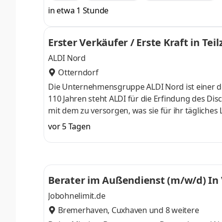
in etwa 1 Stunde
Erster Verkäufer / Erste Kraft in Tei
ALDI Nord
Otterndorf
Die Unternehmensgruppe ALDI Nord ist einer de
110 Jahren steht ALDI für die Erfindung des Dis
mit dem zu versorgen, was sie für ihr tägliches
und schnell. Dazu gehört auch, das Einkaufen 
vor 5 Tagen
Dafür geben wir jeden Tag unser Bestes und er
ist die Power, mit der wir Erfolgsgeschichte sch
90.000 Mitarbei
Berater im Außendienst (m/w/d) In V
Jobohnelimit.de
Bremerhaven
,
Cuxhaven
und 8 weitere