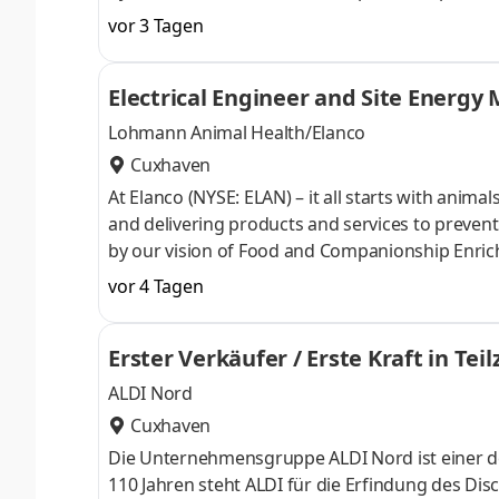
Society and Our People. At Elanco, we pride our
vor 3 Tagen
believe that diversity is the driving force behind
part of a company that values and champions n
Electrical Engineer and Site Energ
sk
Lohmann Animal Health/Elanco
Cuxhaven
At Elanco (NYSE: ELAN) – it all starts with anima
and delivering products and services to prevent
by our vision of Food and Companionship Enrich
Society and Our People. At Elanco, we pride our
vor 4 Tagen
believe that diversity is the driving force behind
part of a company that values and champions n
Erster Verkäufer / Erste Kraft in Tei
sk
ALDI Nord
Cuxhaven
Die Unternehmensgruppe ALDI Nord ist einer de
110 Jahren steht ALDI für die Erfindung des Dis