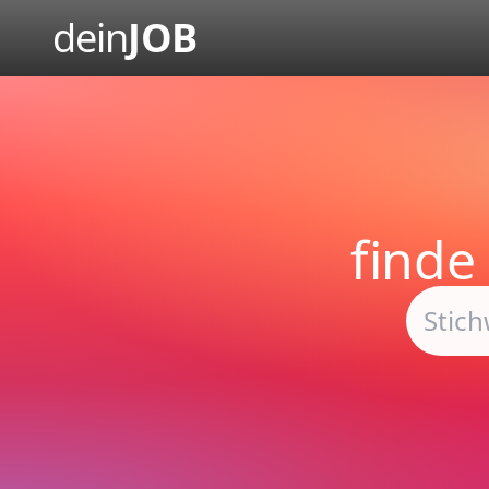
dein
JOB
finde