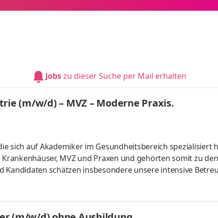
Jobs
zu dieser Suche per Mail erhalten
trie (m/w/d) – MVZ – Moderne Praxis.
die sich auf Akademiker im Gesundheitsbereich spezialisiert ha
he Krankenhäuser, MVZ und Praxen und gehörten somit zu de
nd Kandidaten schätzen insbesondere unsere intensive Betre
ngs-Projekten. Stellenbeschreibung: Position: Facharzt für K
der- und Jugendpsychiatrie Einrichtungstyp: MVZ Arbeitszeit:
rt: Nördliches Niedersachsen Stellendetails: In dieser
er (m/w/d) ohne Ausbildung