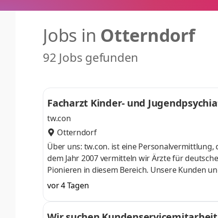
Jobs in
Otterndorf
92 Jobs gefunden
Facharzt Kinder- und Jugendpsychia
tw.con
Otterndorf
Über uns: tw.con. ist eine Personalvermittlung, 
dem Jahr 2007 vermitteln wir Ärzte für deutsc
Pionieren in diesem Bereich. Unsere Kunden u
sowie die kompetente Beratung in den Vermittlu
vor 4 Tagen
und Jugendpsychiatrie (m/w/d) Fachrichtung: Kin
Beginn: Zum nächstmöglichen Zeitpunkt Arbeitso
Wir suchen Kundenservicemitarbeit
außergewöhnlich gestalteten Erlebnisprax