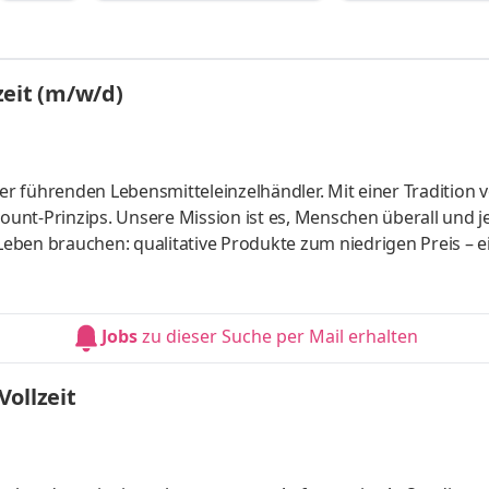
lzeit (m/w/d)
r führenden Lebensmitteleinzelhändler. Mit einer Tradition 
count-Prinzips. Unsere Mission ist es, Menschen überall und j
 Leben brauchen: qualitative Produkte zum niedrigen Preis – e
für unsere Kundinnen und Kunden so einfach wie möglich zu
finden uns immer wieder neu. Vereintes Talent und Engagem
reiben. Europaweit in 8 Ländern mit rund 5.500 Filialen und m
Jobs
zu dieser Suche per Mail erhalten
ollzeit