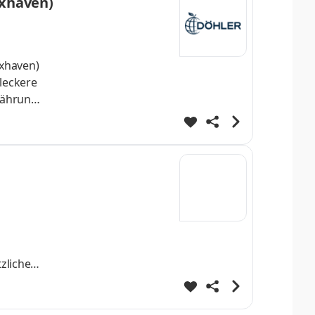
uxhaven)
rnährung
che
e