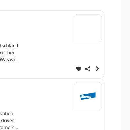
utschland
ovation
 driven
stomers,