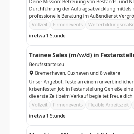
Deine Mission: Betreuung von Bestands- und 
Durchführung der Auftragsabwicklung mittels modernster Tablet-
professio
Vollzeit
Firmenevents
Weiterbildungsma
in etwa 1 Stunde
Trainee Sales (m/w/d) in Festanstel
Berufsstarter.eu
Bremerhaven
,
Cuxhaven
und 8 weitere
Unser Angebot: Teste an einem unverbindlichen Probetag, ob du dich im Vertrieb zuhause fühlst Profitiere von einem
krisenfesten Job in Festanstellung Genieße eine passgenaue Einarbeitung, durch einen persönlichen Trainer, der dich
die erste Zeit b
Vollzeit
Firmenevents
Flexible Arbeitszeit
in etwa 1 Stunde