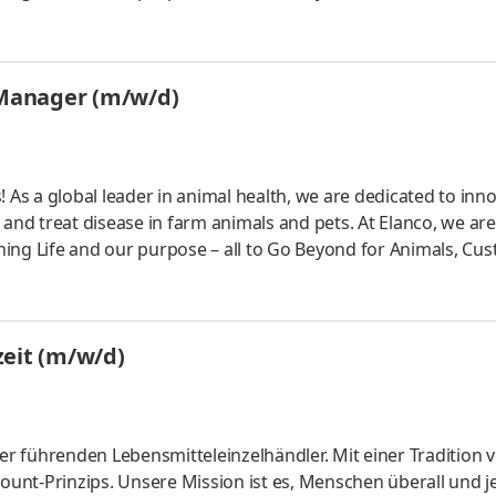
selves on fostering a diverse and inclusive work environment
 innovation, creativity, and overall business success. Here, you'
ew ways of thinking, work with dynamic individuals, and acq
y Manager (m/w/d)
ls! As a global leader in animal health, we are dedicated to inn
 and treat disease in farm animals and pets. At Elanco, we are
ing Life and our purpose – all to Go Beyond for Animals, Cu
selves on fostering a diverse and inclusive work environment
 innovation, creativity, and overall business success. Here, you'
ew ways of thinking, work with dynamic individuals, and acq
lzeit (m/w/d)
r führenden Lebensmitteleinzelhändler. Mit einer Tradition 
count-Prinzips. Unsere Mission ist es, Menschen überall und j