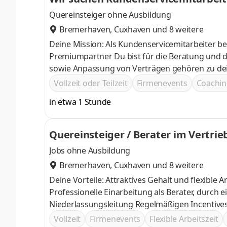
Quereinsteiger ohne Ausbildung
Bremerhaven
,
Cuxhaven
und 8 weitere
Deine Mission: Als Kundenservicemitarbeiter b
Premiumpartner Du bist für die Beratung und die Betreuung von Neu- und Bestandskunden zuständig Die Erstellung
sowie Anpassung von Verträgen gehören zu dei
Vollzeit oder Teilzeit
Firmenevents
Coachin
in etwa 1 Stunde
Quereinsteiger / Berater im Vertrie
Jobs ohne Ausbildung
Bremerhaven
,
Cuxhaven
und 8 weitere
Deine Vorteile: Attraktives Gehalt und flexible Arbeitszeiten Lockere Arbeitsatmosphäre und
Professionelle Einarbeitung als Berater, durch einen persönlichen Trainer
Niederlassungsleitung Regelmäßigen
Vollzeit
Firmenevents
Flexible Arbeitszeit