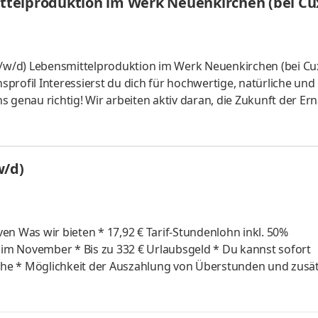
ttelproduktion im Werk Neuenkirchen (bei C
s genau richtig! Wir arbeiten aktiv daran, die Zukunft der E
ngsindustrie. Mit innovativer Technologie stellen wir pflanzli
 Cerealien, Molkereiprodukte und Süßwaren für viele bekannt
w/d)
kl. 50%
zlichen
gerung
lungen