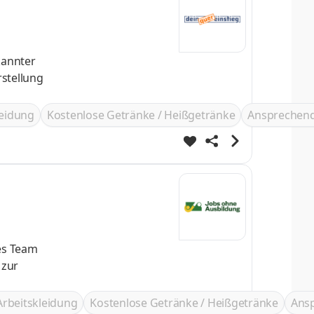
kannter
leidung
Kostenlose Getränke / Heißgetränke
Ansprechend
Arbeitskleidung
Kostenlose Getränke / Heißgetränke
Ans