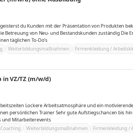
egeisterst du Kunden mit der Präsentation von Produkten be
nen täglichen To-Do’s
g
Weiterbildungsmaßnahmen
Firmenkleidung / Arbeitsk
b in VZ/TZ (m/w/d)
 ein motivierendes Team
 Sehr gute Aufstiegschancen bis hin zur
 Incentives und Mitarbeiterevents
Coaching
Weiterbildungsmaßnahmen
Firmenkleidung / 