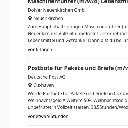
Maschinenführer (m/w/d) Lebensmi
Döhler Neuenkirchen GmbH
Neuenkirchen
Zum Hauptinhalt springen Maschinenführer (m/w/d) Lebensmittelproduktion im Werk Neuenkirchen (bei Cuxhaven)
Neuenkirchen Vollzeit unbefristet Unternehmensprofil Interessierst du dich für hochwertige, natürliche und leckere
Lebensmittel und Getränke? Dann bist du bei un
zu gestalten. Döhler ist ein globaler Hersteller von natürlichen Ingredients und umfassenden Lösungen für die
vor 6 Tagen
Lebensmittel-, Getränke-, Lifestyle- und Ernähru
Rohstoffe für Produkte wie Lifestyle-Getränke,
Postbote für Pakete und Briefe (m/
Marken h
Deutsche Post AG
Cuxhaven
Werde Postbote für Pakete und Briefe in Cuxhaven Was wir bieten * 17,92 € Tarif-Stundenlohn in
Weihnachtsgeld * Weitere 50% Weihnachtsgeld im November * Bis zu 332 € Urlaubsgeld * Du kannst sofort
unbefristet in Vollzeit starten, 38,5Stunden/Woche * Möglichkeit der Auszahlung von Überstunden und zusät
Vergütung durch bspw. freiwillige Rufbereitschaft * Ein krisensicherer Arbeitsplatz, garantierte Gehaltsstei
vor etwa 9 Stunden
gemäß Tarifvertrag und pünktliche Gehaltszah