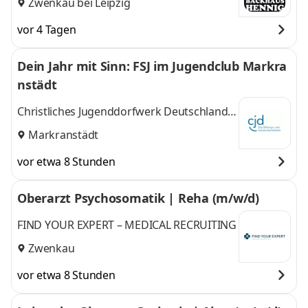
Zwenkau bei Leipzig
vor 4 Tagen
Dein Jahr mit Sinn: FSJ im Jugendclub Markra
nstädt
Christliches Jugenddorfwerk Deutschlands
gemeinnütziger e.V. (CJD)
Markranstädt
vor etwa 8 Stunden
Oberarzt Psychosomatik | Reha (m/w/d)
FIND YOUR EXPERT – MEDICAL RECRUITING
Zwenkau
vor etwa 8 Stunden