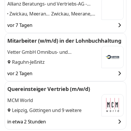
Allianz Beratungs- und Vertriebs-AG -
Geschäftsstelle Zwickau
Zwickau, Meerane,
Zwickau, Meerane,
Treuen, Altenburg,
Treuen, Altenburg,
vor 7 Tagen
Plauen,
Plauen, Falkenstein,
Falkenstein,
Markkleeberg
und 5
Mitarbeiter (w/m/d) in der Lohnbuchhaltung
Markkleeberg
,
weitere
Vetter GmbH Omnibus- und
Mietwagenbetrieb
Raguhn-Jeßnitz
vor 2 Tagen
Quereinsteiger Vertrieb (m/w/d)
MCM World
Leipzig
,
Göttingen
und 9 weitere
in etwa 2 Stunden