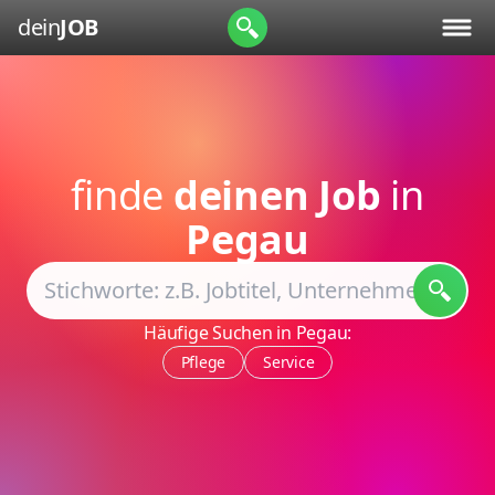
dein
JOB
finde
deinen Job
in
Pegau
Häufige Suchen in Pegau:
Pflege
Service