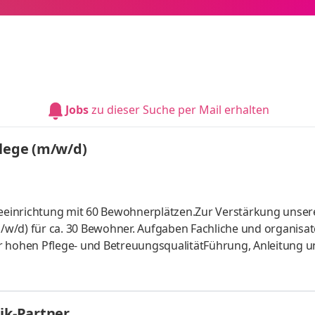
Jobs
zu dieser Suche per Mail erhalten
flege (m/w/d)
egeeinrichtung mit 60 Bewohnerplätzen.Zur Verstärkung unser
w/d) für ca. 30 Bewohner. Aufgaben Fachliche und organisat
r hohen Pflege- und BetreuungsqualitätFührung, Anleitung 
ubsplanungOrganisation und Optimierung von
mentation und -planungAnsprechpartner für Bewohner, Ange
n QualitätsstandardsMitwirkung bei Prüfungen Zusammenar
ik-Partner
il Sie bringen bitte folgende