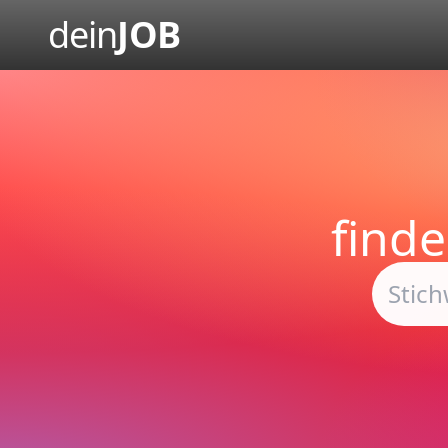
dein
JOB
find