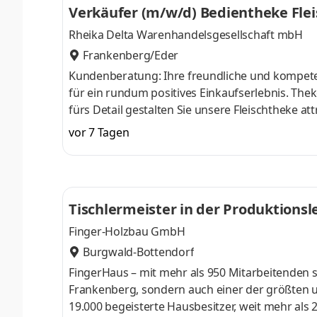
Verkäufer (m/w/d) Bedientheke Fle
Rheika Delta Warenhandelsgesellschaft mbH
Frankenberg/Eder
Kundenberatung: Ihre freundliche und kompet
für ein rundum positives Einkaufserlebnis. Thekenbestückung und -gestaltung: Durch Kreativität und einem Blick
fürs Detail gestalten Sie unsere Fleischtheke a
Produkte. Sauberkeit und Ordnung: Sie bereiten die Fleischtheke für den Verkauf vor und sorgen jederzeit für einen
vor 7 Tagen
sauberen, gepflegten und einladenden Arbeitsb
Tischlermeister in der Produktions
Finger-Holzbau GmbH
Burgwald-Bottendorf
FingerHaus – mit mehr als 950 Mitarbeitenden s
Frankenberg, sondern auch einer der größten und
19.000 begeisterte Haus­besitzer, weit mehr als 2