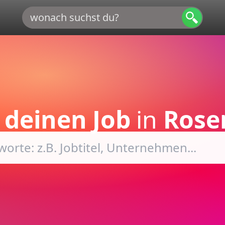
e
deinen Job
in
Rose