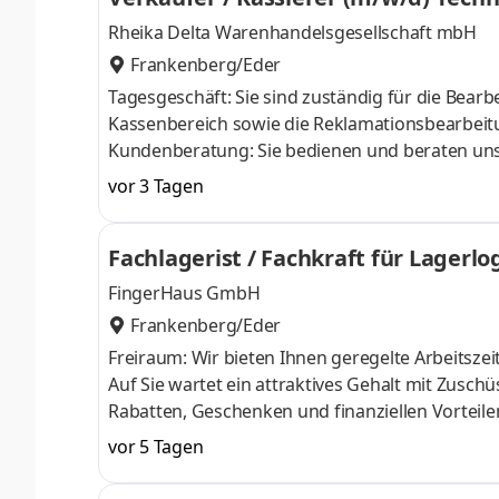
Rheika Delta Warenhandelsgesellschaft mbH
Frankenberg/Eder
Tagesgeschäft: Sie sind zuständig für die Bea
Kassenbereich sowie die Reklamationsbearbeit
Kundenberatung: Sie bedienen und beraten uns
Kasseneinsatz: Sie führen zuverlässig Kassier
vor 3 Tagen
korrekte Kassenabrechnung sicher.
Fachlagerist / Fachkraft für Lagerl
FingerHaus GmbH
Frankenberg/Eder
Freiraum: Wir bieten Ihnen geregelte Arbeitszeiten 
Auf Sie wartet ein attraktives Gehalt mit Zusch
Rabatten, Geschenken und finanziellen Vorteilen
Weihnachtsgeld etc. Unterstützung: Wir unterstützen Sie nicht nur als Ansprechpartner für persönliche Belange oder
vor 5 Tagen
mit unserem Schulungsangebot. Sie erhalten zud
B. in der Arbeitsvorbereitung, auf der Baustelle