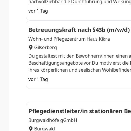
nachvollziehbar die Durchführung und Wirkung
arbeitest bei den kontinuierlichen Verbesseru
vor 1 Tag
Kunden/innen und Angehörige
Betreuungskraft nach §43b (m/w/d)
Wohn- und Pflegezentrum Haus Kikra
Gilserberg
Du gestaltest mit den Bewohnern/innen einen ak
Beschäftigungsangebote vor Du motivierst die 
ihres körperlichen und seelischen Wohlbefin
Verhalten der Bewohner/innen und dokumentiers
vor 1 Tag
jederzeit ein offenes Ohr für Alltägliches und 
Pflegedienstleiter/in stationären B
Burgwaldhöfe gGmbH
Burgwald