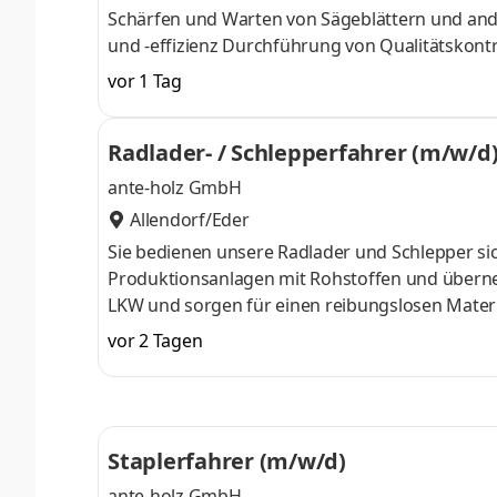
Schärfen und Warten von Sägeblättern und and
und -effizienz Durchführung von Qualitätskon
vor 1 Tag
Radlader- / Schlepperfahrer (m/w/d
ante-holz GmbH
Allendorf/Eder
Sie bedienen unsere Radlader und Schlepper si
Produktionsanlagen mit Rohstoffen und überneh
LKW und sorgen für einen reibungslosen Materia
eingesetzten Fahrzeugen durch. Sie unterstützen
vor 2 Tagen
Produktionsablauf. Sie verfügen idealerweise 
vergleichbaren Maschinen. Sie bringen technisc
verantwortungsbewusste Arbeitsweise mit. Zuve
Staplerfahrer (m/w/d)
ante-holz GmbH