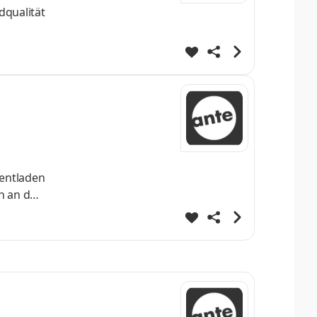
dqualität
 entladen
n an den