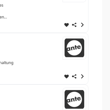
es
ten
t