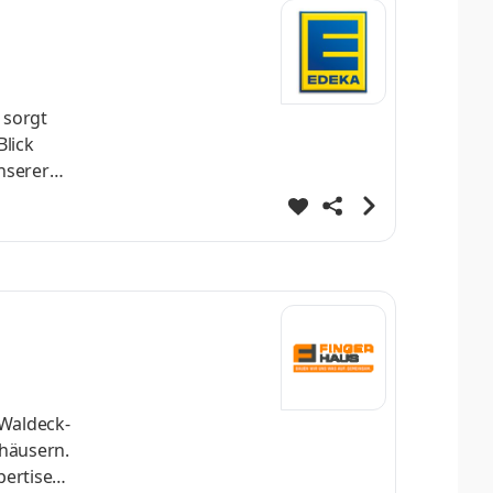
 sorgt
unserer
 Waldeck-
­häusern.
pertise