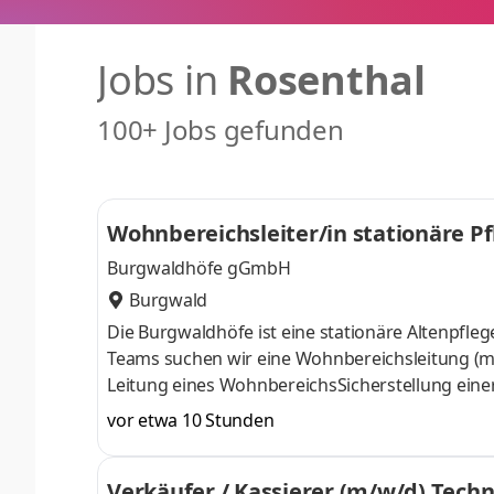
Jobs in
Rosenthal
100+ Jobs gefunden
Wohnbereichsleiter/in stationäre P
Burgwaldhöfe gGmbH
Burgwald
Die Burgwaldhöfe ist eine stationäre Altenpfl
Teams suchen wir eine Wohnbereichsleitung (m/
Leitung eines WohnbereichsSicherstellung eine
Entwicklung des PflegeteamsDienst- und Urla
vor etwa 10 Stunden
ArbeitsabläufenSicherstellung der Pflegedoku
und MitarbeitendeUmsetzung und Kontrolle vo
Verkäufer / Kassierer (m/w/d) Techn
Pflegedienstleitung und EinrichtungsleitungProf