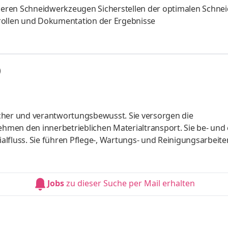
eren Schneidwerkzeugen Sicherstellen der optimalen Schnei
trollen und Dokumentation der Ergebnisse
)
cher und verantwortungsbewusst. Sie versorgen die
men den innerbetrieblichen Materialtransport. Sie be- und
lfluss. Sie führen Pflege-, Wartungs- und Reinigungsarbeite
 aktiv einen sicheren, effizienten und störungsfreien
über Erfahrung im Führen von Radladern, Schleppern oder
hes Verständnis sowie eine selbstständige und
Jobs
zu dieser Suche per Mail erhalten
rlässigkeit, Teamfähigkeit und Einsatzbe