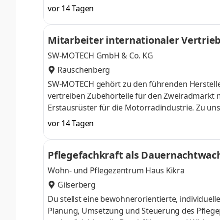
im Fertig­hausbau und mehr als 740 deutsch­lan
vor 14 Tagen
sichtbare Zukunft bauen. Aus Tradition, mit Stol
wir uns was auf. Gemeinsam. Wie? Mit Ihrem Ein
Mitarbeiter internationaler Vertrie
der Prod
SW-MOTECH GmbH & Co. KG
Rauschenberg
SW-MOTECH gehört zu den führenden Hersteller
vertreiben Zubehörteile für den Zweiradmarkt
Erstausrüster für die Motorradindustrie. Zu u
KTM, Suzuki und Zero. SW-MOTECH ist ein seit
vor 14 Tagen
und persönliche Eignung vorausgesetzt, bieten 
Verantwortung zu übernehmen. Aufgaben Aktive
Pflegefachkraft als Dauernachtwac
Kunden Beobachtung der Kundenentwicklung un
Wohn- und Pflegezentrum Haus Kikra
Gilserberg
Du stellst eine bewohnerorientierte, individuel
Planung, Umsetzung und Steuerung des Pflegep