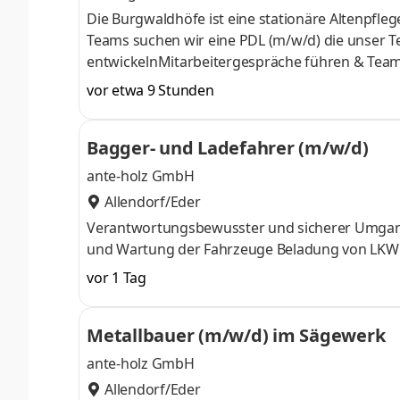
Die Burgwaldhöfe ist eine stationäre Altenpfl
Teams suchen wir eine PDL (m/w/d) die unser T
entwickelnMitarbeitergespräche führen & Team
organisieren & durchführenArbeitsabläufe op
vor etwa 9 Stunden
Zusammenarbeit koordinierenProfil Abgeschlos
Weiterbildung zur Pflegedienstleitung (PDL)Me
Bagger- und Ladefahrer (m/w/d)
Kommunikationsfähigkeit & soziale Kompetenz
ante-holz GmbH
Allendorf/Eder
Verantwortungsbewusster und sicherer Umgang mit unseren Ra
und Wartung der Fahrzeuge Beladung von LKW
vor 1 Tag
Metallbauer (m/w/d) im Sägewerk
ante-holz GmbH
Allendorf/Eder