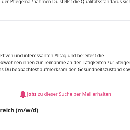
 der Pflegemaßnahmen Du stellst die Qualitätsstandards sic
ngsprozessen mit Du bist Ansprechpartner für Bewohner/inne
tiven und interessanten Alltag und bereitest die
Bewohner/innen zur Teilnahme an den Tätigkeiten zur Steig
dens Du beobachtest aufmerksam den Gesundheitszustand so
t dies unter Beachtung der gesetzlichen Vorschriften Du h
die Bedürfnisse der Bewohner/innen
Jobs
zu dieser Suche per Mail erhalten
ereich (m/w/d)