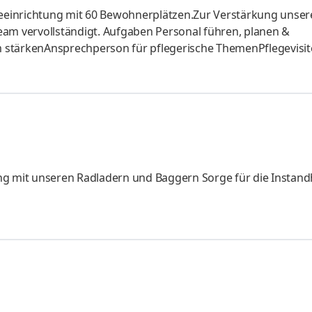
egeeinrichtung mit 60 Bewohnerplätzen.Zur Verstärkung unser
eam vervollständigt. Aufgaben Personal führen, planen &
 stärkenAnsprechperson für pflegerische ThemenPflegevisi
timierenRisikomanagement verantwortenInterne & externe
sene Ausbildung als Gesundheits- und Krankenpfleger:in mi
hrjährige Berufserfahrung in der PflegeAusgeprägte
Sicherer Umgang mit Patient:innen, Angehörigen &
dladern und Baggern Sorge für die Instandhaltung