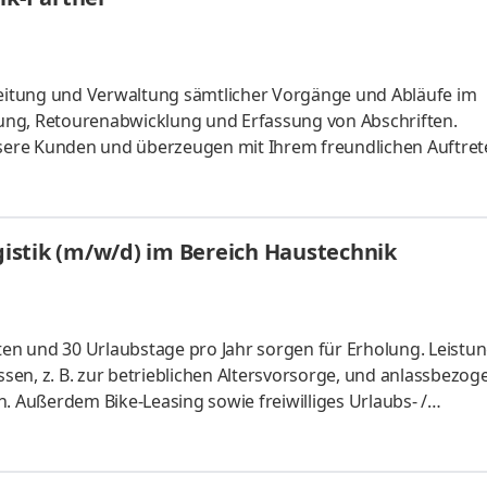
rbeitung und Verwaltung sämtlicher Vorgänge und Abläufe im
ung, Retourenabwicklung und Erfassung von Abschriften.
ere Kunden und überzeugen mit Ihrem freundlichen Auftret
vorgänge am Scannerkassen-System durch und stellen somit e
ogistik (m/w/d) im Bereich Haustechnik
und 30 Urlaubstage pro Jahr sorgen für Erholung. Leistung:
üssen, z. B. zur betrieblichen Altersvorsorge, und anlassbezo
. Außerdem Bike-Leasing sowie freiwilliges Urlaubs- /
em eine individuelle und abteilungsübergreifende Einarbeit
 oder in der Disposition.