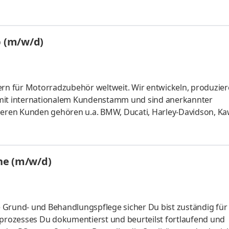
d­weit gebaute Häuser pro Jahr zeigen, wofür wir stehen: ge
z und Leiden­schaft. Bei uns findet Ihre Zukunft ein Zuhause.
stieg in unser Team in Burgwald-Bottendorf als Tischlermeist
b (m/w/d)
n für Motorradzubehör weltweit. Wir entwickeln, produzie
 mit internationalem Kundenstamm und sind anerkannter
nseren Kunden gehören u.a. BMW, Ducati, Harley-Davidson, Ka
 Gründung stetig wachsendes Unternehmen. Entsprechende f
wir Dir daher die Perspektive künftig mit uns zu wachsen un
 Betreuung und Weiterentwicklung nationaler und internat
he (m/w/d)
d Identifikatio
le Grund- und Behandlungspflege sicher Du bist zuständig für
rozesses Du dokumentierst und beurteilst fortlaufend und