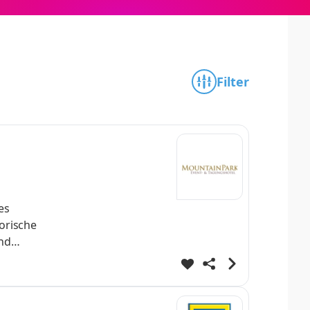
Filter
es
orische
und
hörige
beit mit