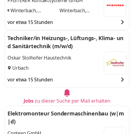
PFISTERER Kontaktsysteme GmbH
Winterbach,
Winterbach,
Gerstetten-
Gerstetten-
vor etwa 15 Stunden
Gussenstadt
und
Gussenstadt
Techniker/in Heizungs-, Lüftungs-, Klima- un
d Sanitärtechnik (m/w/d)
Oskar Stolhofer Haustechnik
Urbach
vor etwa 15 Stunden
Jobs
zu dieser Suche per Mail erhalten
Elektromonteur Sondermaschinenbau (w|m
|d)
Contexo GmbH