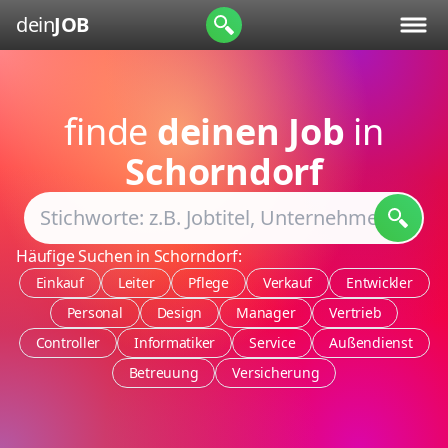
dein
JOB
finde
deinen Job
in
Schorndorf
Häufige Suchen in Schorndorf:
Einkauf
Leiter
Pflege
Verkauf
Entwickler
Personal
Design
Manager
Vertrieb
Controller
Informatiker
Service
Außendienst
Betreuung
Versicherung