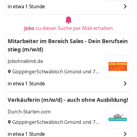
weitere
in etwa 1 Stunde
Jobs
zu dieser Suche per Mail erhalten
Mitarbeiter im Bereich Sales - Dein Berufsein
stieg (m/w/d)
Jobohnelimit.de
Göppingen
Schwäbisch Gmünd
,
und 7
weitere
in etwa 1 Stunde
Verkäuferin (m/w/d) - auch ohne Ausbildung!
Durch-Starten.com
Göppingen
Schwäbisch Gmünd
,
und 7
weitere
in etwa 1 Stunde