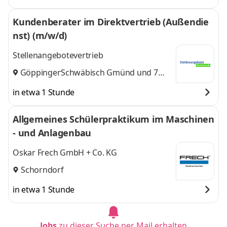
Kundenberater im Direktvertrieb (Außendie
nst) (m/w/d)
Stellenangebotevertrieb
Göppingen
Schwäbisch Gmünd
,
und 7
weitere
in etwa 1 Stunde
Allgemeines Schülerpraktikum im Maschinen
- und Anlagenbau
Oskar Frech GmbH + Co. KG
Schorndorf
in etwa 1 Stunde
Jobs
zu dieser Suche per Mail erhalten