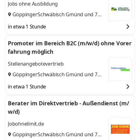
Jobs ohne Ausbildung
Göppingen
Schwäbisch Gmünd
,
und 7
weitere
in etwa 1 Stunde
Promoter im Bereich B2C (m/w/d) ohne Vorer
fahrung möglich
Stellenangebotevertrieb
Göppingen
Schwäbisch Gmünd
,
und 7
weitere
in etwa 1 Stunde
Berater im Direktvertrieb - Außendienst (m/
w/d)
Jobohnelimit.de
Göppingen
Schwäbisch Gmünd
,
und 7