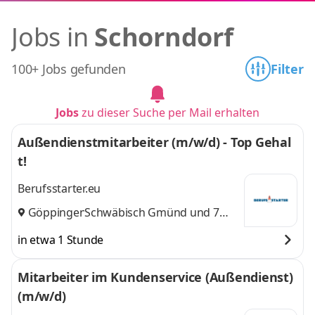
Jobs in
Schorndorf
100+ Jobs gefunden
Filter
Jobs
zu dieser Suche per Mail erhalten
Außendienstmitarbeiter (m/w/d) - Top Gehal
t!
Berufsstarter.eu
Göppingen
Schwäbisch Gmünd
,
und 7
weitere
in etwa 1 Stunde
Mitarbeiter im Kundenservice (Außendienst)
(m/w/d)