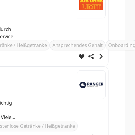
enservice
ränke / Heißgetränke
Ansprechendes Gehalt
Onboardin
ichtig
stenlose Getränke / Heißgetränke