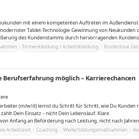
Neukunden mit einem kompetenten Auftreten im Außendienst
Technologie Gewinnung von Neukunden durch
nelle Beratung im Außendienst Vergrößerung des Kundenstamms durch hervorragenden Kund
ßnahmen
Firmenkleidung / Arbeitskleidung
Kostenlose Get
e Berufserfahrung möglich – Karrierechancen
tere
rbeiter (m/w/d) lernst du Schritt für Schritt, wie Du Kunden r
lt Dein Einsatz – nicht Dein Lebenslauf. Klare
ng, nicht nach Jahren Viele
übernehmen nach kurzer Zeit mehr Verantwortung.
ble Arbeitszeit
Coaching
Weiterbildungsmaßnahmen
Ko