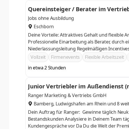
Quereinsteiger / Berater im Vertrie
Jobs ohne Ausbildung
Eschborn
Deine Vorteile: Attraktives Gehalt und flexible Arbeitszeiten Lockere Arbeitsatmosphäre und
Professionelle Einarbeitung als Berater, durch einen persönlichen Trainer
Niederlassungsleitung Regelmäßigen
Vollzeit
Firmenevents
Flexible Arbeitszeit
in etwa 2 Stunden
Junior Vertriebler im Außendienst 
Ranger Marketing & Vertriebs GmbH
Bamberg
,
Ludwigshafen am Rhein
und 8 wei
Dein Auftrag für Ranger: Gewinne täglich Neukunden dazu und optimiere schon bestehende Verträge von unseren
Bestandskunden Analysiere in Deinem Team tägl
Kundengespräche vor Da Du die Welt der Premi