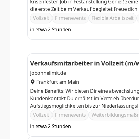
krisenfesten Job in Festanstellung Genieße eine passgenaue Einarbeitung, durch einen persönlichen Trainer, der dich
die erste Zeit b
Vollzeit
Firmenevents
Flexible Arbeitszeit
in etwa 2 Stunden
Verkaufsmitarbeiter in Vollzeit (m/
Jobohnelimit.de
Frankfurt am Main
Deine Benefits: Wir bieten Dir eine abwechslu
Kundenkontakt Du erhältst im Vertrieb überdur
Aufstiegsmöglichkeiten bis zur Niederlassungsl
Eine umfassende Einarbeitung und Schulungen i
Vollzeit
Firmenevents
Weiterbildungsma
in etwa 2 Stunden