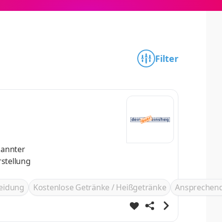
Filter
kannter
leidung
Kostenlose Getränke / Heißgetränke
Ansprechend