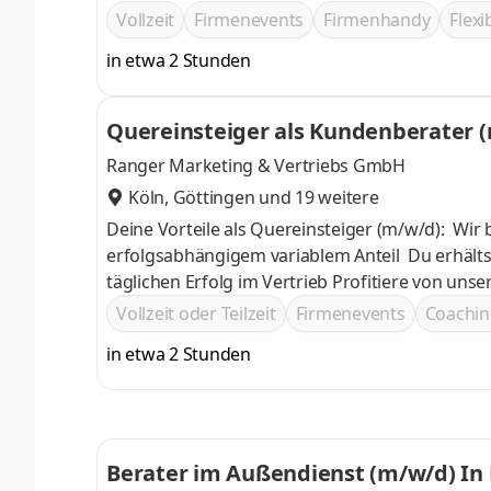
einen Trainer und eine ausführliche Einarbeitu
Vollzeit
Firmenevents
Firmenhandy
Flexi
in etwa 2 Stunden
Quereinsteiger als Kundenberater (
Ranger Marketing & Vertriebs GmbH
Köln
,
Göttingen
und 19 weitere
Deine Vorteile als Quereinsteiger (m/w/d): Wir
erfolgsabhängigem variablem Anteil Du erhältst 
täglichen Erfolg im Vertrieb Profitiere von u
mit persönlichem Trainer und qualifizierten Wo
Vollzeit oder Teilzeit
Firmenevents
Coachin
Karriere zu machen – auch als Quereinsteiger 
in etwa 2 Stunden
Deine Kollegen als Freunde kennen
Berater im Außendienst (m/w/d) In 