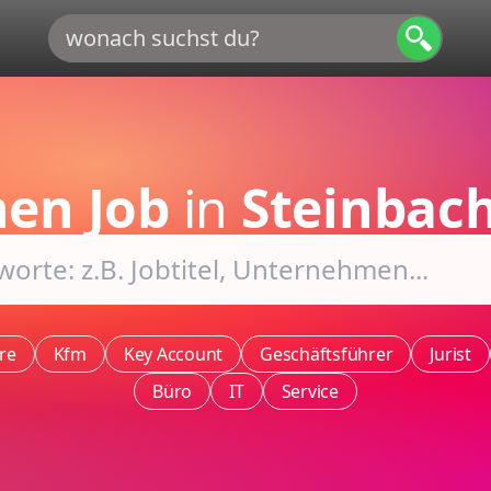
nen Job
in
Steinbach
re
Kfm
Key Account
Geschäftsführer
Jurist
Büro
IT
Service