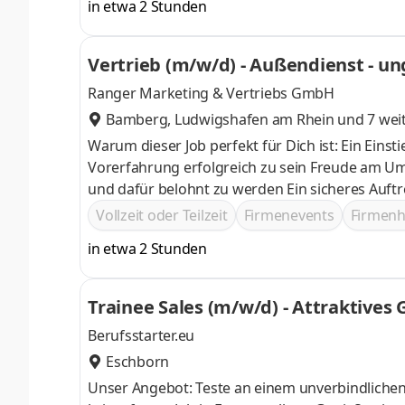
in etwa 2 Stunden
Vertrieb (m/w/d) - Außendienst - u
Ranger Marketing & Vertriebs GmbH
Bamberg
,
Ludwigshafen am Rhein
und 7 wei
Warum dieser Job perfekt für Dich ist: Ein Einsti
Vorerfahrung erfolgreich zu sein Freude am Umgang mit Menschen, kombiniert mit Motivation, Ziele zu erreichen
und dafür belohnt zu werden Ein sicheres Auftreten, gute Deutschkenntnisse auf C1‑Niveau und ein gepflegtes
Erscheinungsbild
Vollzeit oder Teilzeit
Firmenevents
Firmen
in etwa 2 Stunden
Trainee Sales (m/w/d) - Attraktives 
Berufsstarter.eu
Eschborn
Unser Angebot: Teste an einem unverbindlichen Probetag, ob du dich im Vertrieb zuhause fühlst Profitiere von einem