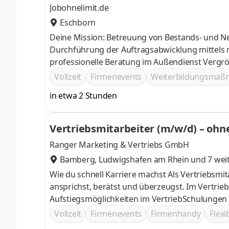
Jobohnelimit.de
Eschborn
Deine Mission: Betreuung von Bestands- und 
Durchführung der Auftragsabwicklung mittels modernster Tablet-
professio
Vollzeit
Firmenevents
Weiterbildungsma
in etwa 2 Stunden
Vertriebsmitarbeiter (m/w/d) – ohn
Ranger Marketing & Vertriebs GmbH
Bamberg
,
Ludwigshafen am Rhein
und 7 wei
Wie du schnell Karriere machst Als Vertriebsmita
ansprichst, berätst und überzeugst. Im Vertrieb zäh
Aufstiegsmöglichkeiten im VertriebSchulungen von Anfang an Beförderung nach Leistu
starten als Vertriebsmitarbeiter (m/w/d) und 
Vollzeit
Firmenevents
Firmenhandy
Flexi