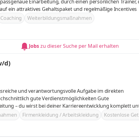
eim Verkauf begleitet Freue dich auf ein attraktives Gehaltspaket und regelmäßige Incentives
Coaching
Weiterbildungsmaßnahmen
Jobs
zu dieser Suche per Mail erhalten
w/d)
ngsreiche und verantwortungsvolle Aufgabe im direkten
chschnittlich gute Verdienstmöglichkeiten Gute
eitung – du wirst bei deiner Karriereentwicklung komplett un
m Vertrieb - auch ohne Vorkenntnisse bist du herzlich will
ßnahmen
Firmenkleidung / Arbeitskleidung
Kostenlose Get