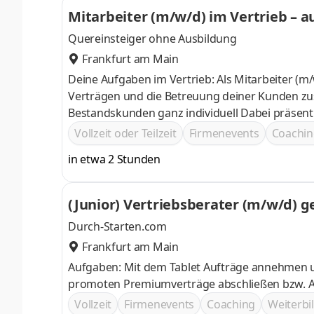
Mitarbeiter (m/w/d) im Vertrieb – 
Quereinsteiger ohne Ausbildung
Frankfurt am Main
Deine Aufgaben im Vertrieb: Als Mitarbeiter (m/w/d) im Vertrieb ohne Ausbildung bist du für den Abschluss von
Verträgen und die Betreuung deiner Kunden zus
Bestandskunden ganz individuell Dabei präsent
Vollzeit oder Teilzeit
Firmenevents
Coachin
in etwa 2 Stunden
(Junior) Vertriebsberater (m/w/d) g
Durch-Starten.com
Frankfurt am Main
Aufgaben: Mit dem Tablet Aufträge annehmen und bearbeiten Kundenbesuche durchführen und Produkte
promoten Premiumverträge abschließen bzw. A
Vollzeit
Firmenevents
Coaching
Weiterb