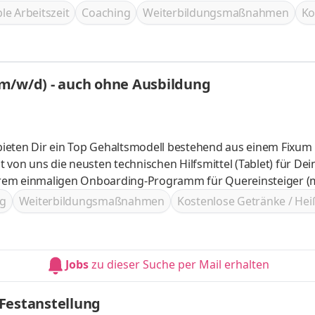
ng bieten
ble Arbeitszeit
Coaching
Weiterbildungsmaßnahmen
Ko
m/w/d) - auch ohne Ausbildung
 bieten Dir ein Top Gehaltsmodell bestehend aus einem Fixum
von uns die neusten technischen Hilfsmittel (Tablet) für Dei
nserem einmaligen Onboarding-Programm für Quereinsteiger (
rkshops Jeder erhält DIE Chance im Vertrieb aufzusteigen un
g
Weiterbildungsmaßnahmen
Kostenlose Getränke / He
(m/w/d) ohne Ausbildung! Sei Teil unser Ranger Community un
Jobs
zu dieser Suche per Mail erhalten
Festanstellung