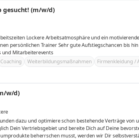
b gesucht! (m/w/d)
 ein motivierendes Team
 Sehr gute Aufstiegschancen bis hin zur
 Incentives und Mitarbeiterevents
Coaching
Weiterbildungsmaßnahmen
Firmenkleidung / 
(m/w/d)
tere
ich Dein Vertriebsgebiet und bereite Dich auf Deine bevors
umprodukte beherrschen musst, werden wir Dir selbstverst