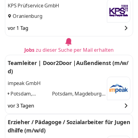
KPS Prüfservice GmbH
Oranienburg
vor 1 Tag
Jobs
zu dieser Suche per Mail erhalten
Teamleiter | Door2Door |Außendienst (m/w/
d)
impeak GmbH
Potsdam,
Potsdam, Magdeburg,
Magdeburg,
Erkner, Oranienburg
vor 3 Tagen
Erkner,
und 1 weitere
Oranienburg
,
Erzieher / Pädagoge / Sozialarbeiter für Jugen
dhilfe (m/w/d)