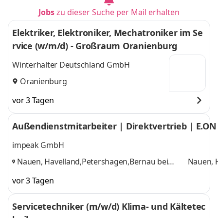
Jobs
zu dieser Suche per Mail erhalten
Elektriker, Elektroniker, Mechatroniker im Se
rvice (w/m/d) - Großraum Oranienburg
Winterhalter Deutschland GmbH
Oranienburg
vor 3 Tagen
Außendienstmitarbeiter | Direktvertrieb | E.ON
impeak GmbH
Nauen, Havelland,Petershagen,Bernau bei
Nauen, 
Berlin,Oranienburg,Fürstenwalde,Potsdam,Erkner
Berlin,
,
vor 3 Tagen
und 4 we
Servicetechniker (m/w/d) Klima- und Kältetec