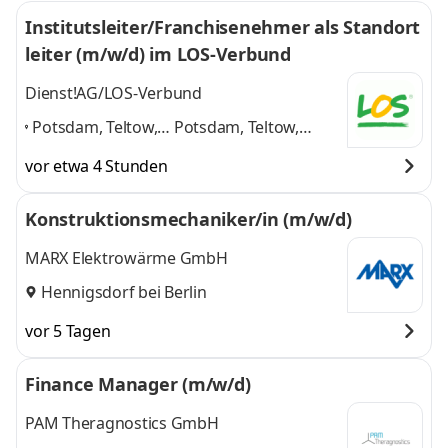
Institutsleiter/Franchisenehmer als Standort
leiter (m/w/d) im LOS-Verbund
Dienst!AG/LOS-Verbund
Potsdam, Teltow,
Potsdam, Teltow,
Oranienburg,
Oranienburg, Hohen
vor etwa 4 Stunden
Hohen Neuendorf,
Neuendorf,
Frankfurt/Oder
,
Frankfurt/Oder
und 2
Konstruktionsmechaniker/in (m/w/d)
weitere
MARX Elektrowärme GmbH
Hennigsdorf bei Berlin
vor 5 Tagen
Finance Manager (m/w/d)
PAM Theragnostics GmbH