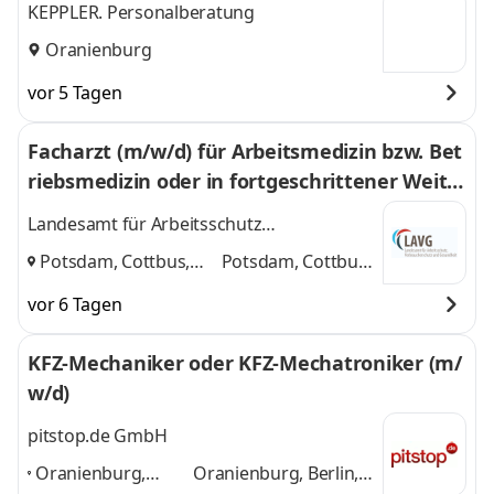
KEPPLER. Personalberatung
Oranienburg
vor 5 Tagen
Facharzt (m/w/d) für Arbeitsmedizin bzw. Bet
riebsmedizin oder in fortgeschrittener Weite
rbildung bzw. Facharzt (m/w/d) mit Interesse
Landesamt für Arbeitsschutz
zum Erwerb der Zusatzbezeichnung Betriebs
Verbraucherschutz und Gesundheit
Potsdam, Cottbus,
Potsdam, Cottbus,
medizin
Oranienburg
und
Oranienburg
vor 6 Tagen
KFZ-Mechaniker oder KFZ-Mechatroniker (m/
w/d)
pitstop.de GmbH
Oranienburg,
Oranienburg, Berlin,