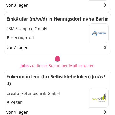
Berlin, Hermsdorf,
Hermsdorf, Jena,
vor 8 Tagen
Jena, Rudolstadt,
Rudolstadt,
Brandenburg,
Brandenburg,
Einkäufer (m/w/d) in Hennigsdorf nahe Berlin
Bitterfeld
,
Bitterfeld
und 3
weitere
FSM Stamping GmbH
Hennigsdorf
vor 2 Tagen
Jobs
zu dieser Suche per Mail erhalten
Folienmonteur (für Selbstklebefolien) (m/w/
d)
Creafol-Folientechnik GmbH
Velten
vor 4 Tagen