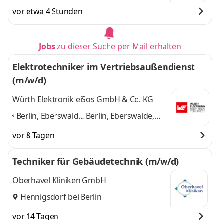
vor etwa 4 Stunden
Jobs
zu dieser Suche per Mail erhalten
Elektrotechniker im Vertriebsaußendienst
(m/w/d)
Würth Elektronik eiSos GmbH & Co. KG
Berlin, Eberswalde,
Berlin, Eberswalde,
Fürstenwalde/Spree,
Fürstenwalde/Spree,
vor 8 Tagen
Oranienburg,
Oranienburg, Potsdam
Potsdam
,
und 2 weitere
Techniker für Gebäudetechnik (m/w/d)
Oberhavel Kliniken GmbH
Hennigsdorf bei Berlin
vor 14 Tagen