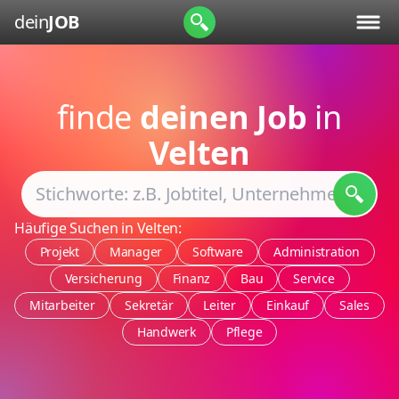
dein
JOB
finde
deinen Job
in
Velten
Häufige Suchen in Velten:
Projekt
Manager
Software
Administration
Versicherung
Finanz
Bau
Service
Mitarbeiter
Sekretär
Leiter
Einkauf
Sales
Handwerk
Pflege