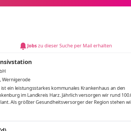
Jobs
zu dieser Suche per Mail erhalten
ensivstation
mbH
, Wernigerode
 ist ein leistungsstarkes kommunales Krankenhaus an den
enburg im Landkreis Harz. Jährlich versorgen wir rund 100
ant. Als größter Gesundheitsversorger der Region stehen wi
 verlässliche Strukturen. Über 2.400 Mitarbeiter arbeiten bei
ten Arbeitsumgebungen, mit hoher fachlicher Kompetenz - na
öchste Kompetenz am Puls des Lebens Machen Sie den Unters
/d)
rie