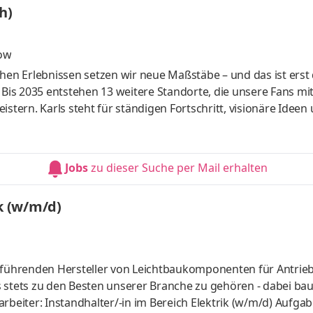
h)
ow
chen Erlebnissen setzen wir neue Maßstäbe – und das ist erst
is 2035 entstehen 13 weitere Standorte, die unsere Fans mi
ern. Karls steht für ständigen Fortschritt, visionäre Ideen 
estalte mit uns als Teamleiter (Mensch) Attraktionen die Zuk
rt! Aufgaben Du bist verantwortlich für den gesamten Erlebnis
shilfskräfte. Zu unserem Erlebnisbereich gehören 2 einzigart
Jobs
zu dieser Suche per Mail erhalten
k (w/m/d)
r führenden Hersteller von Leichtbaukomponenten für Antrie
 stets zu den Besten unserer Branche zu gehören - dabei ba
rbeiter: Instandhalter/-in im Bereich Elektrik (w/m/d) Aufga