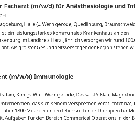
r Facharzt (m/w/d) für Anästhesiologie und I
n wir die F
mbH
gdeburg, Halle (S
Wernigerode, Quedlinburg, Braunschweig,
ngen
und 4 weitere
 ist ein leistungsstarkes kommunales Krankenhaus an den
enburg im Landkreis Harz. Jährlich versorgen wir rund 100
ant. Als größter Gesundheitsversorger der Region stehen wi
 verlässliche Strukturen. Über 2.400 Mitarbeiter arbeiten bei
ten Arbeitsumgebungen, mit hoher fachlicher Kompetenz - na
 möchten Ihre Erfahrung in der Anästhesiologie und Intensiv
ent (m/w/x) Immunologie
ns
tsdam, Königs Wust
Wernigerode, Dessau-Roßlau, Magdebur
en, Berlin Neukölln, Treptow-Köpeni
und 
-Unternehmen, das sich seinem Versprechen verpflichtet hat,
 mit über 1800 Mitarbeitenden lebensrettende Therapien für 
t. Aufgaben Für den Bereich Commerical Operations in der B
les Representative / Pharmareferent*in (m/w/x) -
 (Wernigerode, Dessau-Roßlau und Magdeburg) sowie Teile