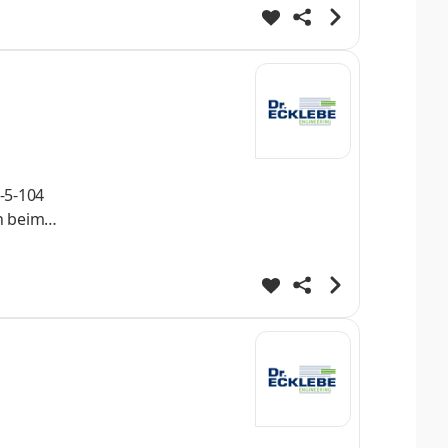
allieren
-5-104
n beim
e,
ngen und
 Ecklebe