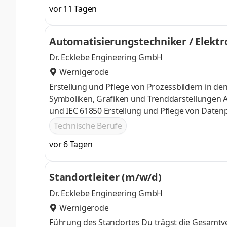
Elektrische Anlagen planen, erweitern und in B
vor 11 Tagen
einrichten und verdrahten Störungen erkennen,
Messungen durchführen sowie Systeme prüfen 
Automatisierungstechniker / Elektr
programmieren und anpassen Anlagen übergeb
Dr. Ecklebe Engineering GmbH
Wernigerode
Erstellung und Pflege von Prozessbildern in d
Symboliken, Grafiken und Trenddarstellungen 
und IEC 61850 Erstellung und Pflege von Date
Kunden Optional: Programmierung und Weiteren
Technische Berufe
Prozessvisualisierung und Automatisierung? Du 
vor 6 Tagen
möchtest abwechslungsreiche Projekte in der E
Engineering genau richtig!
Standortleiter (m/w/d)
Dr. Ecklebe Engineering GmbH
Wernigerode
Führung des Standortes Du trägst die Gesamtve