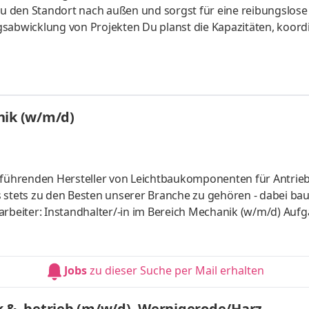
 du den Standort nach außen und sorgst für eine reibungslose
sabwicklung von Projekten Du planst die Kapazitäten, koordi
 enger Abstimmung mit der Geschäftsführung. Außerdem ste
n sicher, organisierst und moderierst Team-Meetings, über
 die materielle Ausstattung und bereitest die Vergabe an
n Projekten
nik (w/m/d)
r führenden Hersteller von Leichtbaukomponenten für Antrie
 stets zu den Besten unserer Branche zu gehören - dabei ba
arbeiter: Instandhalter/-in im Bereich Mechanik (w/m/d) Auf
ten und reparieren Maschinen und Systeme einrichten, in Be
uteile und Baugruppen bearbeiten, montieren und prüfen
eren Mit internen Bereichen und Kunden abstimmen Technisc
Jobs
zu dieser Suche per Mail erhalten
n erstellen Masc
k & -betrieb (m/w/d), Wernigerode/Harz