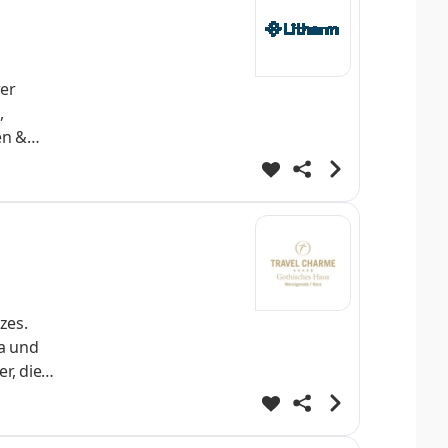
er
,
en &
er der
. in
zes.
pa und
r, die
he
duellen