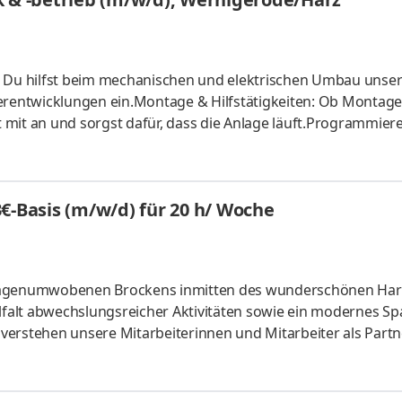
Du hilfst beim mechanischen und elektrischen Umbau unser
terentwicklungen ein.Montage & Hilfstätigkeiten: Ob Montage
 mit an und sorgst dafür, dass die Anlage läuft.Programmier
ahrung hast, kannst Du Dich bei SPS-Programmierarbeiten od
l Studium mit technischem Bezug: Du bist immatrikuliert, z. B
., und hast Freude am praktischen Arbeiten. Auch ein
€-Basis (m/w/d) für 20 h/ Woche
st möglich.Kenntn
 sagenumwobenen Brockens inmitten des wunderschönen Har
elfalt abwechslungsreicher Aktivitäten sowie ein modernes S
erstehen unsere Mitarbeiterinnen und Mitarbeiter als Partne
eren Meinung wichtig ist. Denn die berufliche und persönlic
ielt bei uns eine außerordentlich große Rolle. Um die indivi
 innerhalb unseres Unternehmens ein attraktives