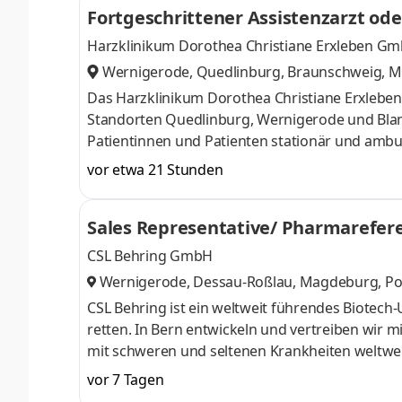
Fortgeschrittener Assistenzarzt ode
Weiterbildungssystem entwickelt. Daher schätze
Harzklinikum Dorothea Christiane Erxleben G
Wernigerode, Quedlinburg, Braunschweig, Ma
aale), Göttingen
,
Das Harzklinikum Dorothea Christiane Erxleben
Standorten Quedlinburg, Wernigerode und Blank
Patientinnen und Patienten stationär und ambul
medizinische Qualität, sichere Arbeitsplätze und
vor etwa 21 Stunden
interprofessionell und in modern ausgestatte
Menschen und fest in der Region verankert. Sie
Sales Representative/ Pharmarefer
gezielt einbringen und weiterentwickeln? Bei u
CSL Behring GmbH
Wernigerode, Dessau-Roßlau, Magdeburg, Po
erhausen, Berlin Neukölln, Treptow-Köpeni
,
CSL Behring ist ein weltweit führendes Biotech
retten. In Bern entwickeln und vertreiben wir
mit schweren und seltenen Krankheiten weltwei
Unit Immunologie suchen wir ab sofort eine/nSa
vor 7 Tagen
ImmunologieRegion:Nördliches Sachsen-Anhalt