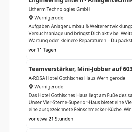
Litherm Technologies GmbH
Wernigerode
Aufgaben Anlagenumbau & Weiterentwicklung: 
Versuchsanlage und bringst Dich aktiv bei Wei
Wartung oder kleinere Reparaturen – Du packst
Konstruieren (optional): Wenn Du Lust und Erf
vor 11 Tagen
CAD-Konstruktion von Bauteilen einbringen.Profi
Maschinenbau, Elektrotechnik, Mechatronik o. Ä
Teamverstärker, Mini-Jobber auf 603
Pflichtpraktikum im Rahmen Deines Studiums i
A-ROSA Hotel Gothisches Haus Wernigerode
Wernigerode
Das Hotel Gothisches Haus liegt am Fuße des
Unser Vier-Sterne-Superior-Haus bietet eine Vi
eine ausgezeichnete Feinschmecker-Küche. Wir v
für ihre Leistungen wertgeschätzt werden und d
vor etwa 21 Stunden
Entwicklung unserer Kolleginnen und Kollegen sp
Stärken jedes Einzelnen auszubauen, haben wir