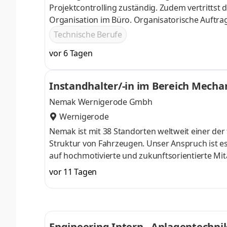
Projektcontrolling zuständig. Zudem vertrittst
Organisation im Büro. Organisatorische Auftrag
Urlaubszeiten, Übergaben und Vertretungen in
Technische Berufe
die team- und fachübergreifende Kommunikatio
vor 6 Tagen
den Projekt- und Baustellenfortschritt, sicherst
Subunternehmer vor. Eine operative Mitarbeit a
Instandhalter/-in im Bereich Mecha
Nemak Wernigerode Gmbh
Wernigerode
Nemak ist mit 38 Standorten weltweit einer de
Struktur von Fahrzeugen. Unser Anspruch ist es
auf hochmotivierte und zukunftsorientierte Mit
Maschinen, Geräte und Produktionsanlagen war
vor 11 Tagen
nehmen und Produktionsabläufe überwachen Ba
Maschinenfunktionen einstellen und kontrolli
Unterlagen auswerten und Montagezeichnunge
Engineering Intern - Anlagentechni