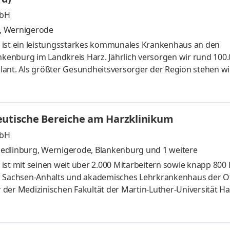
mbH
, Wernigerode
 ist ein leistungsstarkes kommunales Krankenhaus an den
enburg im Landkreis Harz. Jährlich versorgen wir rund 100
ant. Als größter Gesundheitsversorger der Region stehen wi
 verlässliche Strukturen. Über 2.400 Mitarbeiter arbeiten bei
ten Arbeitsumgebungen, mit hoher fachlicher Kompetenz - na
hpflege Onkologie – Kompetenz, Empathie und Stärke im Allt
eutische Bereiche am Harzklinikum
 Lebe
mbH
edlinburg, Wernigerode, Blankenburg
und 1 weitere
ist mit seinen weit über 2.000 Mitarbeitern sowie knapp 800 
Sachsen-Anhalts und akademisches Lehrkrankenhaus der Ot
der Medizinischen Fakultät der Martin-Luther-Universität Hal
0 Patientenfälle, davon etwa 30.000 stationär und 70.000 amb
kums arbeiten rund 60 spezialisierte Therapeutinnen und The
em fachlichem Niveau unter modernen Arbeitsbedingungen v