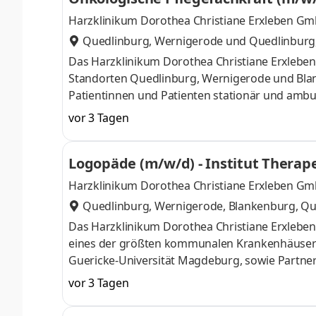
Harzklinikum Dorothea Christiane Erxleben G
Quedlinburg, Wernigerode
und
Quedlinburg
Das Harzklinikum Dorothea Christiane Erxleben
Standorten Quedlinburg, Wernigerode und Blank
Patientinnen und Patienten stationär und ambul
medizinische Qualität, sichere Arbeitsplätze und
vor 3 Tagen
interprofessionell und in modern ausgestatte
Menschen und fest in der Region verankert. Fac
Logopäde (m/w/d) - Institut Therap
begleiten Menschen in einer herausfordernden
Harzklinikum Dorothea Christiane Erxleben G
Quedlinburg, Wernigerode, Blankenburg
,
Qu
Das Harzklinikum Dorothea Christiane Erxleben 
eines der größten kommunalen Krankenhäuser 
Guericke-Universität Magdeburg, sowie Partner 
Wittenberg. Jährlich versorgen wir rund 100.00
vor 3 Tagen
Institut Therapeutische Bereiche des Harzklini
Patientinnen und Patienten werden auf höchst