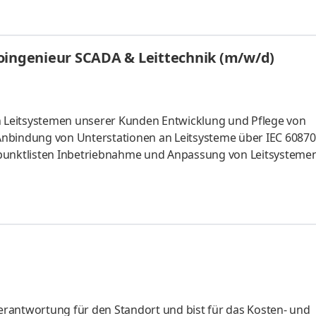
etrieb nehmen Anlagen, Maschinen und Systeme installieren,
 analysieren und beheben Energie- und Leitungssysteme inst
und testen Automatisierungs- und Steuerungssysteme
oingenieur SCADA & Leittechnik (m/w/d)
en und Nutzer e
en Leitsystemen unserer Kunden Entwicklung und Pflege von
Anbindung von Unterstationen an Leitsysteme über IEC 60870
npunktlisten Inbetriebnahme und Anpassung von Leitsysteme
twicklung mit CODESYS, Du begeisterst dich für Leitsystem
arbeitest gerne eigenverantwortlich, findest kreative Lösu
nergie- und Industrieautomation umsetzen? Dann bist du bei
rantwortung für den Standort und bist für das Kosten- und