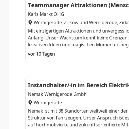
Teammanager Attraktionen (Mensc
Ziel ist es, Patientinnen und Pat
Karls Markt OHG
Wernigerode, Zirkow
und
Wernigerode, Zirk
Mit einzigartigen Attraktionen und unvergessli
Anfang! Unser Wachstum kennt keine Grenzen: B
kreativen Ideen und magischen Momenten begeist
Erlebnisangebot, das Generationen verbindet. G
vor 10 Tagen
einer Erlebniswelt, die inspiriert und begeiste
Dein ca. 40-köpfiges Team, sowie für diverse Au
Fahrattraktionen, eine vielfäl
Instandhalter/-in im Bereich Elektri
Nemak Wernigerode Gmbh
Wernigerode
Nemak ist mit 38 Standorten weltweit einer de
Struktur von Fahrzeugen. Unser Anspruch ist es
auf hochmotivierte und zukunftsorientierte Mita