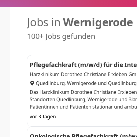
Jobs in
Wernigerode
100+ Jobs gefunden
Pflegefachkraft (m/w/d) für die Int
Harzklinikum Dorothea Christiane Erxleben G
Quedlinburg, Wernigerode
und
Quedlinburg
Das Harzklinikum Dorothea Christiane Erxleben
Standorten Quedlinburg, Wernigerode und Blank
Patientinnen und Patienten stationär und ambul
medizinische Qualität, sichere Arbeitsplätze und
vor 3 Tagen
interprofessionell und in modern ausgestatte
Menschen und fest in der Region verankert. H
Onkologische Pflegefachkraft (m/w
auf unserer Intensivstation! Sie arbeiten struktu