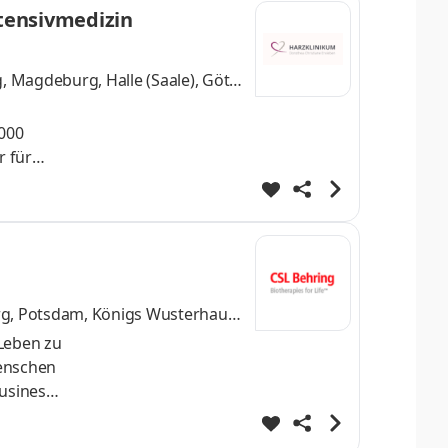
ntensivmedizin
 Magdeburg, Halle (Saale), Götti
.000
r für
 uns
h am
medizin
g, Potsdam, Königs Wusterhaus
2 weitere
 Leben zu
Menschen
usiness