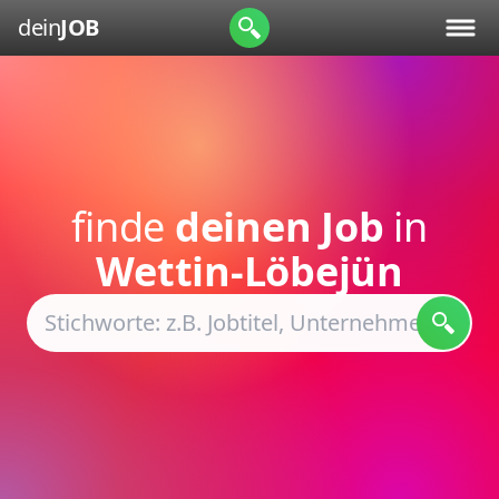
dein
JOB
finde
deinen Job
in
Wettin-Löbejün