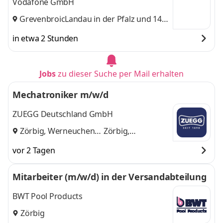
Vodafone GmbH
Grevenbroich
Landau in der Pfalz
,
und 14
weitere
in etwa 2 Stunden
Jobs
zu dieser Suche per Mail erhalten
Mechatroniker m/w/d
ZUEGG Deutschland GmbH
Zörbig, Werneuchen
Zörbig,
und
Werneuchen
vor 2 Tagen
Mitarbeiter (m/w/d) in der Versandabteilung
BWT Pool Products
Zörbig