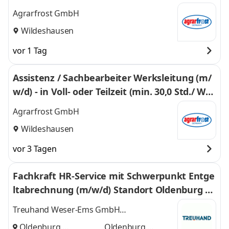
d. 30 Std./ Woche) –
Agrarfrost GmbH
Wildeshausen
vor 1 Tag
Assistenz / Sachbearbeiter Werksleitung (m/
w/d) - in Voll- oder Teilzeit (min. 30,0 Std./ Woc
he) -
Agrarfrost GmbH
Wildeshausen
vor 3 Tagen
Fachkraft HR-Service mit Schwerpunkt Entge
ltabrechnung (m/w/d) Standort Oldenburg u
nd Wildeshausen
Treuhand Weser-Ems GmbH
Wirtschaftsprüfungsgesellschaft
Oldenburg,
Oldenburg,