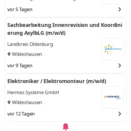
Osnabrück,
Osnabrück,
vor 5 Tagen
Bramsche, Aurich,
Bramsche, Aurich,
Spelle, Leer,
Spelle, Leer, Meppen,
Sachbearbeitung Innenrevision und Koordini
Meppen,
Delmenhorst, Varel,
erung AsylbLG (m/w/d)
Delmenhorst,
Wildeshausen
und 7
Varel,
weitere
Landkreis Oldenburg
Wildeshausen
,
Wildeshausen
vor 9 Tagen
Elektroniker / Elektromonteur (m/w/d)
Hermes Systeme GmbH
Wildeshausen
vor 12 Tagen