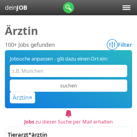
dein
JOB
Ärztin
100+ Jobs gefunden
Filter
Jobsuche anpassen - gib dazu einen Ort ein:
suchen
Ärztin
Jobs
zu dieser Suche per Mail erhalten
Tierarzt*ärztin