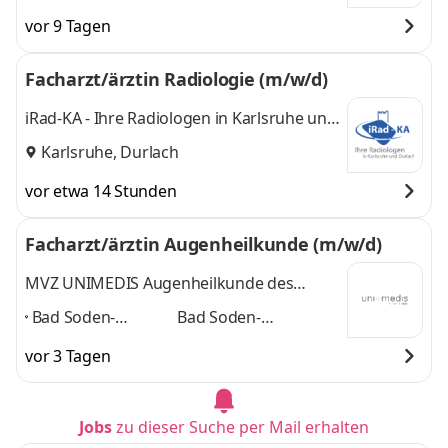
vor 9 Tagen
Facharzt/ärztin Radiologie (m/w/d)
iRad-KA - Ihre Radiologen in Karlsruhe und
Durlach Dres. Schneiderhan, Flesch,
Karlsruhe, Durlach
Sengpiel, Spunar und Mittrach
vor etwa 14 Stunden
Facharzt/ärztin Augenheilkunde (m/w/d)
MVZ UNIMEDIS Augenheilkunde des
Universitätsklinikum Frankfurt GmbH
Bad Soden-
Bad Soden-
Salmünster,
Salmünster,
vor 3 Tagen
Langenselbold,
Langenselbold, Hanau
Hanau bei
bei Frankfurt,
Frankfurt,
Gelnhausen,
Jobs
zu dieser Suche per Mail erhalten
Gelnhausen,
Offenbach am Main