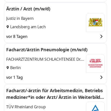
Ärztin / Arzt (m/w/d)
Justiz in Bayern
Landsberg am Lech
vor 8 Tagen
Facharzt/ärztin Pneumologie (m/w/d)
FACHARZTZENTRUM SCHLACHTENSEE Dr.
med. Engin Osmanoglou
Berlin
vor 1 Tag
Facharzt/-ärztin für Arbeitsmedizin, Betriebs
mediziner*in oder Arzt/ Ärztin in Weiterbildu
ng (w/m/d)
TÜV Rheinland Group