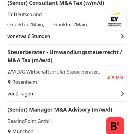
(Senior) Consultant M&A Tax (w/m/d)
EY Deutschland
Frankfurt/Main,
Frankfurt/Main,
Hamburg,
Hamburg, Hannover,
vor etwa 6 Stunden
Hannover, Berlin,
Berlin, Dortmund,
Dortmund, Leipzig,
Leipzig, Essen,
Steuerberater - Umwandlungssteuerrecht /
Essen, Nürnberg,
Nürnberg, Freiburg,
M&A Tax (m/w/d)
Freiburg,
Mannheim
und 8
Mannheim
,
weitere
Z/V/D/G Wirtschaftsprüfer Steuerberater
PartmbB Hubert & Heubusch
Rosenheim
vor 2 Tagen
(Senior) Manager M&A Advisory (m/w/d)
BearingPoint GmbH
München