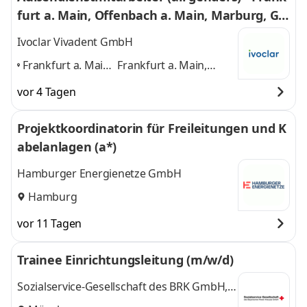
furt a. Main, Offenbach a. Main, Marburg, Go
tha
Ivoclar Vivadent GmbH
Frankfurt a. Main,
Frankfurt a. Main,
Offenbach a.
Offenbach a. Main,
vor 4 Tagen
Main, Marburg,
Marburg, Gotha
und 2
Gotha
,
weitere
Projektkoordinatorin für Freileitungen und K
abelanlagen (a*)
Hamburger Energienetze GmbH
Hamburg
vor 11 Tagen
Trainee Einrichtungsleitung (m/w/d)
Sozialservice-Gesellschaft des BRK GmbH,
SeniorenWohnen Hauptverwaltung