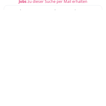
Jobs
zu dieser Suche per Mail erhalten
Steuerberater M&A and Transactions (m/w/
d)
dhpg
Bonn
vor 7 Tagen
Analyst in der Marktfolge Aktiv (m/w/d) Imm
obilien
Volksbank im Münsterland eG
Münster
vor 3 Tagen
Stellvertretende Pflegedienstleitung (m/w/d)