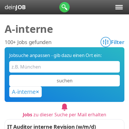
dein
JOB
A-interne
100+ Jobs gefunden
Filter
Jobsuche anpassen - gib dazu einen Ort ein:
suchen
A-interne
Jobs
zu dieser Suche per Mail erhalten
IT Auditor interne Revision (w/m/d)