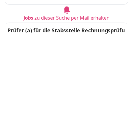
Jobs
zu dieser Suche per Mail erhalten
Prüfer (a) für die Stabsstelle Rechnungsprüfu
ngsamt
Stadt Emmendingen
Emmendingen
vor 6 Tagen
Studium Bachelor of Arts (B. A.) Public Manag
ement 2027
Landratsamt Waldshut
Waldshut-Tiengen
vor 3 Tagen