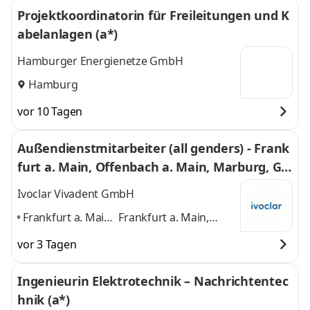
Projektkoordinatorin für Freileitungen und K
abelanlagen (a*)
Hamburger Energienetze GmbH
Hamburg
vor 10 Tagen
Außendienstmitarbeiter (all genders) - Frank
furt a. Main, Offenbach a. Main, Marburg, Go
tha
Ivoclar Vivadent GmbH
Frankfurt a. Main,
Frankfurt a. Main,
Offenbach a.
Offenbach a. Main,
vor 3 Tagen
Main, Marburg,
Marburg, Gotha
und 2
Gotha
,
weitere
Ingenieurin Elektrotechnik – Nachrichtentec
hnik (a*)