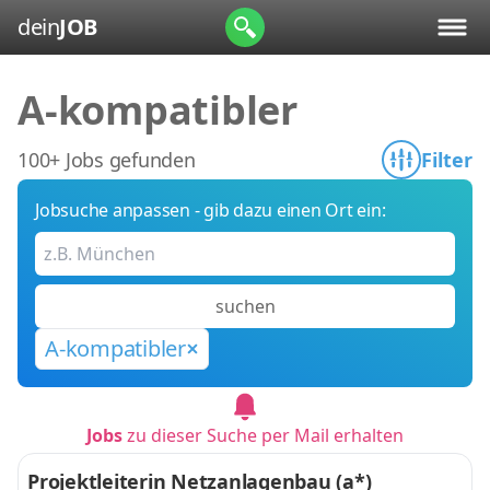
dein
JOB
A-kompatibler
100+ Jobs gefunden
Filter
Jobsuche anpassen - gib dazu einen Ort ein:
suchen
A-kompatibler
Jobs
zu dieser Suche per Mail erhalten
Projektleiterin Netzanlagenbau (a*)