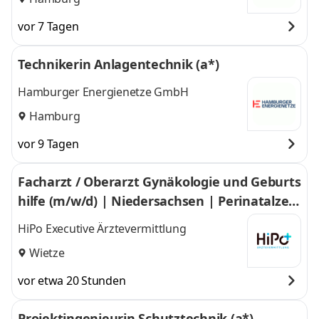
vor 7 Tagen
Technikerin Anlagentechnik (a*)
Hamburger Energienetze GmbH
Hamburg
vor 9 Tagen
Facharzt / Oberarzt Gynäkologie und Geburts
hilfe (m/w/d) | Niedersachsen | Perinatalzen
trum | Endometriosezentrum | robotische C
HiPo Executive Ärztevermittlung
hirurgie | Schwerpunktweiterbildung im Gro
Wietze
ßraum Niedersachsen Nahe Niederlande
vor etwa 20 Stunden
Projektingenieurin Schutztechnik (a*)