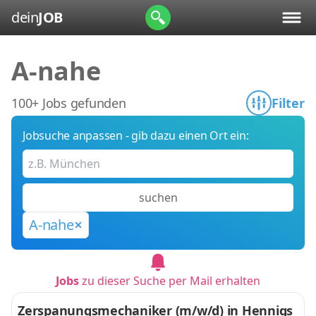
dein
JOB
A-nahe
100+ Jobs gefunden
Filter
Jobsuche anpassen - gib dazu einen Ort ein:
suchen
A-nahe
Jobs
zu dieser Suche per Mail erhalten
Zerspanungsmechaniker (m/w/d) in Hennigs