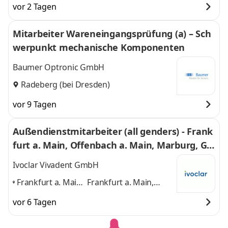
vor 2 Tagen
Mitarbeiter Wareneingangsprüfung (a) – Sch
werpunkt mechanische Komponenten
Baumer Optronic GmbH
Radeberg (bei Dresden)
vor 9 Tagen
Außendienstmitarbeiter (all genders) - Frank
furt a. Main, Offenbach a. Main, Marburg, Go
tha
Ivoclar Vivadent GmbH
Frankfurt a. Main,
Frankfurt a. Main,
Offenbach a.
Offenbach a. Main,
vor 6 Tagen
Main, Marburg,
Marburg, Gotha
und 2
Gotha
,
weitere