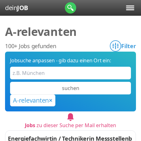
dein
JOB
A-relevanten
100+ Jobs gefunden
Filter
Jobsuche anpassen - gib dazu einen Ort ein:
suchen
A-relevanten
Jobs
zu dieser Suche per Mail erhalten
Energiefachwirtin / Technikerin Messstellenb