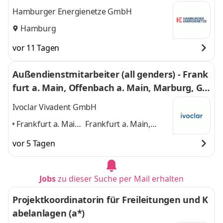
Hamburger Energienetze GmbH
Hamburg
vor 11 Tagen
Außendienstmitarbeiter (all genders) - Frank
furt a. Main, Offenbach a. Main, Marburg, Go
tha
Ivoclar Vivadent GmbH
Frankfurt a. Main,
Frankfurt a. Main,
Offenbach a.
Offenbach a. Main,
vor 5 Tagen
Main, Marburg,
Marburg, Gotha
und 2
Gotha
,
weitere
Jobs
zu dieser Suche per Mail erhalten
Projektkoordinatorin für Freileitungen und K
abelanlagen (a*)