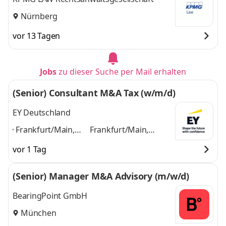
Nürnberg
vor 13 Tagen
Jobs
zu dieser Suche per Mail erhalten
(Senior) Consultant M&A Tax (w/m/d)
EY Deutschland
Frankfurt/Main,
Frankfurt/Main,
Hamburg,
Hamburg, Hannover,
vor 1 Tag
Hannover, Berlin,
Berlin, Dortmund,
Dortmund, Leipzig,
Leipzig, Essen,
(Senior) Manager M&A Advisory (m/w/d)
Essen, Nürnberg,
Nürnberg, Freiburg,
Freiburg,
Mannheim
und 8
BearingPoint GmbH
Mannheim
,
weitere
München