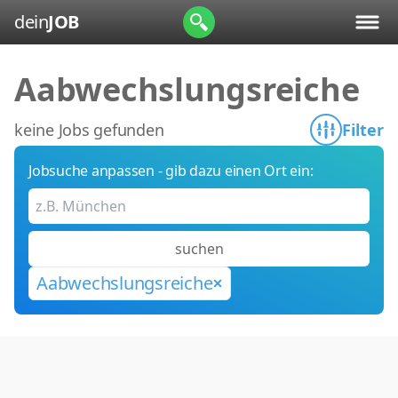
dein
JOB
Aabwechslungsreiche
keine Jobs gefunden
Filter
Jobsuche anpassen - gib dazu einen Ort ein:
suchen
Aabwechslungsreiche