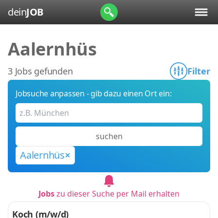
dein
JOB
Aalernhüs
3 Jobs gefunden
Filter
Jobsuche anpassen - gib dazu einen Ort ein:
suchen
Aalernhüs
Jobs
zu dieser Suche per Mail erhalten
Koch (m/w/d)