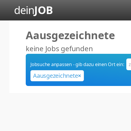
dein
JOB
Aausgezeichnete
keine Jobs gefunden
Jobsuche anpassen - gib dazu einen Ort ein:
Aausgezeichnete