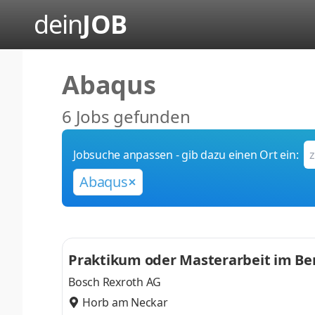
dein
JOB
Abaqus
6 Jobs gefunden
Jobsuche anpassen - gib dazu einen Ort ein:
Abaqus
Praktikum oder Masterarbeit im Be
Bosch Rexroth AG
Horb am Neckar