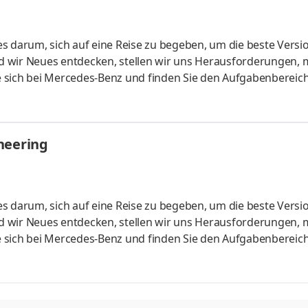
s darum, sich auf eine Reise zu begeben, um die beste Versi
 wir Neues entdecken, stellen wir uns Herausforderungen, 
 sich bei Mercedes-Benz und finden Sie den Aufgabenbereich
Dabei werden Sie von visionären Kolleginnen und Kollegen unter
en bedeutet, Teil eines globalen Teams zu werden, dessen Ziel e
u bauen. Together for excellence. Stellennummer: MER00043
neering
s darum, sich auf eine Reise zu begeben, um die beste Versi
 wir Neues entdecken, stellen wir uns Herausforderungen, 
 sich bei Mercedes-Benz und finden Sie den Aufgabenbereich
Dabei werden Sie von visionären Kolleginnen und Kollegen unter
en bedeutet, Teil eines globalen Teams zu werden, dessen Ziel e
u bauen. Together for excellence. Stellennummer: MER00046