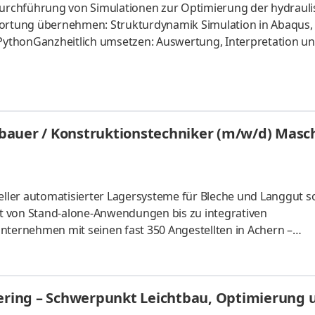
 Durchführung von Simulationen zur Optimierung der hydraul
rtung übernehmen: Strukturdynamik Simulation in Abaqus,
ythonGanzheitlich umsetzen: Auswertung, Interpretation u
bauer / Konstruktionstechniker (m/w/d) Mas
ller automatisierter Lagersysteme für Bleche und Langgut s
t von Stand-alone-Anwendungen bis zu integrativen
ernehmen mit seinen fast 350 Angestellten in Achern –
Jahre Praxiserfahrung mit komplexen Konstruktionen und hat
bezieht es ein einzigartiges Know-how hinsichtlich Produktqua
g und Softwareentwicklung. In unserem 18-köpfigen Team in 
eering – Schwerpunkt Leichtbau, Optimierung 
 einen Entwicklungsingenieur /