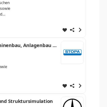
ischen
 sowie
nd
chinenbau, Anlagenbau un
owie
lität
der
und Struktursimulation