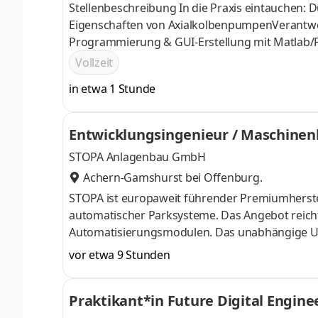
Stellenbeschreibung In die Praxis eintauchen:
Eigenschaften von AxialkolbenpumpenVerantwo
Programmierung & GUI-Erstellung mit Matlab/P
Dokumentation der Simulationsergebnisse
Vollzeit
in etwa 1 Stunde
Entwicklungsingenieur / Maschinen
d Lagertechnik
STOPA Anlagenbau GmbH
Achern-Gamshurst bei Offenburg.
STOPA ist europaweit führender Premiumherste
automatischer Parksysteme. Das Angebot reich
Automatisierungsmodulen. Das unabhängige Unt
Deutschland, USA und China – verfügt über 40 
vor etwa 9 Stunden
weltweit über 2.500 Anlagen installiert. Daraus 
und Prozesssicherheit, Prozessautomatisierun
Praktikant*in Future Digital Engin
Abteilung Mechanische Konstruktion suchen wir