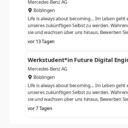
Mercedes-Benz AG
Böblingen
Life is always about becoming… Im Leben geht e
unseres zukünftigen Selbst zu werden. Während
sie und wachsen über uns hinaus. Bewerben Sie
Sie Ihre Talente individuell entfalten können. 
vor 13 Tagen
die Ihren Pioniergeist teilen. Bei uns einzusteig
die begehrenswertesten Automobile der Welt z
Werkstudent*in Future Digital Engi
Aufgaben Die Mercedes-Benz AG
Mercedes-Benz AG
Böblingen
Life is always about becoming… Im Leben geht e
unseres zukünftigen Selbst zu werden. Während
sie und wachsen über uns hinaus. Bewerben Sie
Sie Ihre Talente individuell entfalten können. 
vor 7 Tagen
die Ihren Pioniergeist teilen. Bei uns einzusteig
die begehrenswertesten Automobile der Welt z
Aufgaben Die Mercedes-Benz AG