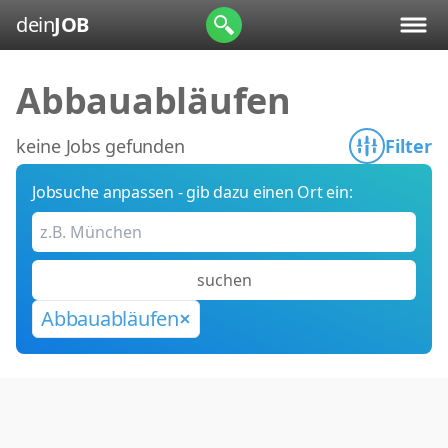
dein
JOB
Abbauabläufen
keine Jobs gefunden
Filter
Jobsuche anpassen - gib dazu einen Ort ein:
suchen
Abbauabläufen