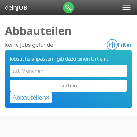
dein
JOB
Abbauteilen
keine Jobs gefunden
Filter
Jobsuche anpassen - gib dazu einen Ort ein:
suchen
Abbauteilen