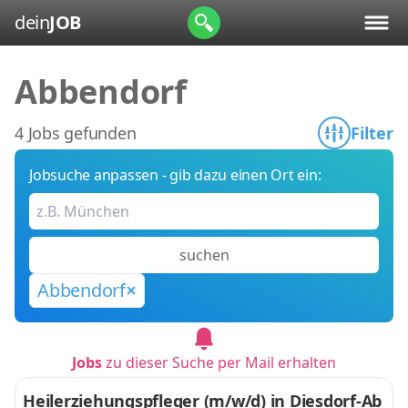
dein
JOB
Abbendorf
4 Jobs gefunden
Filter
Jobsuche anpassen - gib dazu einen Ort ein:
suchen
Abbendorf
Jobs
zu dieser Suche per Mail erhalten
Heilerziehungspfleger (m/w/d) in Diesdorf-Ab