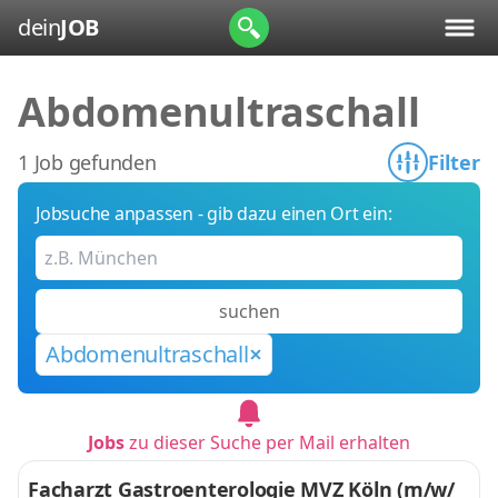
dein
JOB
Abdomenultraschall
1 Job gefunden
Filter
Jobsuche anpassen - gib dazu einen Ort ein:
suchen
Abdomenultraschall
Jobs
zu dieser Suche per Mail erhalten
Facharzt Gastroenterologie MVZ Köln (m/w/