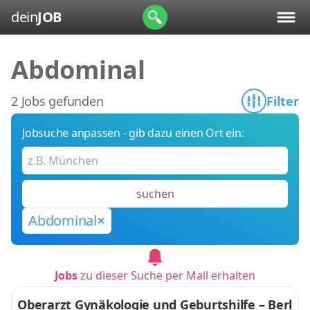
dein
JOB
Abdominal
2 Jobs gefunden
Filter
Jobsuche anpassen - gib dazu einen Ort ein:
suchen
Abdominal
Jobs
zu dieser Suche per Mail erhalten
Oberarzt Gynäkologie und Geburtshilfe – Berl