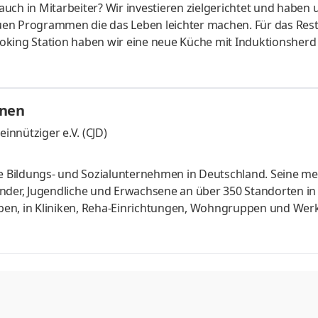
 auch in Mitarbeiter? Wir investieren zielgerichtet und haben 
neuen Programmen die das Leben leichter machen. Für das Res
oking Station haben wir eine neue Küche mit Induktionsherd
ür Gäste entwickelt, die das Außergewöhnliche suchen. Mode
spirieren bis zu 35 Personen. Anstellungsart: Vollzeit Aufg
 des beliebten Topinambur eingesetzt. Du hilfst auch mit beim
hnen
nnütziger e.V. (CJD)
he Bildungs- und Sozialunternehmen in Deutschland. Seine me
nder, Jugendliche und Erwachsene an über 350 Standorten in 
ben, in Kliniken, Reha-Einrichtungen, Wohngruppen und Werk
ropolregion Köln leben und lernen 200 junge Frauen und Mä
ine Erstberufsausbildung in über 30 Berufen. Sie haben Spaß d
r*innen, Lehrer*innen, Sozialpädagog*innen und
rufliche