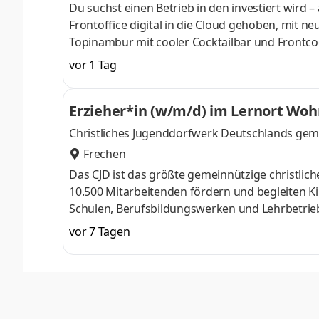
Du suchst einen Betrieb in den investiert wird –
Frontoffice digital in die Cloud gehoben, mit 
Topinambur mit cooler Cocktailbar und Frontco
Das Topinambur hat sich zum Restauranttipp f
vor 1 Tag
klimatisierte und ansprechende Tagungsräume in
wirst gründlich eingearbeitet und im a la carte
Erzieher*in (w/m/d) im Lernort Wo
Produzieren des mise en place f
Christliches Jugenddorfwerk Deutschlands gemei
Frechen
Das CJD ist das größte gemeinnützige christlic
10.500 Mitarbeitenden fördern und begleiten Ki
Schulen, Berufsbildungswerken und Lehrbetrie
Im CJD Berufsbildungswerk Frechen in der Met
vor 7 Tagen
während ihrer Rehabilitation. Sie absolvieren e
einem multiprofessionellen Team von Ausbilde
Casemanager*innen junge Menschen bei der be