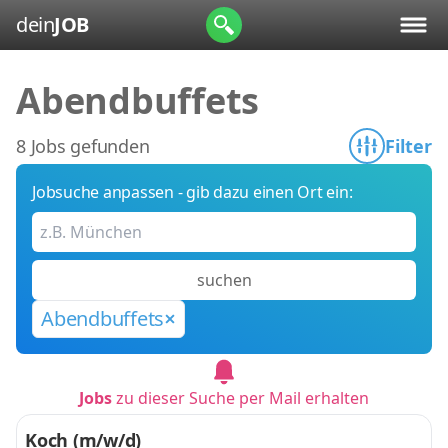
dein
JOB
Abendbuffets
8 Jobs gefunden
Filter
Jobsuche anpassen - gib dazu einen Ort ein:
suchen
Abendbuffets
Jobs
zu dieser Suche per Mail erhalten
Koch (m/w/d)