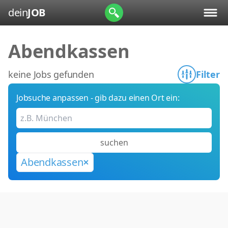
dein
JOB
Abendkassen
keine Jobs gefunden
Filter
Jobsuche anpassen - gib dazu einen Ort ein:
suchen
Abendkassen