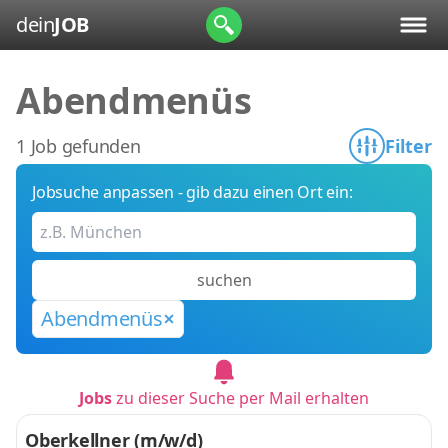
dein
JOB
Abendmenüs
1 Job gefunden
Filter
Jobsuche anpassen - gib dazu einen Ort ein:
suchen
Abendmenüs
Jobs
zu dieser Suche per Mail erhalten
Oberkellner (m/w/d)