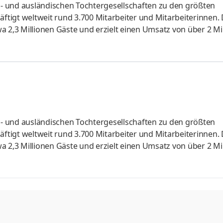
in- und ausländischen Tochtergesellschaften zu den größten
tigt weltweit rund 3.700 Mitarbeiter und Mitarbeiterinnen. 
a 2,3 Millionen Gäste und erzielt einen Umsatz von über 2 Mi
er Veranstalter alltours flugreisen, die alltours Reisecenter
lsun Hotels. Das Kerngeschäft der alltours flugreisen umfass
Mittelmeer, die Kanaren, die Karibik und Fernost. Dein Einsa
in- und ausländischen Tochtergesellschaften zu den größten
tigt weltweit rund 3.700 Mitarbeiter und Mitarbeiterinnen. 
a 2,3 Millionen Gäste und erzielt einen Umsatz von über 2 Mi
er Veranstalter alltours flugreisen, die alltours Reisecenter
lsun Hotels. Das Kerngeschäft der alltours flugreisen umfass
Mittelmeer, die Kanaren, die Karibik und Fernost. Dein Einsa