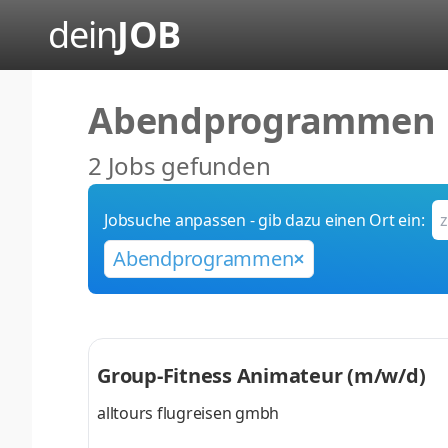
dein
JOB
Abendprogrammen
2 Jobs gefunden
Jobsuche anpassen - gib dazu einen Ort ein:
Abendprogrammen
Group-Fitness Animateur (m/w/d)
alltours flugreisen gmbh