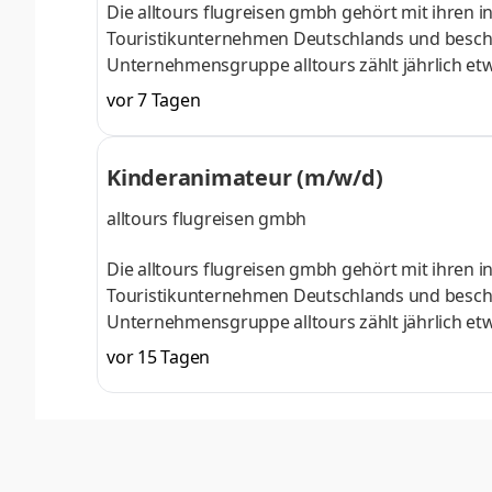
Die alltours flugreisen gmbh gehört mit ihren 
Touristikunternehmen Deutschlands und beschäf
Unternehmensgruppe alltours zählt jährlich etw
Euro. Zur alltours Unternehmensgruppe gehören d
vor 7 Tagen
Incoming-Agentur Viajes allsun sowie über 30 al
Pauschalreisen in Urlaubsregionen rund um das 
erfolgt im Zeitraum April/Mai bis Ende O
Kinderanimateur (m/w/d)
alltours flugreisen gmbh
Die alltours flugreisen gmbh gehört mit ihren 
Touristikunternehmen Deutschlands und beschäf
Unternehmensgruppe alltours zählt jährlich etw
Euro. Zur alltours Unternehmensgruppe gehören d
vor 15 Tagen
Incoming-Agentur Viajes allsun sowie über 30 al
Pauschalreisen in Urlaubsregionen rund um das 
erfolgt im Zeitraum April/Mai bis Ende O